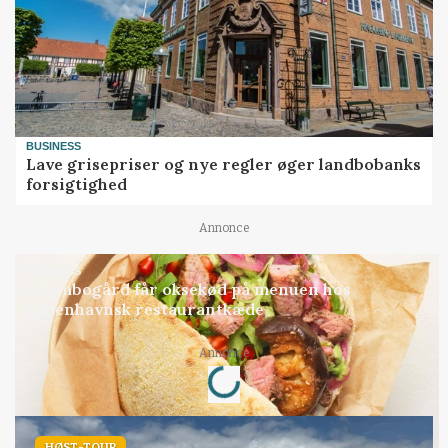
BUSINESS
Lave grisepriser og nye regler øger landbobanks
forsigtighed
Annonce
BUSINESS
Grambogård får oksekød på menuen hos
københavnsk restaurantkæde
Annonce
Loading...
HØST-TOUR