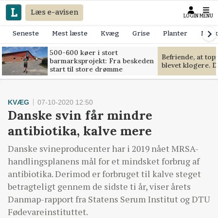
Læs e-avisen
LOGIN
MENU
Seneste
Mest læste
Kvæg
Grise
Planter
Mask
500-600 køer i stort
Befriende, at to
barmarksprojekt: Fra beskeden
blevet klogere. D
start til store drømme
KVÆG
07-10-2020 12:50
Danske svin får mindre
antibiotika, kalve mere
Danske svineproducenter har i 2019 nået MRSA-
handlingsplanens mål for et mindsket forbrug af
antibiotika. Derimod er forbruget til kalve steget
betragteligt gennem de sidste ti år, viser årets
Danmap-rapport fra Statens Serum Institut og DTU
Fødevareinstituttet.