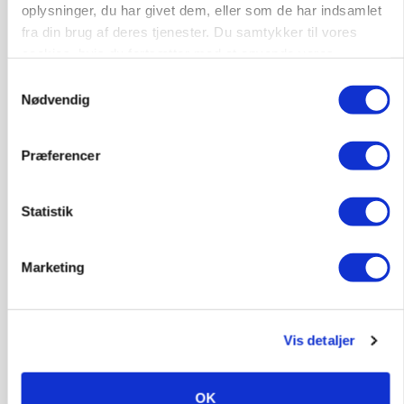
Avl/opformering
oplysninger, du har givet dem, eller som de har indsamlet
fra din brug af deres tjenester. Du samtykker til vores
cookies, hvis du fortsætter med at anvende vores
9670, Løgstør
03. aug.
NY
hjemmeside.
Samtykkevalg
Nødvendig
Medarbejder - fodermester søges
Kalve
Grovfoder
Præferencer
Statistik
6270, Tønder
31. jul.
Marketing
Vis detaljer
OK