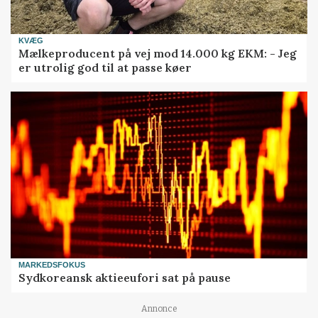
KVÆG
Mælkeproducent på vej mod 14.000 kg EKM: - Jeg
er utrolig god til at passe køer
MARKEDSFOKUS
Sydkoreansk aktieeufori sat på pause
Annonce