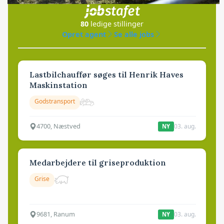
80
ledige stillinger
Opret agent
Se alle jobs
Lastbilchauffør søges til Henrik Haves
Maskinstation
Godstransport
4700, Næstved
03. aug.
NY
Medarbejdere til griseproduktion
Grise
9681, Ranum
03. aug.
NY