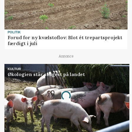
POLITIK
Forud for ny kvælstoflov: Blot ét trepartsprojekt
færdigt i juli
Annonce
KULTUR
Økologien står svagest på landet
Annonce
Loading...
Jobs
i samarbejde med