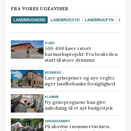
FRA VORES UGEAVISER
LANDBRUGNORD
LANDBRUGSYD
LANDBRUGFYN
LAND
KVÆG
500-600 køer i stort
barmarksprojekt: Fra beskeden
start til store drømme
BUSINESS
Lave grisepriser og nye regler
øger landbobanks forsigtighed
KLUMME
Ny griseprognose kan give
anledning til et nyt budgettjek
ARRANGEMENT
På skovtur i sommervarmen: