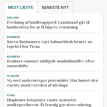
MEST LÆSTE
SENESTE NYT
INDLAND
Fredning af landbrugsjord: Landmand går til
landsretten for at få højere erstatning
BUSINESS
Søren Rasmussen-ejet halmselskab henter ny
topchef hos Tican
BUSINESS
Konkurs rammer midtjysk maskinhandler efter
navneskifte
PLANTER
Ny sort understreger potentialet: Har høstet den
eneste mark i verden af sin slags
KVÆG
Eksplosive kviepriser ramte nystartet
mælkeproducent: Ét fravalg gav store udsving