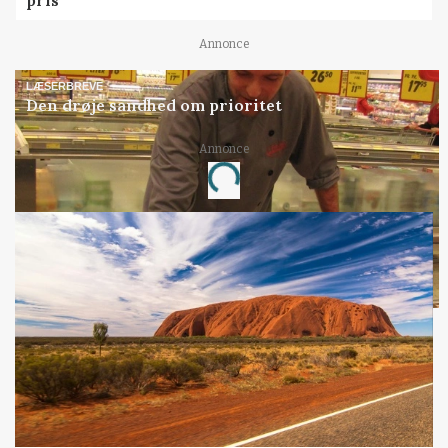
Annonce
LÆSERBREVE
Den drøje sandhed om prioritet
Annonce
Loading...