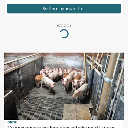
Se flere nyheder her
Annonce
Loading...
GRISE
Ny griseprognose kan give anledning til et nyt