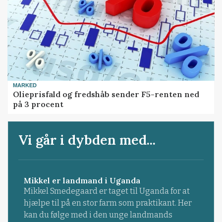
MARKED
Olieprisfald og fredshåb sender F5-renten ned
på 3 procent
Vi går i dybden med...
Mikkel er landmand i Uganda
Mikkel Smedegaard er taget til Uganda for at
hjælpe til på en stor farm som praktikant. Her
kan du følge med i den unge landmands