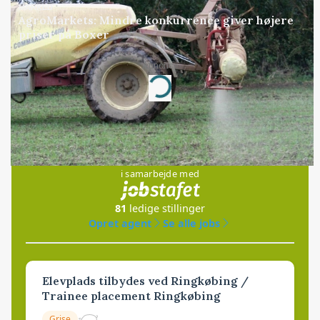
MARKED
AgroMarkets: Mindre konkurrence giver højere
priser på Boxer
Annonce
Loading...
Jobs
i samarbejde med
81
ledige stillinger
Opret agent
Se alle jobs
Elevplads tilbydes ved Ringkøbing /
Trainee placement Ringkøbing
Grise