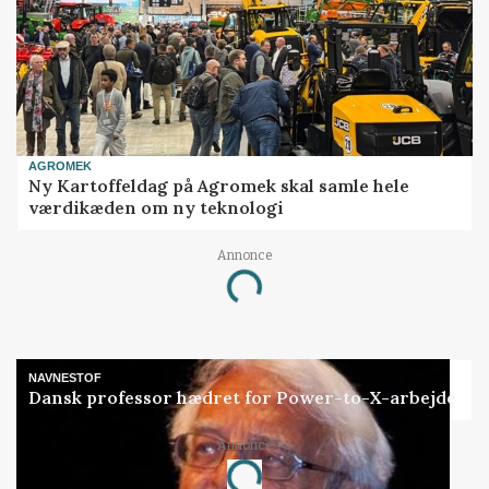
AGROMEK
Ny Kartoffeldag på Agromek skal samle hele
værdikæden om ny teknologi
Annonce
Loading...
NAVNESTOF
Dansk professor hædret for Power-to-X-arbejde
Annonce