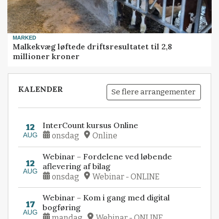
MARKED
Malkekvæg løftede driftsresultatet til 2,8
millioner kroner
KALENDER
Se flere arrangementer
InterCount kursus Online
12
AUG
onsdag
Online
Webinar – Fordelene ved løbende
12
aflevering af bilag
AUG
onsdag
Webinar - ONLINE
Webinar – Kom i gang med digital
17
bogføring
AUG
mandag
Webinar - ONLINE