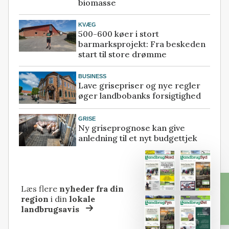
biomasse
KVÆG
500-600 køer i stort
barmarksprojekt: Fra beskeden
start til store drømme
BUSINESS
Lave grisepriser og nye regler
øger landbobanks forsigtighed
GRISE
Ny griseprognose kan give
anledning til et nyt budgettjek
Læs flere
nyheder fra din
region
i din
lokale
landbrugsavis