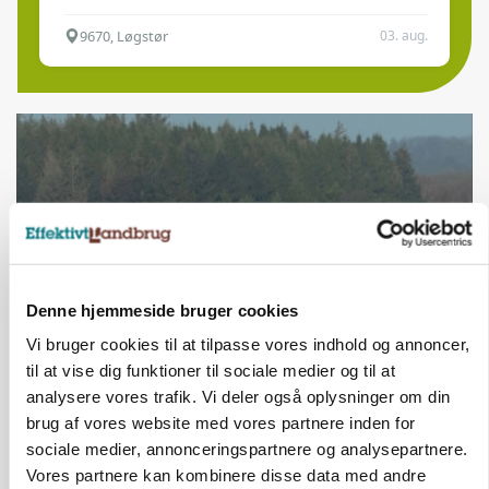
9670, Løgstør
03. aug.
Denne hjemmeside bruger cookies
Vi bruger cookies til at tilpasse vores indhold og annoncer,
til at vise dig funktioner til sociale medier og til at
ULVE
analysere vores trafik. Vi deler også oplysninger om din
Droner og AI kan afsløre ulvens jagtadfærd
brug af vores website med vores partnere inden for
sociale medier, annonceringspartnere og analysepartnere.
Vores partnere kan kombinere disse data med andre