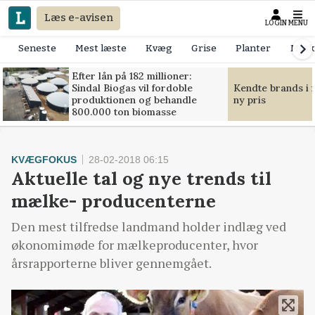
Læs e-avisen
LOGIN
MENU
Seneste
Mest læste
Kvæg
Grise
Planter
Mask
Efter lån på 182 millioner:
Sindal Biogas vil fordoble
Kendte brands i f
produktionen og behandle
ny pris
800.000 ton biomasse
KVÆGFOKUS
28-02-2018 06:15
Aktuelle tal og nye trends til
mælke- producenterne
Den mest tilfredse landmand holder indlæg ved
økonomimøde for mælkeproducenter, hvor
årsrapporterne bliver gennemgået.