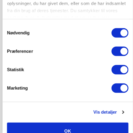
oplysninger, du har givet dem, eller som de har indsamlet
fra din brug af deres tjenester. Du samtykker til vores
cookies, hvis du fortsætter med at anvende vores
hjemmeside.
Samtykkevalg
Nødvendig
Præferencer
BUSINESS
Efter fire årtier: Familieejet vestjysk producent
af staldinventar får ny medejer
Statistik
Marketing
Vis detaljer
OK