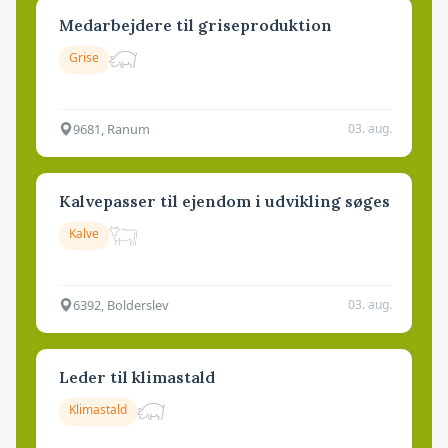
Medarbejdere til griseproduktion
Grise
9681, Ranum
03. aug.
Kalvepasser til ejendom i udvikling søges
Kalve
6392, Bolderslev
03. aug.
Leder til klimastald
Klimastald