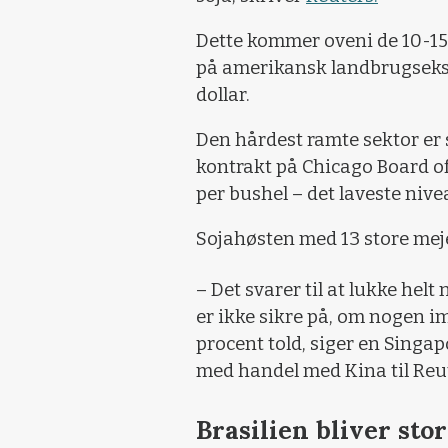
Dette kommer oveni de 10-15 
på amerikansk landbrugsekspo
dollar.
Den hårdest ramte sektor er
kontrakt på Chicago Board of 
per bushel – det laveste nive
Sojahøsten med 13 store meje
– Det svarer til at lukke hel
er ikke sikre på, om nogen i
procent told, siger en Singa
med handel med Kina til Reu
Brasilien bliver sto