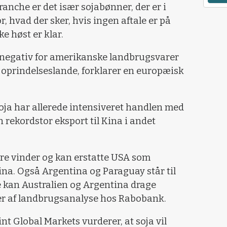
anche er det især sojabønner, der er i
r, hvad der sker, hvis ingen aftale er på
e høst er klar.
 negativ for amerikanske landbrugsvarer
e oprindelseslande, forklarer en europæisk
oja har allerede intensiveret handlen med
n rekordstor eksport til Kina i andet
tore vinder og kan erstatte USA som
ina. Også Argentina og Paraguay står til
de kan Australien og Argentina drage
eder af landbrugsanalyse hos Rabobank.
t Global Markets vurderer, at soja vil