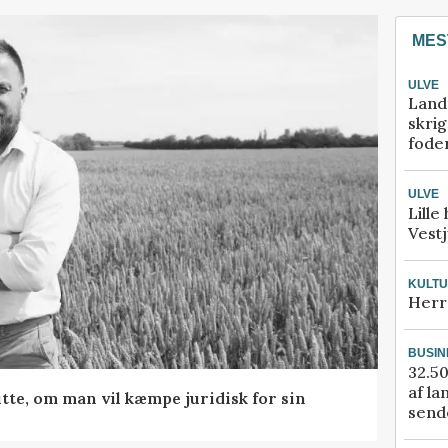
MES
ULVE
Land
skrig
fode
ULVE
Lille
Vestj
KULT
Herr
BUSIN
32.50
af la
tte, om man vil kæmpe juridisk for sin
sende