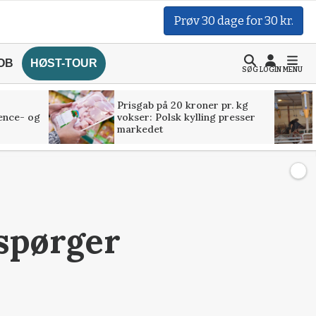
Prøv 30 dage for 30 kr.
OB
HØST-TOUR
SØG
LOGIN
MENU
Prisgab på 20 kroner pr. kg
ence- og
vokser: Polsk kylling presser
markedet
rspørger