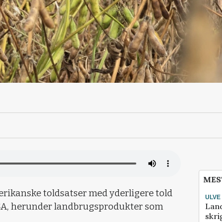
MES
rikanske toldsatser med yderligere told
ULVE
Lan
USA, herunder landbrugsprodukter som
skri