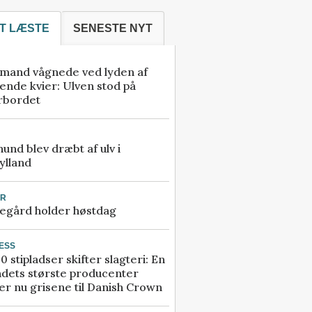
T LÆSTE
SENESTE NYT
mand vågnede ved lyden af
ende kvier: Ulven stod på
rbordet
 hund blev dræbt af ulv i
ylland
UR
egård holder høstdag
ESS
0 stipladser skifter slagteri: En
ndets største producenter
r nu grisene til Danish Crown