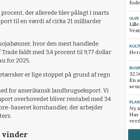
fod
procent, der allerede blev pålagt i marts
ULVE
rt til en værdi af cirka 21 milliarder
Lill
Vest
 sojabønner, hvor den mest handlede
KULT
Trade faldt med 3,4 procent til 9,77 dollar
Her
au for 2025.
BUSI
32.5
tærsker er lige stoppet på grund af regn
En a
send
t ned for amerikansk landbrugseksport. Vi
mport overhovedet bliver rentabel med 34
PLAN
pore-baseret kornhandler, der arbejder
Ny s
Har 
ters.
verd
r vinder