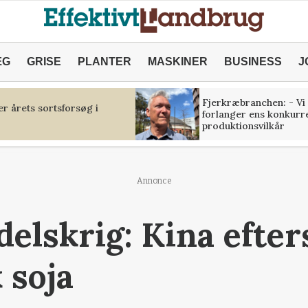
ÆG
GRISE
PLANTER
MASKINER
BUSINESS
J
Fjerkræbranchen: - Vi
r årets sortsforsøg i
forlanger ens konkurr
produktionsvilkår
Annonce
elskrig: Kina efte
 soja