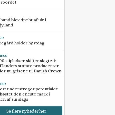
erbordet
e hund blev dræbt af ulv i
jylland
UR
regård holder høstdag
NESS
00 stipladser skifter slagteri:
f landets største producenter
er nu grisene til Danish Crown
TER
ort understreger potentialet:
høstet den eneste mark i
en af sin slags
Se flere nyheder her