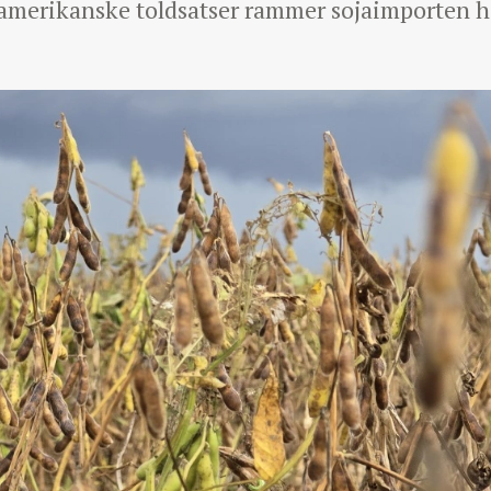
 amerikanske toldsatser rammer sojaimporten hå