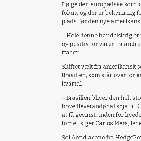
Ifølge den europæiske kornbr
fokus, og der er bekymring fo
plads, før den nye amerikansk
– Hele denne handelskrig er
og positiv for varer fra andr
trader.
Skiftet væk fra amerikansk s
Brasilien, som står over for e
kvartal.
– Brasilien bliver den helt s
hovedleverandør af soja til K
at få gevinst. Inden for hve
fordel, siger Carlos Mera, l
Sol Arcidiacono fra HedgePoin