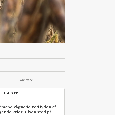
Annonce
T LÆSTE
dmand vågnede ved lyden af
gende kvier: Ulven stod på