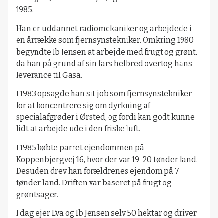
1985.
Han er uddannet radiomekaniker og arbejdede i
en årrække som fjernsynstekniker. Omkring 1980
begyndte Ib Jensen at arbejde med frugt og grønt,
da han på grund af sin fars helbred overtog hans
leverance til Gasa.
I 1983 opsagde han sit job som fjernsynstekniker
for at koncentrere sig om dyrkning af
specialafgrøder i Ørsted, og fordi kan godt kunne
lidt at arbejde ude i den friske luft.
I 1985 købte parret ejendommen på
Koppenbjergvej 16, hvor der var 19-20 tønder land.
Desuden drev han forældrenes ejendom på 7
tønder land. Driften var baseret på frugt og
grøntsager.
I dag ejer Eva og Ib Jensen selv 50 hektar og driver