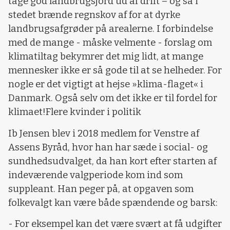
tage god landbrugsjord ud af drift – og så i
stedet brænde regnskov af for at dyrke
landbrugsafgrøder på arealerne. I forbindelse
med de mange - måske velmente - forslag om
klimatiltag bekymrer det mig lidt, at mange
mennesker ikke er så gode til at se helheder. For
nogle er det vigtigt at hejse »klima-flaget« i
Danmark. Også selv om det ikke er til fordel for
klimaet!Flere kvinder i politik
Ib Jensen blev i 2018 medlem for Venstre af
Assens Byråd, hvor han har sæde i social- og
sundhedsudvalget, da han kort efter starten af
indeværende valgperiode kom ind som
suppleant. Han peger på, at opgaven som
folkevalgt kan være både spændende og barsk:
- For eksempel kan det være svært at få udgifter