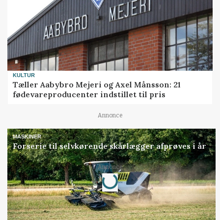
KULTUR
Tæller Aabybro Mejeri og Axel Månsson: 21
fødevareproducenter indstillet til pris
Annonce
MASKINER
Forserie til selvkørende skårlægger afprøves i år
Annonce
Loading...