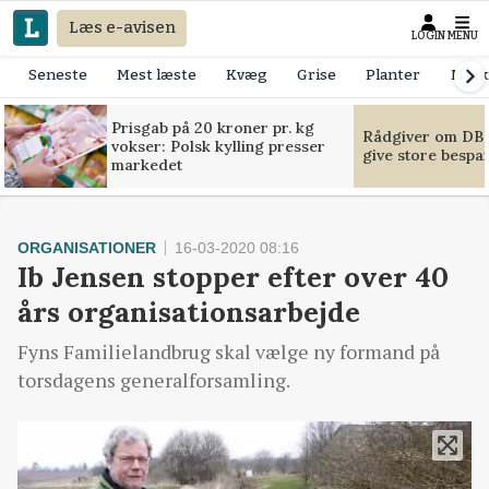
Læs e-avisen
LOGIN
MENU
Seneste
Mest læste
Kvæg
Grise
Planter
Mask
Prisgab på 20 kroner pr. kg
Rådgiver om DB-
vokser: Polsk kylling presser
give store bespa
markedet
ORGANISATIONER
16-03-2020 08:16
Ib Jensen stopper efter over 40
års organisationsarbejde
Fyns Familielandbrug skal vælge ny formand på
torsdagens generalforsamling.