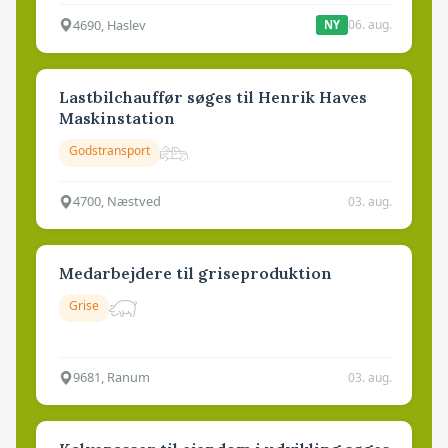
4690, Haslev
06. aug.
NY
Lastbilchauffør søges til Henrik Haves
Maskinstation
Godstransport
4700, Næstved
03. aug.
Medarbejdere til griseproduktion
Grise
9681, Ranum
03. aug.