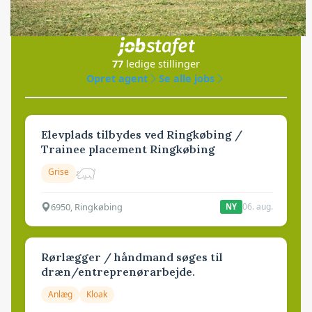
Jobs
i samarbejde med
77
ledige stillinger
Opret agent
Se alle jobs
Elevplads tilbydes ved Ringkøbing /
Trainee placement Ringkøbing
Grise
6950, Ringkøbing
06. aug.
NY
Rørlægger / håndmand søges til
dræn/entreprenørarbejde.
Anlæg
Kloak