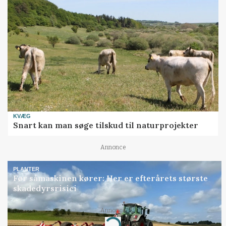
KVÆG
Snart kan man søge tilskud til naturprojekter
Annonce
PLANTER
Før såmaskinen kører: Her er efterårets største
skadedyrsrisici
Annonce