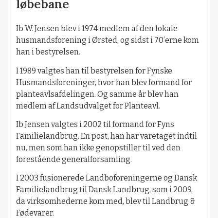
løbebane
Ib W. Jensen blev i 1974 medlem af den lokale
husmandsforening i Ørsted, og sidst i 70’erne kom
han i bestyrelsen.
I 1989 valgtes han til bestyrelsen for Fynske
Husmandsforeninger, hvor han blev formand for
planteavlsafdelingen. Og samme år blev han
medlem af Landsudvalget for Planteavl.
Ib Jensen valgtes i 2002 til formand for Fyns
Familielandbrug. En post, han har varetaget indtil
nu, men som han ikke genopstiller til ved den
forestående generalforsamling.
I 2003 fusionerede Landboforeningerne og Dansk
Familielandbrug til Dansk Landbrug, som i 2009,
da virksomhederne kom med, blev til Landbrug &
Fødevarer.