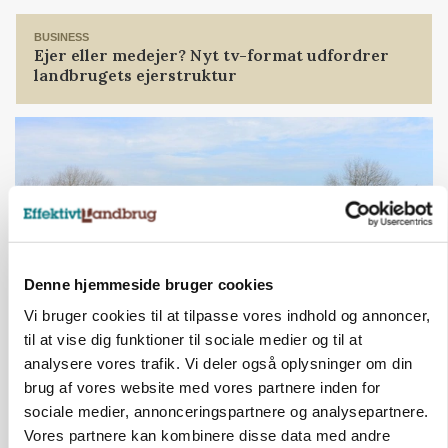
Loading...
BUSINESS
Ejer eller medejer? Nyt tv-format udfordrer
landbrugets ejerstruktur
Denne hjemmeside bruger cookies
Vi bruger cookies til at tilpasse vores indhold og annoncer,
til at vise dig funktioner til sociale medier og til at
analysere vores trafik. Vi deler også oplysninger om din
POLITIK
Folketinget behandler ny gødskningslov: Sådan
brug af vores website med vores partnere inden for
kan den ændre din bedrift fra 2027
sociale medier, annonceringspartnere og analysepartnere.
Vores partnere kan kombinere disse data med andre