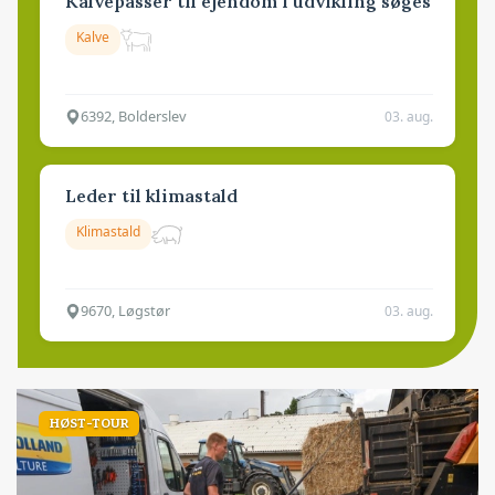
Kalvepasser til ejendom i udvikling søges
Kalve
6392, Bolderslev
03. aug.
Leder til klimastald
Klimastald
9670, Løgstør
03. aug.
HØST-TOUR