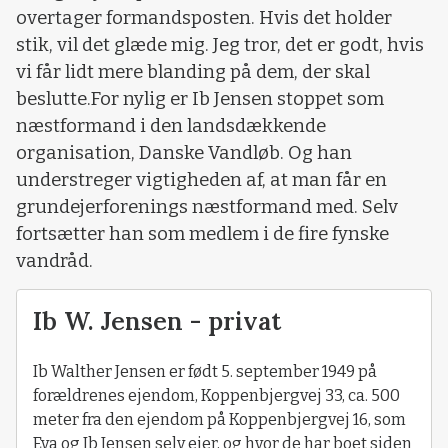
overtager formandsposten. Hvis det holder
stik, vil det glæde mig. Jeg tror, det er godt, hvis
vi får lidt mere blanding på dem, der skal
beslutte.
For nylig er Ib Jensen stoppet som
næstformand i den landsdækkende
organisation, Danske Vandløb. Og han
understreger vigtigheden af, at man får en
grundejerforenings næstformand med. Selv
fortsætter han som medlem i de fire fynske
vandråd.
Ib W. Jensen - privat
Ib Walther Jensen er født 5. september 1949 på
forældrenes ejendom, Koppenbjergvej 33, ca. 500
meter fra den ejendom på Koppenbjergvej 16, som
Eva og Ib Jensen selv ejer, og hvor de har boet siden