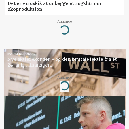
Det er en uskik at udlægge et røgslør om
økoproduktion
Annonce
Loading...
MARKEDSFOKUS
Nye aktierekorder – og den brutale lektie fra et
24-årigt finansgeni
Annonce
Loading...