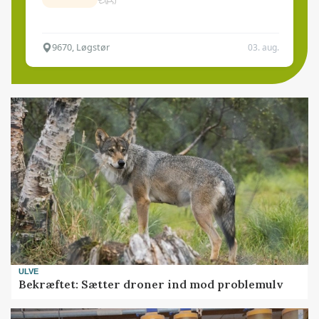
9670, Løgstør
03. aug.
ULVE
Bekræftet: Sætter droner ind mod problemulv