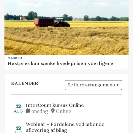
MARKED
Høstpres kan sænke hvedeprisen yderligere
KALENDER
Se flere arrangementer
InterCount kursus Online
12
AUG
onsdag
Online
Webinar – Fordelene ved løbende
12
aflevering af bilag
AUG