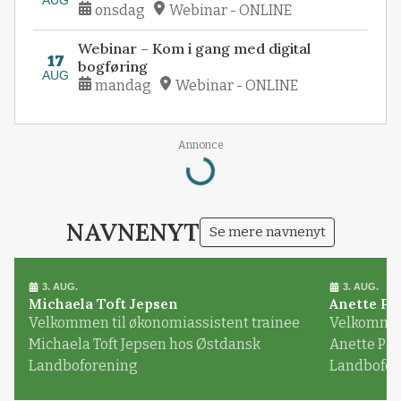
onsdag
Webinar - ONLINE
Webinar – Kom i gang med digital
17
bogføring
AUG
mandag
Webinar - ONLINE
Annonce
Loading...
NAVNENYT
Se mere navnenyt
3. AUG.
3. AUG.
Michaela Toft Jepsen
Anette Pl
Velkommen til økonomiassistent trainee
Velkommen 
Michaela Toft Jepsen hos Østdansk
Anette Pl
Landboforening
Landbofor