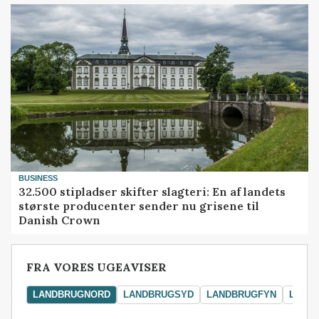
BUSINESS
32.500 stipladser skifter slagteri: En af landets
største producenter sender nu grisene til
Danish Crown
FRA VORES UGEAVISER
LANDBRUGNORD
LANDBRUGSYD
LANDBRUGFYN
LAND