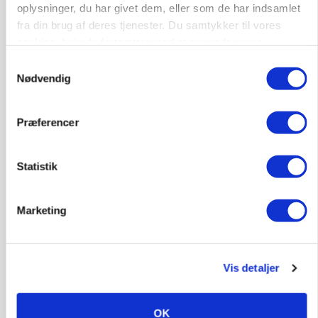
oplysninger, du har givet dem, eller som de har indsamlet
protestgruppe vil demonstrere mod ny
gødskningslov
fra din brug af deres tjenester. Du samtykker til vores
cookies, hvis du fortsætter med at anvende vores
Annonce
hjemmeside.
Samtykkevalg
Nødvendig
KVÆG
Snart kan man søge tilskud til naturprojekter
Præferencer
Annonce
Loading...
Statistik
Marketing
Vis detaljer
OK