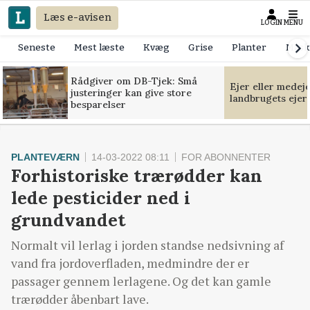
Læs e-avisen
LOGIN
MENU
Seneste
Mest læste
Kvæg
Grise
Planter
Mask
Rådgiver om DB-Tjek: Små
Ejer eller medej
justeringer kan give store
landbrugets ejer
besparelser
PLANTEVÆRN
14-03-2022 08:11
FOR ABONNENTER
Forhistoriske trærødder kan
lede pesticider ned i
grundvandet
Normalt vil lerlag i jorden standse nedsivning af
vand fra jordoverfladen, medmindre der er
passager gennem lerlagene. Og det kan gamle
trærødder åbenbart lave.