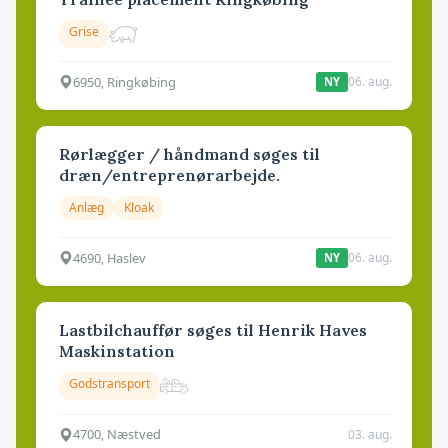
Grise
6950, Ringkøbing
06. aug.
NY
Rørlægger / håndmand søges til
dræn/entreprenørarbejde.
Anlæg
Kloak
4690, Haslev
06. aug.
NY
Lastbilchauffør søges til Henrik Haves
Maskinstation
Godstransport
4700, Næstved
03. aug.