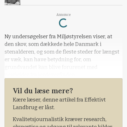
Loading...
Annonce
Ny undersøgelser fra Miljøstyrelsen viser, at
den skov, som dækkede hele Danmark i
stenalderen, og som de fleste steder for længst
er væk, kan have betydning for, om
grundvandet kan blive forurenet med
pesticider fra jordoverfladen.
Vil du læse mere?
Kære læser, denne artikel fra Effektivt
Landbrug er låst.
Kvalitetsjournalistik kræver research,
ekspertise og adgang til relevante kilder.