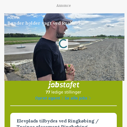
Annonce
POLITIK
Bønder holder vagt ved Rusland
Loading...
Annonce
Jobs
i samarbejde med
77
ledige stillinger
Opret agent
Se alle jobs
Elevplads tilbydes ved Ringkøbing /
Trainee placement Ringkøbing