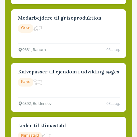
Medarbejdere til griseproduktion
Grise
9681, Ranum
03. aug.
Kalvepasser til ejendom i udvikling søges
Kalve
6392, Bolderslev
03. aug.
Leder til klimastald
Klimastald