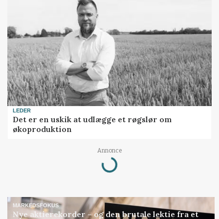
LEDER
Det er en uskik at udlægge et røgslør om
økoproduktion
Annonce
Loading...
MARKEDSFOKUS
Nye aktierekorder – og den brutale lektie fra et