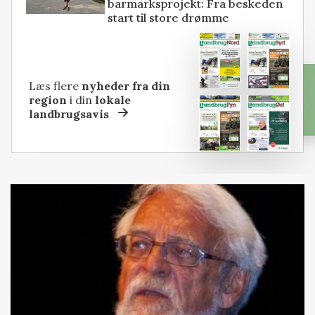
barmarksprojekt: Fra beskeden
start til store drømme
Læs flere
nyheder fra din
region
i din
lokale
landbrugsavis