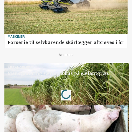
MASKINER
Forserie til selvkørende skårlægger afprøves i år
Annonce
ARRANGEMENT
Markvandring sætter fokus på elefantgræs
Loading...
Annonce