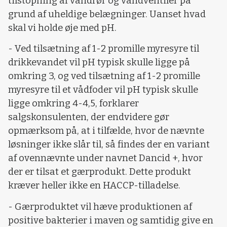
tilstopning af vandrør og vandventiler på
grund af uheldige belægninger. Uanset hvad
skal vi holde øje med pH.
- Ved tilsætning af 1-2 promille myresyre til
drikkevandet vil pH typisk skulle ligge på
omkring 3, og ved tilsætning af 1-2 promille
myresyre til et vådfoder vil pH typisk skulle
ligge omkring 4-4,5, forklarer
salgskonsulenten, der endvidere gør
opmærksom på, at i tilfælde, hvor de nævnte
løsninger ikke slår til, så findes der en variant
af ovennævnte under navnet Dancid +, hvor
der er tilsat et gærprodukt. Dette produkt
kræver heller ikke en HACCP-tilladelse.
- Gærproduktet vil hæve produktionen af
positive bakterier i maven og samtidig give en