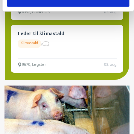
6392, Bolderslev
03. aug.
Leder til klimastald
Klimastald
9670, Løgstør
03. aug.