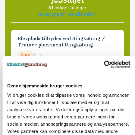
81
ledige stillinger
Opret agent
Se alle jobs
Elevplads tilbydes ved Ringkøbing /
Trainee placement Ringkøbing
Grise
6950, Ringkøbing
06. aug.
NY
Denne hjemmeside bruger cookies
Rørlægger / håndmand søges til
Vi bruger cookies til at tilpasse vores indhold og annoncer,
dræn/entreprenørarbejde.
til at vise dig funktioner til sociale medier og til at
Anlæg
Kloak
analysere vores trafik. Vi deler også oplysninger om din
brug af vores website med vores partnere inden for
4690, Haslev
06. aug.
NY
sociale medier, annonceringspartnere og analysepartnere.
Vores partnere kan kombinere disse data med andre