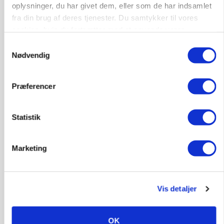
oplysninger, du har givet dem, eller som de har indsamlet
Lastbilchauffør søges til Henrik Haves
fra din brug af deres tjenester. Du samtykker til vores
Maskinstation
cookies, hvis du fortsætter med at anvende vores
hjemmeside.
Godstransport
Samtykkevalg
Nødvendig
4700, Næstved
03. aug.
Præferencer
Medarbejdere til griseproduktion
Statistik
Grise
Marketing
9681, Ranum
03. aug.
Vis detaljer
Kalvepasser til ejendom i udvikling søges
Kalve
OK