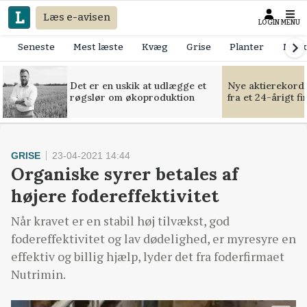
Læs e-avisen
LOGIN
MENU
Seneste
Mest læste
Kvæg
Grise
Planter
Mask
Det er en uskik at udlægge et
Nye aktierekorde
røgslør om økoproduktion
fra et 24-årigt f
GRISE
23-04-2021 14:44
Organiske syrer betales af
højere fodereffektivitet
Når kravet er en stabil høj tilvækst, god
fodereffektivitet og lav dødelighed, er myresyre en
effektiv og billig hjælp, lyder det fra foderfirmaet
Nutrimin.