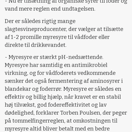
- Nu er tilsætning af organiske syrer til foder og
vand mere reglen end undtagelsen.
Der er således rigtig mange
slagtesvineproducenter, der vælger at tilsætte
af 1-2 promille myresyre til vådfoder eller
direkte til drikkevandet.
- Myresyre er stærkt pH-nedsættende.
Myresyre har samtidig en antimikrobiel
virkning, og for vådfoderets vedkommende
sænker det også fermentering af aminosyrer i
blandekar og foderrør. Myresyre er således en
effektiv og billig hjælp, når kravet er en stabil
høj tilvækst, god fodereffektivitet og lav
dødelighed, forklarer Torben Poulsen, der peger
på tommelfingerreglen, at omkostningen til
myresyre altid bliver betalt med en bedre