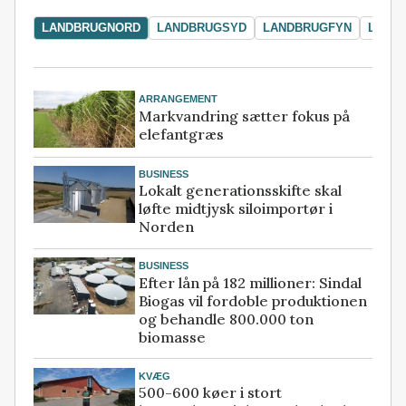
LANDBRUGNORD
LANDBRUGSYD
LANDBRUGFYN
LAND
ARRANGEMENT
Markvandring sætter fokus på
elefantgræs
BUSINESS
Lokalt generationsskifte skal
løfte midtjysk siloimportør i
Norden
BUSINESS
Efter lån på 182 millioner: Sindal
Biogas vil fordoble produktionen
og behandle 800.000 ton
biomasse
KVÆG
500-600 køer i stort