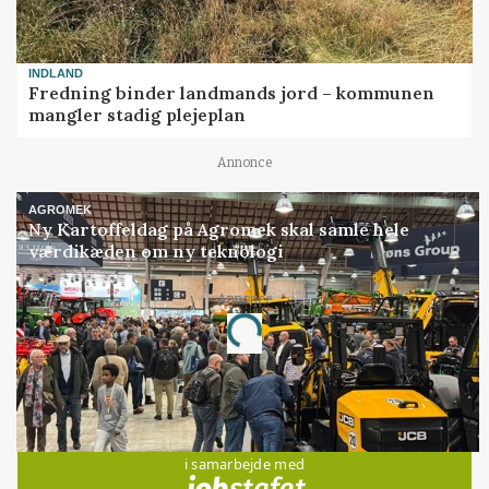
INDLAND
Fredning binder landmands jord – kommunen
mangler stadig plejeplan
Annonce
AGROMEK
Ny Kartoffeldag på Agromek skal samle hele
værdikæden om ny teknologi
Annonce
Loading...
Jobs
i samarbejde med