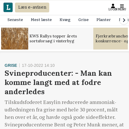
Læs e-avisen
LOGIN
MENU
Seneste
Mest læste
Kvæg
Grise
Planter
Mask
KWS Rallys topper årets
Fjerkræbranchen:
sortsforsøg i vinterbyg
konkurrence- og
GRISE
17-10-2022 14:10
Svineproducenter: - Man kan
komme langt med at fodre
anderledes
Tilskudsfoderet Easylin reducerede ammoniak-
udledningen fra grise med hele 30 procent, målt
hen over et år, og havde også gode sideeffekter.
Svineproducenterne Bent og Peter Munk mener, at