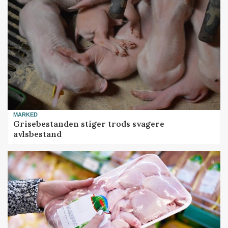
MARKED
Grisebestanden stiger trods svagere
avlsbestand