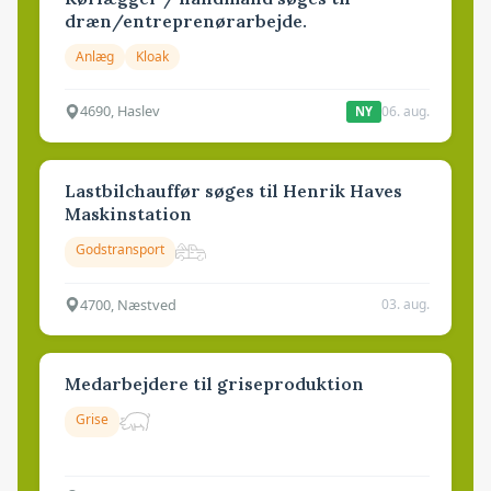
dræn/entreprenørarbejde.
Anlæg
Kloak
4690, Haslev
06. aug.
NY
Lastbilchauffør søges til Henrik Haves
Maskinstation
Godstransport
4700, Næstved
03. aug.
Medarbejdere til griseproduktion
Grise