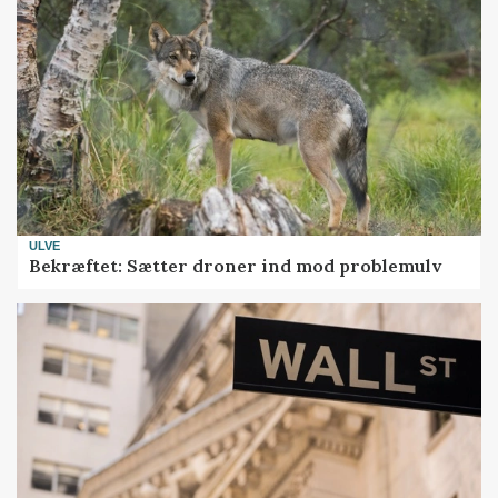
ULVE
Bekræftet: Sætter droner ind mod problemulv