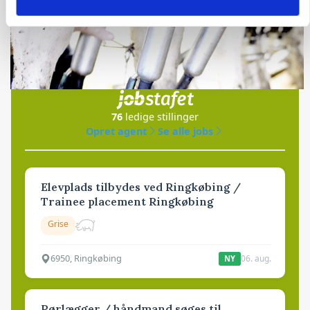
Jobs
i samarbejde med
76
ledige stillinger
Opret agent
Se alle jobs
Elevplads tilbydes ved Ringkøbing /
Trainee placement Ringkøbing
Grise
6950, Ringkøbing
06. aug.
NY
Rørlægger / håndmand søges til