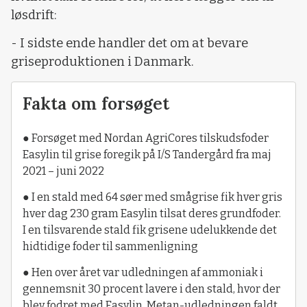
løsdrift:
- I sidste ende handler det om at bevare
griseproduktionen i Danmark.
Fakta om forsøget
● Forsøget med Nordan AgriCores tilskudsfoder
Easylin til grise foregik på I/S Tandergård fra maj
2021 – juni 2022
● I en stald med 64 søer med smågrise fik hver gris
hver dag 230 gram Easylin tilsat deres grundfoder.
I en tilsvarende stald fik grisene udelukkende det
hidtidige foder til sammenligning
● Hen over året var udledningen af ammoniak i
gennemsnit 30 procent lavere i den stald, hvor der
blev fodret med Easylin. Metan-udledningen faldt