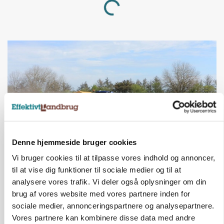
Loading...
Denne hjemmeside bruger cookies
Vi bruger cookies til at tilpasse vores indhold og annoncer,
POLITIK
til at vise dig funktioner til sociale medier og til at
Folketinget behandler ny gødskningslov: Sådan
kan den ændre din bedrift fra 2027
analysere vores trafik. Vi deler også oplysninger om din
brug af vores website med vores partnere inden for
Annonce
sociale medier, annonceringspartnere og analysepartnere.
Vores partnere kan kombinere disse data med andre