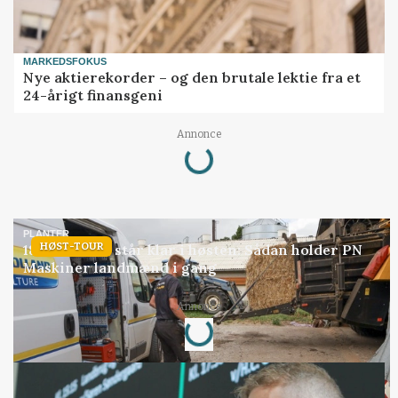
MARKEDSFOKUS
Nye aktierekorder – og den brutale lektie fra et
24-årigt finansgeni
Annonce
Loading...
PLANTER
HØST-TOUR
18 montører står klar i høsten: Sådan holder PN
Maskiner landmænd i gang
Annonce
Loading...