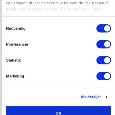
oplysninger, du har givet dem, eller som de har indsamlet
fra din brug af deres tjenester. Du samtykker til vores
cookies, hvis du fortsætter med at anvende vores
hjemmeside.
Samtykkevalg
Nødvendig
Præferencer
ULVE
Statistik
Landmand vågnede ved lyden af skrigende kvier:
Ulven stod på foderbordet
Marketing
Annonce
MARKED
Russisk mælkepris dykker 23 procent
Vis detaljer
Loading...
Annonce
OK