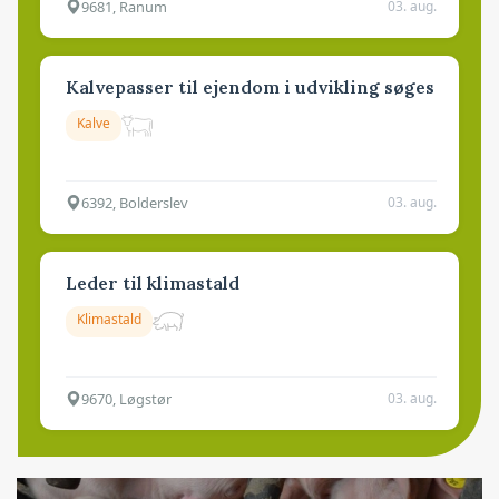
9681, Ranum
03. aug.
Kalvepasser til ejendom i udvikling søges
Kalve
6392, Bolderslev
03. aug.
Leder til klimastald
Klimastald
9670, Løgstør
03. aug.