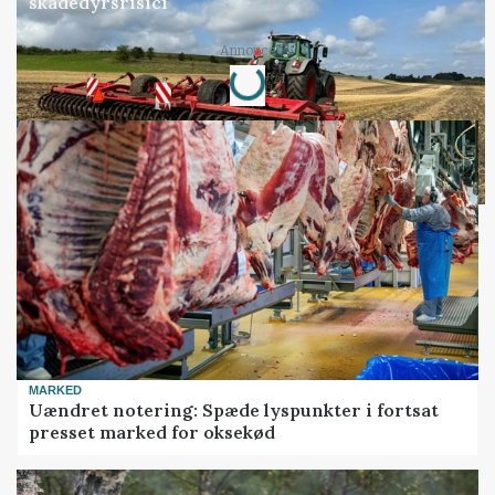
skadedyrsrisici
Annonce
Loading...
MARKED
Uændret notering: Spæde lyspunkter i fortsat
presset marked for oksekød