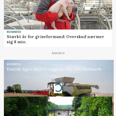
BUSINESS
Stærkt år for griseformand: Overskud nærmer
sig 8 mio.
Annonce
BUSINESS
Danish Agro skifter nøgleprofil i Østdanmark
Annonce
Loading...