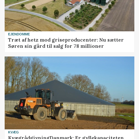
EJENDOMME
Træt af hetz mod griseproducenter: Nu sætter
Søren sin gård til salg for 78 millioner
KVÆG
KvægrådgivningDanmark: Er gyllekapaciteten