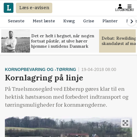
Læs e-avisen
LOGIN
MENU
Seneste
Mest læste
Kvæg
Grise
Planter
Mask
Det er helt i hegnet, når nogen
Debat: Rewilding
fortsat påstår, at ulve hører
skandaløst af m
hjemme i nutidens Danmark
KORNOPBEVARING OG -TØRRING
19-04-2018 08:00
Kornlagring på linje
På Truelsmosegård ved Ebberup gøres klar til en
hektisk høstsæson med forbedret indtransport og
tørringsmuligheder for kornmængderne.