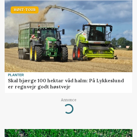
HØST-TOUR
PLANTER
Skal bjærge 100 hektar våd halm: På Lykkeslund
er regnvejr godt høstvejr
Annonce
Loading...