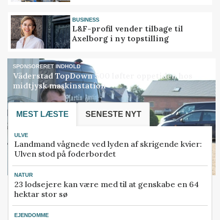
BUSINESS
L&F-profil vender tilbage til
Axelborg i ny topstilling
SPONSORERET INDHOLD
Väderstad TopDown 500 løfter oppetiden hos
midtjysk maskinstation
MEST LÆSTE
SENESTE NYT
ULVE
Landmand vågnede ved lyden af skrigende kvier:
Ulven stod på foderbordet
NATUR
23 lodsejere kan være med til at genskabe en 64
hektar stor sø
EJENDOMME