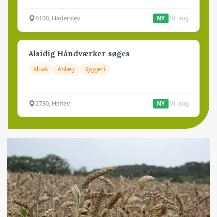
6100, Haderslev
10. aug.
NY
Alsidig Håndværker søges
Kloak
Anlæg
Byggeri
2730, Herlev
10. aug.
NY