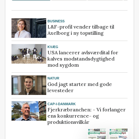
BUSINESS
L&F-profil vender tilbage til
Axelborg i ny topstilling
KVÆG
USA lancerer avlsværdital for
kalves modstandsdygtighed
mod sygdom
NATUR
God jagt starter med gode
levesteder
CAP-I-DANMARK
Fjerkræbranchen: - Vi forlanger
ens konkurrence- og
produktionsvilkår