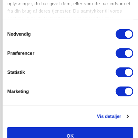
oplysninger, du har givet dem, eller som de har indsamlet
72
ledige stillinger
fra din brug af deres tjenester. Du samtykker til vores
Opret agent
Se alle jobs
cookies, hvis du fortsætter med at anvende vores
hjemmeside.
Samtykkevalg
Nødvendig
Schmidt Agro søger landbrugselev (dansk
uddannelsesaftale)
Præferencer
Malkekvæg
Grovfoder
7200, Grindsted
10. aug.
NY
Statistik
Marketing
Elsker du køer, og vil du have mere
ansvar i hverdagen?
Malkekvæg
Vis detaljer
5672, Broby
10. aug.
NY
OK