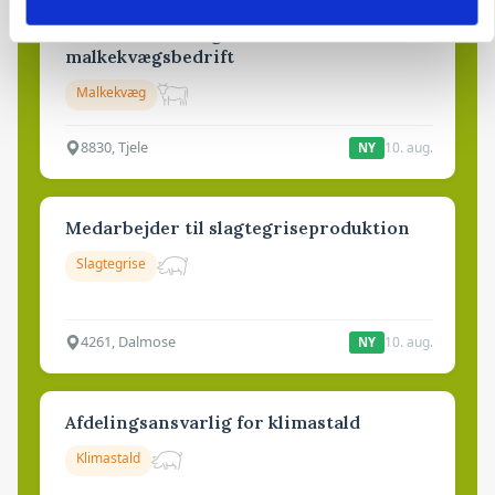
🐄 Driftsleder søges til
malkekvægsbedrift
Malkekvæg
8830, Tjele
10. aug.
NY
Medarbejder til slagtegriseproduktion
Slagtegrise
4261, Dalmose
10. aug.
NY
Afdelingsansvarlig for klimastald
Klimastald