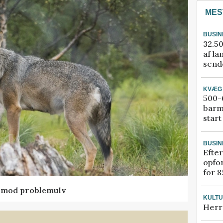
MES
BUSIN
32.50
af la
sende
KVÆG
500-6
barm
start
BUSIN
Efter
opfo
for 8
d mod problemulv
KULT
Herr