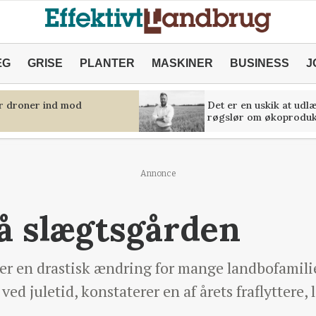
ÆG
GRISE
PLANTER
MASKINER
BUSINESS
J
er droner ind mod
Det er en uskik at udl
røgslør om økoproduk
Annonce
på slægtsgården
 er en drastisk ændring for mange landbofamili
 ved juletid, konstaterer en af årets fraflytter