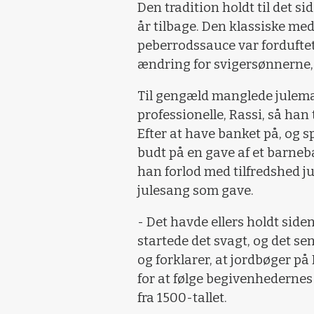
Den tradition holdt til det 
år tilbage. Den klassiske me
peberrodssauce var forduftet 
ændring for svigersønnerne,
Til gengæld manglede juleman
professionelle, Rassi, så han
Efter at have banket på, og s
budt på en gave af et barneba
han forlod med tilfredshed j
julesang som gave.
- Det havde ellers holdt side
startede det svagt, og det s
og forklarer, at jordbøger på
for at følge begivenhedernes
fra 1500-tallet.