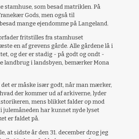
l de stamhuse, som besad matriklen. På
Tranekær Gods, men også til
m besad mange ejendomme på Langeland.
orfader fritstilles fra stamhuset
 fæste en af grevens gårde. Alle gårdene lå i
ttet, og der er stadig - på godt og ondt -
re landbrug i landsbyen, bemærker Mona
g det er måske især godt, når man mærker,
, hvad der kommer ud af arkiverne, lyder
istorikeren, mens blikket falder op mod
n i julemåneden har kunnet nyde lyset
t er faldet på.
le, at sidste år den 31. december drog jeg