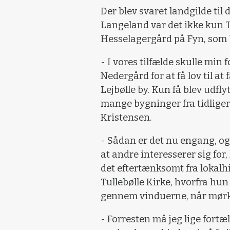
Der blev svaret landgilde ti
Langeland var det ikke kun 
Hesselagergård på Fyn, so
- I vores tilfælde skulle min f
Nedergård for at få lov til at
Lejbølle by. Kun få blev udfly
mange bygninger fra tidlige
Kristensen.
- Sådan er det nu engang, o
at andre interesserer sig for
det eftertænksomt fra lokalh
Tullebølle Kirke, hvorfra hu
gennem vinduerne, når mørke
- Forresten må jeg lige fortæl