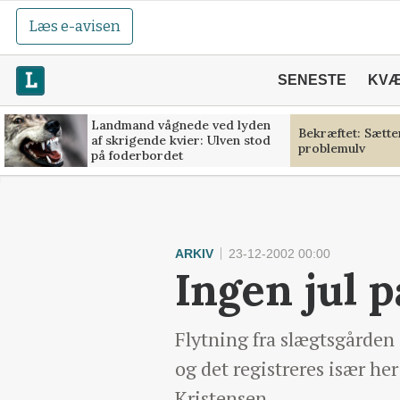
Læs e-avisen
SENESTE
KV
Landmand vågnede ved lyden
Bekræftet: Sætt
af skrigende kvier: Ulven stod
problemulv
på foderbordet
ARKIV
23-12-2002 00:00
Ingen jul 
Flytning fra slægtsgården
og det registreres især her
Kristensen.