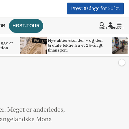
Prøv 30 dage for 30 kr.
OB
HØST-TOUR
SØG
LOGIN
MENU
Nye aktierekorder – og den
ægge et
brutale lektie fra et 24-årigt
tion
finansgeni
er. Meget er anderledes,
e, langelandske Mona