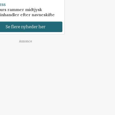
ESS
urs rammer midtjysk
inhandler efter navneskifte
Se flere nyheder her
Annonce