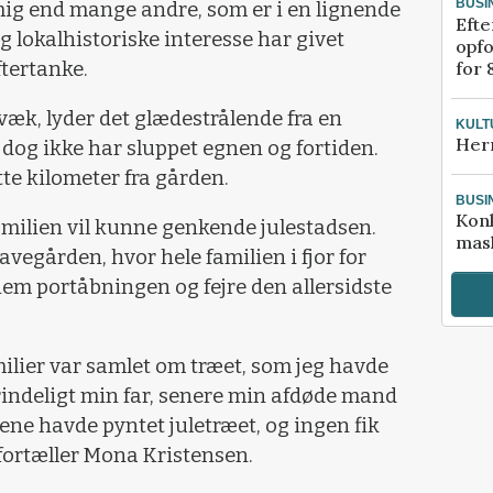
BUSI
 mig end mange andre, som er i en lignende
Efte
g lokalhistoriske interesse har givet
opfo
for 
ftertanke.
væk, lyder det glædestrålende fra en
KULT
Her
dog ikke har sluppet egnen og fortiden.
te kilometer fra gården.
BUSI
Kon
 familien vil kunne genkende julestadsen.
mask
vegården, hvor hele familien i fjor for
em portåbningen og fejre den allersidste
milier var samlet om træet, som jeg havde
rindeligt min far, senere min afdøde mand
ene havde pyntet juletræet, og ingen fik
 fortæller Mona Kristensen.