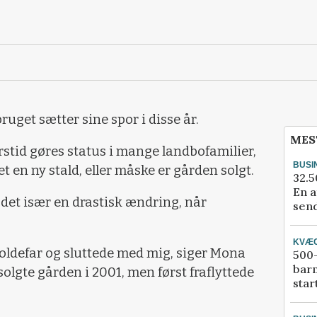
uget sætter sine spor i disse år.
MES
rstid gøres status i mange landbofamilier,
BUSI
t en ny stald, eller måske er gården solgt.
32.5
En a
det især en drastisk ændring, når
send
KVÆ
oldefar og sluttede med mig, siger Mona
500-
bar
olgte gården i 2001, men først fraflyttede
star