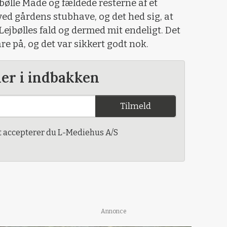
ølle Made og fældede resterne af et
ved gårdens stubhave, og det hed sig, at
 Lejbølles fald og dermed mit endeligt. Det
are på, og det var sikkert godt nok.
der i indbakken
Tilmeld
t accepterer du L-Mediehus A/S
Annonce