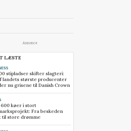
Annonce
T LÆSTE
NESS
00 stipladser skifter slagteri:
f landets største producenter
er nu grisene til Danish Crown
G
600 køer i stort
marksprojekt: Fra beskeden
t til store drømme