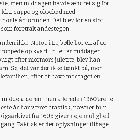
sidste, men middagen havde ændret sig for
d klar suppe og oksekød med
nogle år forinden. Det blev for en stor
 som foretrak andestegen.
den ikke. Netop i Lejbølle bor en af de
 troppede op kvart i ni efter middagen.
purgt efter mormors juletræ, blev han
rn. Se, det var der ikke tænkt på, men
ulefamilien, efter at have modtaget en
n middelalderen, men allerede i 1960’erene
eneste år har været drastisk, nævner hun
 Rigsarkivet fra 1603 giver nøje mulighed
 gang. Faktisk er der oplysninger tilbage