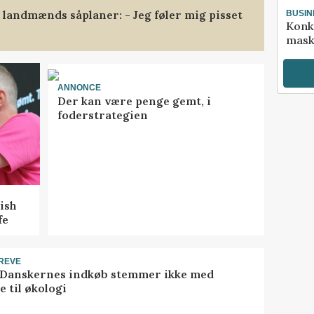
landmænds såplaner: - Jeg føler mig pisset
BUSIN
Konk
mask
ANNONCE
Der kan være penge gemt, i
foderstrategien
ish
fe
REVE
 Danskernes indkøb stemmer ikke med
 til økologi