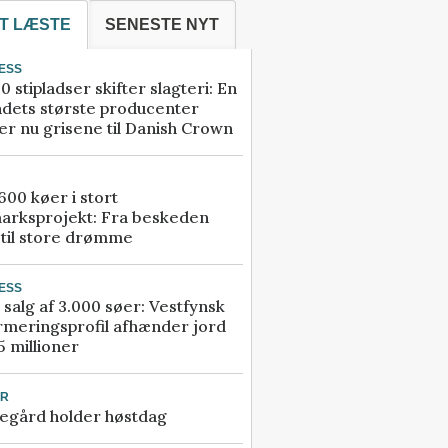
T LÆSTE
SENESTE NYT
ESS
0 stipladser skifter slagteri: En
ndets største producenter
r nu grisene til Danish Crown
00 køer i stort
arksprojekt: Fra beskeden
 til store drømme
ESS
 salg af 3.000 søer: Vestfynsk
rmeringsprofil afhænder jord
5 millioner
UR
egård holder høstdag