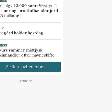
NESS
r salg af 3.000 søer: Vestfynsk
rmeringsprofil afhænder jord
85 millioner
UR
regård holder høstdag
NESS
kurs rammer midtjysk
inhandler efter navneskifte
Se flere nyheder her
Annonce