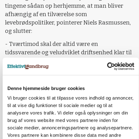
tingene sådan op herhjemme, at man bliver
afhængig af en tilværelse som
levebrødspolitiker, pointerer Niels Rasmussen,
og slutter:
- Tværtimod skal der altid være en
tidssvarende og veludviklet driftsenhed klar til
mig herhjemme. Det bør man ikke forsømme
som aktiv i organisationsarbejde.
Som den yngste af søskendeflok på 10 fik Niels
Denne hjemmeside bruger cookies
Rasmussen fra Skovbjerggård ved Stenstrup i
Vi bruger cookies til at tilpasse vores indhold og annoncer,
1978 det ultimatum af sin far, at enten overtog
til at vise dig funktioner til sociale medier og til at
han gården eller også var muligheden forspildt.
analysere vores trafik. Vi deler også oplysninger om din
Han var dengang 18 år gammel.
brug af vores website med vores partnere inden for
Derfor kan han nu i en alder af kun 42 år fejre
sociale medier, annonceringspartnere og analysepartnere.
Vores partnere kan kombinere disse data med andre
25 års jubilæum som selvstændig landmand.