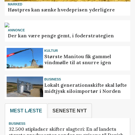
MARKED
Høstpres kan sænke hvedeprisen yderligere
ANNONCE
Der kan være penge gemt, i foderstrategien
KULTUR
Største Manitou fik gammel
vindmølle til at snurre igen
BUSINESS
Lokalt generationsskifte skal løfte
midtjysk siloimportør i Norden
MEST LÆSTE
SENESTE NYT
BUSINESS
32.500 stipladser skifter slagteri: En af landets