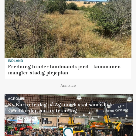
INDLAND
Fredning binder landmands jord – kommunen
mangler stadig plejeplan
Annonce
AGROMEK
Ny Kartoffeldag på Agromek skal samle hele
værdikæden om ny teknologi
Annonce