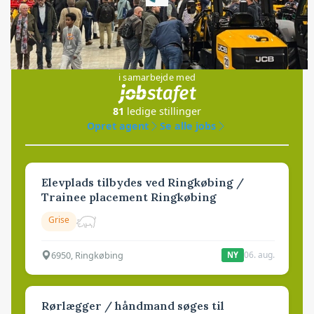
Loading...
Jobs
i samarbejde med
81
ledige stillinger
Opret agent
Se alle jobs
Elevplads tilbydes ved Ringkøbing /
Trainee placement Ringkøbing
Grise
6950, Ringkøbing
06. aug.
NY
Rørlægger / håndmand søges til