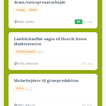
dræn/entreprenørarbejde.
Anlæg
Kloak
4690, Haslev
06. aug.
NY
Lastbilchauffør søges til Henrik Haves
Maskinstation
Godstransport
4700, Næstved
03. aug.
Medarbejdere til griseproduktion
Grise
9681, Ranum
03. aug.