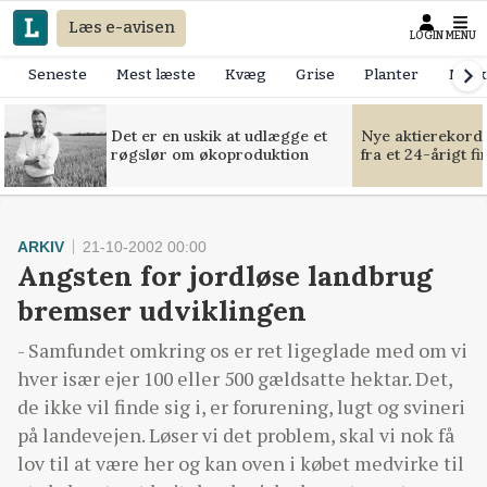
Læs e-avisen
LOGIN
MENU
Seneste
Mest læste
Kvæg
Grise
Planter
Mask
Det er en uskik at udlægge et
Nye aktierekorde
røgslør om økoproduktion
fra et 24-årigt f
ARKIV
21-10-2002 00:00
Angsten for jordløse landbrug
bremser udviklingen
- Samfundet omkring os er ret ligeglade med om vi
hver især ejer 100 eller 500 gældsatte hektar. Det,
de ikke vil finde sig i, er forurening, lugt og svineri
på landevejen. Løser vi det problem, skal vi nok få
lov til at være her og kan oven i købet medvirke til