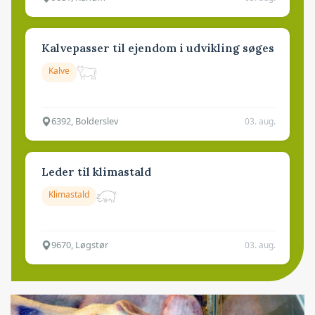
Kalvepasser til ejendom i udvikling søges
Kalve
6392, Bolderslev
03. aug.
Leder til klimastald
Klimastald
9670, Løgstør
03. aug.