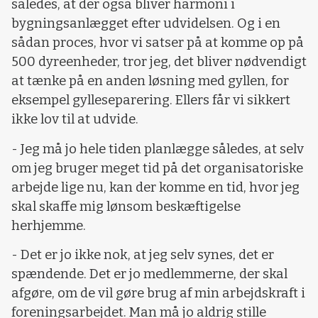
således, at der også bliver harmoni i
bygningsanlægget efter udvidelsen. Og i en
sådan proces, hvor vi satser på at komme op på
500 dyreenheder, tror jeg, det bliver nødvendigt
at tænke på en anden løsning med gyllen, for
eksempel gylleseparering. Ellers får vi sikkert
ikke lov til at udvide.
- Jeg må jo hele tiden planlægge således, at selv
om jeg bruger meget tid på det organisatoriske
arbejde lige nu, kan der komme en tid, hvor jeg
skal skaffe mig lønsom beskæftigelse
herhjemme.
- Det er jo ikke nok, at jeg selv synes, det er
spændende. Det er jo medlemmerne, der skal
afgøre, om de vil gøre brug af min arbejdskraft i
foreningsarbejdet. Man må jo aldrig stille