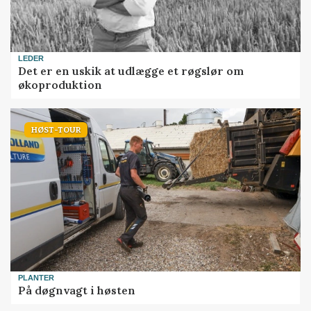
LEDER
Det er en uskik at udlægge et røgslør om
økoproduktion
HØST-TOUR
PLANTER
På døgnvagt i høsten