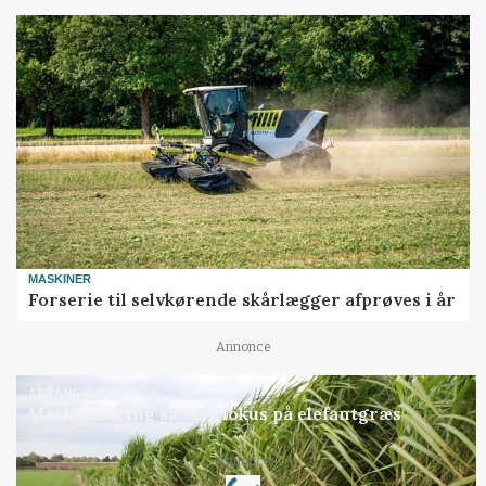
MASKINER
Forserie til selvkørende skårlægger afprøves i år
Annonce
ARRANGEMENT
Markvandring sætter fokus på elefantgræs
Loading...
Annonce