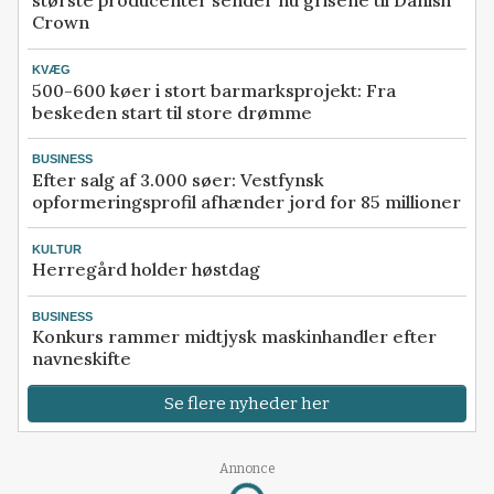
største producenter sender nu grisene til Danish
Crown
KVÆG
500-600 køer i stort barmarksprojekt: Fra
beskeden start til store drømme
BUSINESS
Efter salg af 3.000 søer: Vestfynsk
opformeringsprofil afhænder jord for 85 millioner
KULTUR
Herregård holder høstdag
BUSINESS
Konkurs rammer midtjysk maskinhandler efter
navneskifte
Se flere nyheder her
Annonce