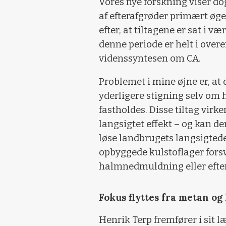
Vores nye forskning viser d
af efterafgrøder primært øger
efter, at tiltagene er sat i v
denne periode er helt i ove
videnssyntesen om CA.
Problemet i mine øjne er, at 
yderligere stigning selv om
fastholdes. Disse tiltag virke
langsigtet effekt – og kan de
løse landbrugets langsigtede
opbyggede kulstoflager forsv
halmnedmuldning eller efter
Fokus flyttes fra metan og 
Henrik Terp fremfører i sit 