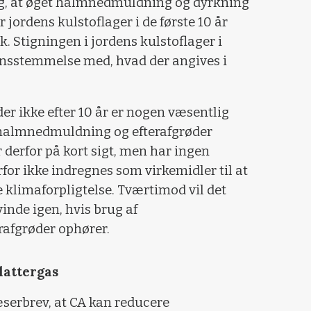
og, at øget halmnedmuldning og dyrkning
 jordens kulstoflager i de første 10 år
ærk. Stigningen i jordens kulstoflager i
rensstemmelse med, hvad der angives i
der ikke efter 10 år er nogen væsentlig
 halmnedmuldning og efterafgrøder
r derfor på kort sigt, men har ingen
rfor ikke indregnes som virkemidler til at
 klimaforpligtelse. Tværtimod vil det
inde igen, hvis brug af
afgrøder ophører.
lattergas
læserbrev, at CA kan reducere