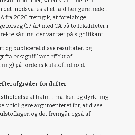
stofindholdet, så en større del er i
n det modsvares af et fald længere nede i
A fra 2020 fremgik, at foreløbige
e forsøg (17 år) med CA på to lokaliteter i
rekte såning, der var tæt på signifikant.
rt og publiceret disse resultater, og
t fra er signifikant effekt af
ning) på jordens kulstofindhold.
efterafgrøder fordufter
astholdelse af halm i marken og dyrkning
selv tidligere argumenteret for, at disse
ulstoflager, og det fremgår også af