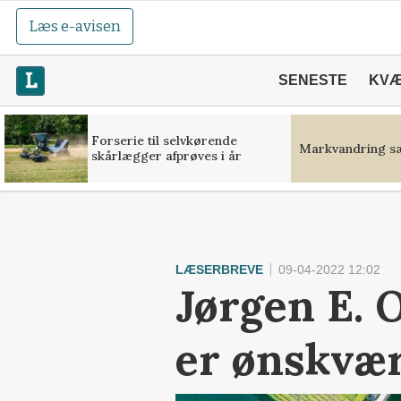
Læs e-avisen
SENESTE
KV
Forserie til selvkørende
Markvandring sæ
skårlægger afprøves i år
LÆSERBREVE
09-04-2022 12:02
Jørgen E. O
er ønskvær