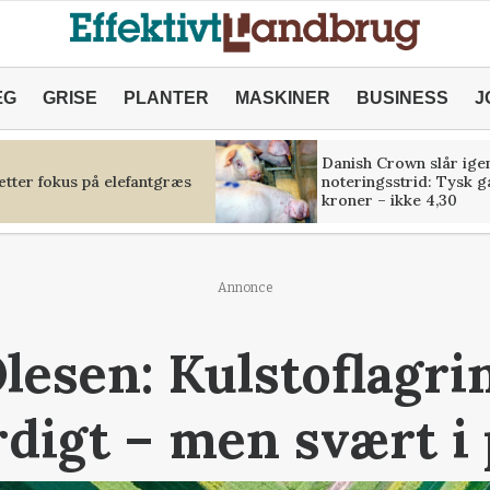
ÆG
GRISE
PLANTER
MASKINER
BUSINESS
J
Danish Crown slår igen
tter fokus på elefantgræs
noteringsstrid: Tysk g
kroner – ikke 4,30
Annonce
lesen: Kulstoflagri
digt – men svært i 