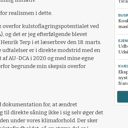
ming initiativ.
Tic
for realismen i dette.
BUSI
Kon
k overfor kulstoflagringspotentialet ved
mask
, og det er jeg efterfølgende blevet
EJE
e Henrik Terp i et læserbrev den 18. marts.
Udby
e udtalelser er i direkte modstrid med en
Udsi
t af AU-DCA i 2020 og med mine egne
 derfor begrunde min skepsis overfor
KVÆ
Eksp
nyst
frav
d dokumentation for, at ændret
til direkte såning ikke i sig selv øger det
orden under vores klimaforhold. Der sker