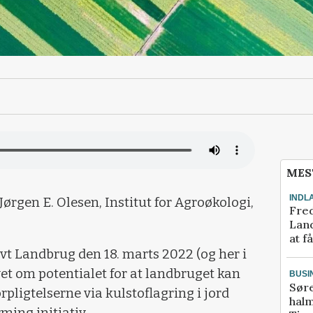
MES
INDL
 Jørgen E. Olesen,
Institut for Agroøkologi,
Fred
Land
at f
ktivt Landbrug den 18. marts 2022 (og her i
wet om potentialet for at landbruget kan
BUSI
Sør
orpligtelserne via kulstoflagring i jord
halm