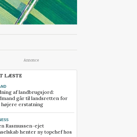
Annonce
T LÆSTE
AND
ning af landbrugsjord:
mand går til landsretten for
å højere erstatning
NESS
en Rasmussen-ejet
selskab henter ny topchef hos