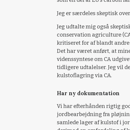
som en del af EU’s carbon far
Jeg er særdeles skeptisk over
Jeg udtalte mig også skeptis
conservation agriculture (CA)
kritiseret for af blandt andr
Det har været anført, at min
videnssyntese om CA udgive
tidligere udtalelser. Jeg vil
kulstoflagring via CA.
Har ny dokumentation
Vi har efterhånden rigtig go
jordbearbejdning fra pløjning 
samlede lager af kulstof i j