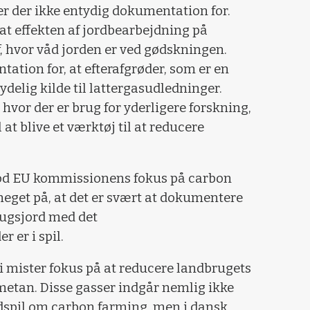
er der ikke entydig dokumentation for.
 at effekten af jordbearbejdning på
, hvor våd jorden er ved gødskningen.
ation for, at efterafgrøder, som er en
tydelig kilde til lattergasudledninger.
, hvor der er brug for yderligere forskning,
 at blive et værktøj til at reducere
d EU kommissionens fokus på carbon
meget på, at det er svært at dokumentere
rugsjord med det
 er i spil.
i mister fokus på at reducere landbrugets
metan. Disse gasser indgår nemlig ikke
dspil om carbon farming, men i dansk