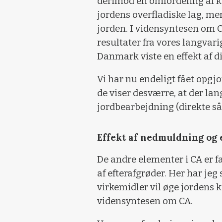
derimod en omfordeling af kul
jordens overfladiske lag, me
jorden. I vidensyntesen om C
resultater fra vores langvarig
Danmark viste en effekt af di
Vi har nu endeligt fået opgjo
de viser desværre, at der lang
jordbearbejdning (direkte så
Effekt af nedmuldning og 
De andre elementer i CA er f
af efterafgrøder. Her har jeg 
virkemidler vil øge jordens k
vidensyntesen om CA.