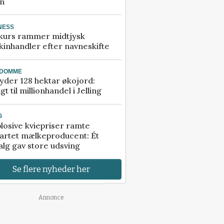
an
NESS
kurs rammer midtjysk
inhandler efter navneskifte
NDOMME
der 128 hektar økojord:
gt til millionhandel i Jelling
G
losive kviepriser ramte
artet mælkeproducent: Ét
alg gav store udsving
Se flere nyheder her
Annonce