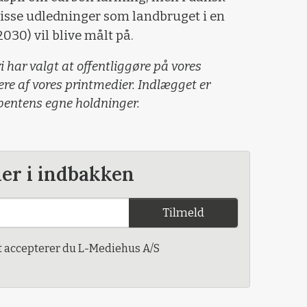
sse udledninger som landbruget i en
030) vil blive målt på.
i har valgt at offentliggøre på vores
lere af vores printmedier. Indlægget er
ibentens egne holdninger.
der i indbakken
Tilmeld
t accepterer du L-Mediehus A/S