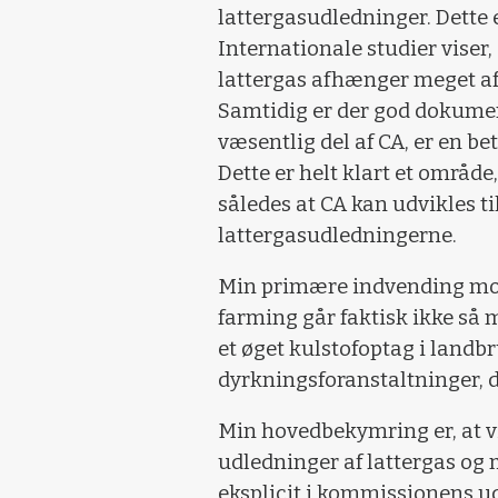
lattergasudledninger. Dette 
Internationale studier viser,
lattergas afhænger meget af
Samtidig er der god dokument
væsentlig del af CA, er en be
Dette er helt klart et område
således at CA kan udvikles til
lattergasudledningerne.
Min primære indvending mo
farming går faktisk ikke så 
et øget kulstofoptag i landb
dyrkningsforanstaltninger, der
Min hovedbekymring er, at v
udledninger af lattergas og 
eksplicit i kommissionens u