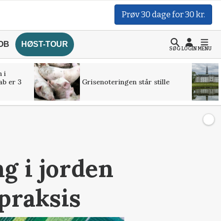
Prøv 30 dage for 30 kr.
OB
HØST-TOUR
SØG
LOGIN
MENU
 i
ab er 3
Grisenoteringen står stille
ng i jorden
praksis