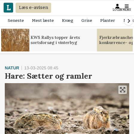
Læs e-avisen
LOGIN
MENU
Seneste
Mest læste
Kvæg
Grise
Planter
Mask
KWS Rallys topper årets
Fjerkræbranchen:
sortsforsøg i vinterbyg
konkurrence- og
NATUR
13-03-2025 08:45
Hare: Sætter og ramler