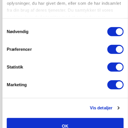
oplysninger, du har givet dem, eller som de har indsamlet
fra din brug af deres tjenester. Du samtykker til vores
cookies, hvis du fortsætter med at anvende vores
hjemmeside.
Samtykkevalg
Nødvendig
Præferencer
Statistik
MARKED
Russisk mælkepris dykker 23 procent
Marketing
Annonce
Vis detaljer
OK