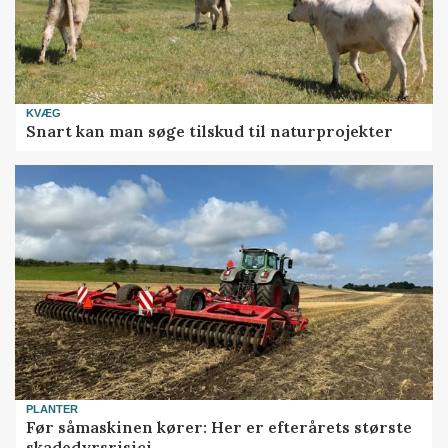
KVÆG
Snart kan man søge tilskud til naturprojekter
PLANTER
Før såmaskinen kører: Her er efterårets største
skadedyrsrisici