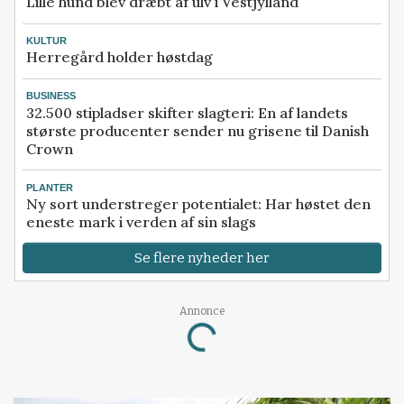
Lille hund blev dræbt af ulv i Vestjylland
KULTUR
Herregård holder høstdag
BUSINESS
32.500 stipladser skifter slagteri: En af landets
største producenter sender nu grisene til Danish
Crown
PLANTER
Ny sort understreger potentialet: Har høstet den
eneste mark i verden af sin slags
Se flere nyheder her
Annonce
Loading...