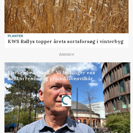
PLANTER
KWS Rallys topper årets sortsforsøg i vinterbyg
Annonce
CAP-I-DANMARK
Fjerkræbranchen: - Vi forlanger ens
konkurrence- og produktionsvilkår
Annonce
Loading...
Jobs