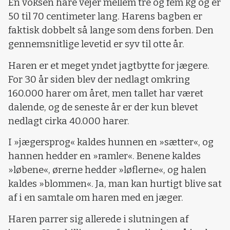
En voksen hare vejer mellem tre og fem kg og er
50 til 70 centimeter lang. Harens bagben er
faktisk dobbelt så lange som dens forben. Den
gennemsnitlige levetid er syv til otte år.
Haren er et meget yndet jagtbytte for jægere.
For 30 år siden blev der nedlagt omkring
160.000 harer om året, men tallet har været
dalende, og de seneste år er der kun blevet
nedlagt cirka 40.000 harer.
I »jægersprog« kaldes hunnen en »sætter«, og
hannen hedder en »ramler«. Benene kaldes
»løbene«, ørerne hedder »løflerne«, og halen
kaldes »blommen«. Ja, man kan hurtigt blive sat
af i en samtale om haren med en jæger.
Haren parrer sig allerede i slutningen af