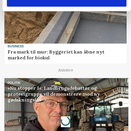
BUSINESS
Fra mark til mur: Byggeriet kan åbne nyt
marked for biokul
Annonce
POLITIK
»Nu stopper I«: Landbrugsdebattør og
protestgruppe vil demonstrere mod ny
gødskningslov
Loading...
Annonce