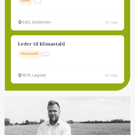
Kalve
6392, Bolderslev
03. aug.
Leder til klimastald
Klimastald
9670, Løgstør
03. aug.