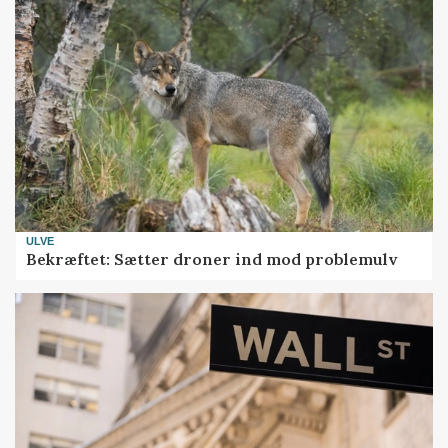
ULVE
Bekræftet: Sætter droner ind mod problemulv