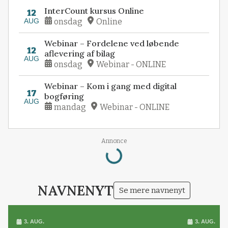
InterCount kursus Online
12
AUG
onsdag
Online
Webinar – Fordelene ved løbende
12
aflevering af bilag
AUG
onsdag
Webinar - ONLINE
Webinar – Kom i gang med digital
17
bogføring
AUG
mandag
Webinar - ONLINE
Loading...
Annonce
NAVNENYT
Se mere navnenyt
3. AUG.
3. AUG.