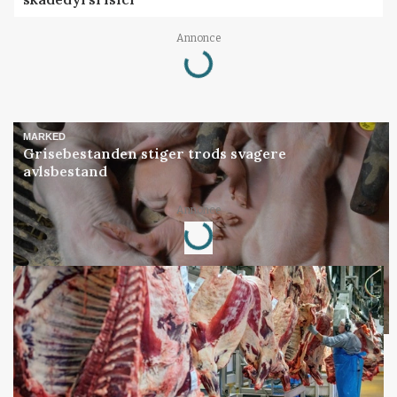
Loading...
Annonce
MARKED
Grisebestanden stiger trods svagere
avlsbestand
Loading...
Annonce