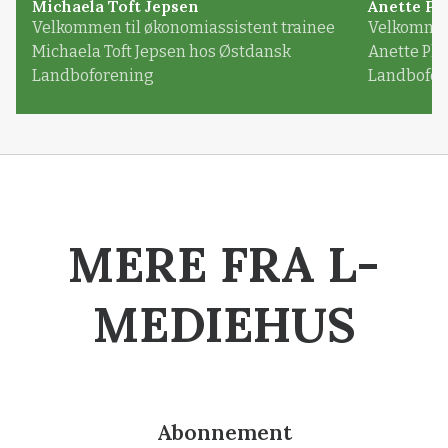
Michaela Toft Jepsen
Anette Pl
Velkommen til økonomiassistent trainee
Velkommen 
Michaela Toft Jepsen hos Østdansk
Anette Pl
Landboforening
Landbofor
MERE FRA L-
MEDIEHUS
Abonnement