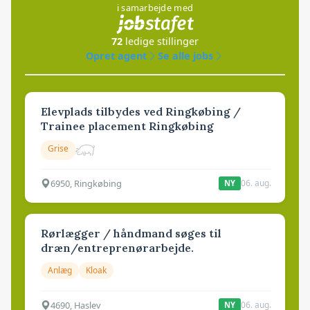
i samarbejde med
72
ledige stillinger
Opret agent
Se alle jobs
Elevplads tilbydes ved Ringkøbing /
Trainee placement Ringkøbing
Grise
6950, Ringkøbing
06. aug.
NY
Rørlægger / håndmand søges til
dræn/entreprenørarbejde.
Anlæg
Kloak
4690, Haslev
06. aug.
NY