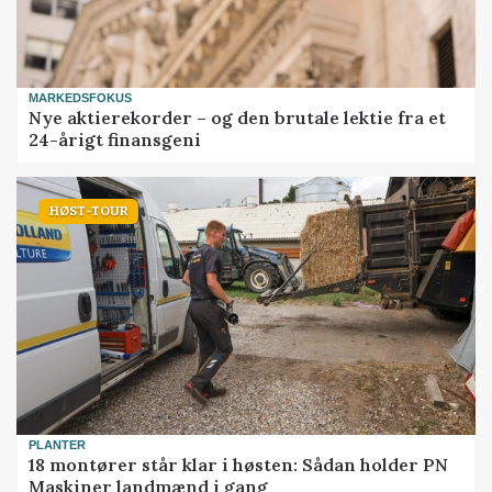
MARKEDSFOKUS
Nye aktierekorder – og den brutale lektie fra et
24-årigt finansgeni
HØST-TOUR
PLANTER
18 montører står klar i høsten: Sådan holder PN
Maskiner landmænd i gang