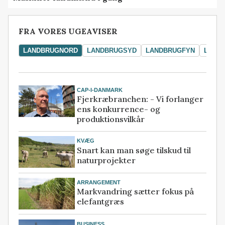
FRA VORES UGEAVISER
LANDBRUGNORD
LANDBRUGSYD
LANDBRUGFYN
LAND
CAP-I-DANMARK
Fjerkræbranchen: - Vi forlanger
ens konkurrence- og
produktionsvilkår
KVÆG
Snart kan man søge tilskud til
naturprojekter
ARRANGEMENT
Markvandring sætter fokus på
elefantgræs
BUSINESS