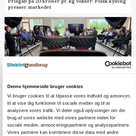
Prisgab på 20 kroner pr. kg vokser: Polsk kylling
presser markedet
Denne hjemmeside bruger cookies
BUSINESS
Vi bruger cookies til at tilpasse vores indhold og annoncer,
Ejer eller medejer? Nyt tv-format udfordrer
landbrugets ejerstruktur
til at vise dig funktioner til sociale medier og til at
analysere vores trafik. Vi deler også oplysninger om din
Loading...
Annonce
brug af vores website med vores partnere inden for
sociale medier, annonceringspartnere og analysepartnere.
Vores partnere kan kombinere disse data med andre