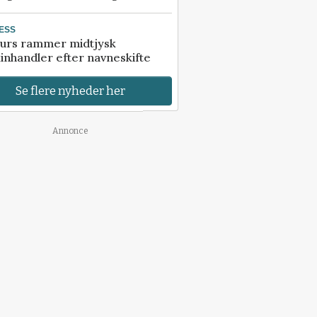
ESS
urs rammer midtjysk
inhandler efter navneskifte
Se flere nyheder her
Annonce