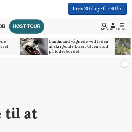
Prøv 30 dage for 30 kr.
OB
HØST-TOUR
SØG
LOGIN
MENU
æde
Landmand vågnede ved lyden
esset
af skrigende kvier: Ulven stod
på foderbordet
til at