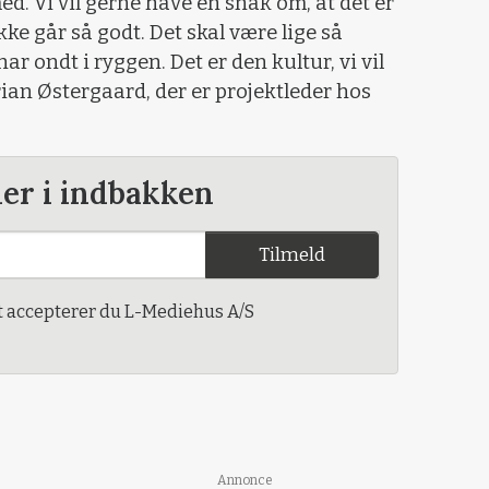
ed. Vi vil gerne have en snak om, at det er
ikke går så godt. Det skal være lige så
r ondt i ryggen. Det er den kultur, vi vil
rian Østergaard, der er projektleder hos
der i indbakken
Tilmeld
t accepterer du L-Mediehus A/S
Annonce