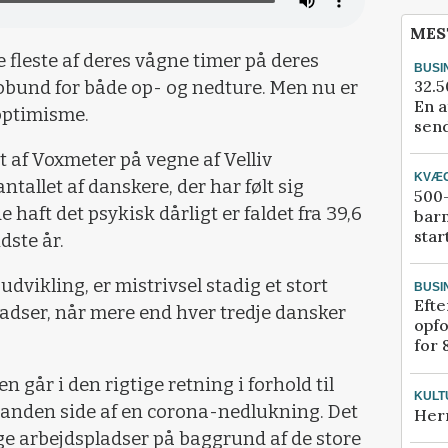
MES
 fleste af deres vågne timer på deres
BUSI
32.5
robund for både op- og nedture. Men nu er
En a
optimisme.
send
t af Voxmeter på vegne af Velliv
KVÆ
ntallet af danskere, der har følt sig
500-
 haft det psykisk dårligt er faldet fra 39,6
bar
star
dste år.
udvikling, er mistrivsel stadig et stort
BUSI
Efte
adser, når mere end hver tredje dansker
opfo
for 
en går i den rigtige retning i forhold til
KULT
en anden side af en corona-nedlukning. Det
Her
e arbejdspladser på baggrund af de store