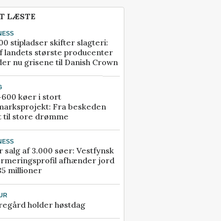
T LÆSTE
NESS
00 stipladser skifter slagteri:
f landets største producenter
er nu grisene til Danish Crown
G
600 køer i stort
marksprojekt: Fra beskeden
t til store drømme
NESS
r salg af 3.000 søer: Vestfynsk
rmeringsprofil afhænder jord
85 millioner
UR
regård holder høstdag