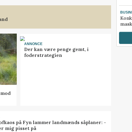
BUSIN
Konk
land
mask
ANNONCE
Der kan være penge gemt, i
foderstrategien
d mod
R
ofkaos på Fyn lammer landmænds såplaner: -
er mig pisset på