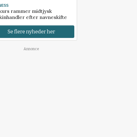
NESS
kurs rammer midtjysk
inhandler efter navneskifte
Se flere nyheder her
Annonce