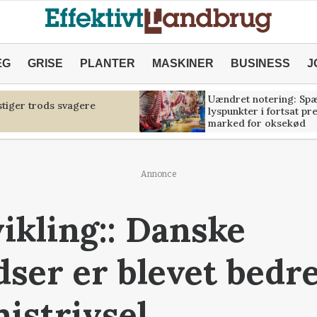
ÆG
GRISE
PLANTER
MASKINER
BUSINESS
J
Uændret notering: Sp
tiger trods svagere
lyspunkter i fortsat pr
marked for oksekød
Annonce
vikling:: Danske
ser er blevet bedre 
istrivsel