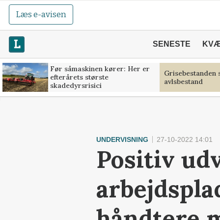
Læs e-avisen
SENESTE
KV
Før såmaskinen kører: Her er
Grisebestanden s
efterårets største
avlsbestand
skadedyrsrisici
UNDERVISNING
27-10-2022 14:01
Positiv ud
arbejdsplad
håndtere m