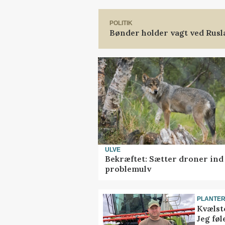
POLITIK
Bønder holder vagt ved Rus
ULVE
Bekræftet: Sætter droner in
problemulv
PLANTE
Kvælst
Jeg føl