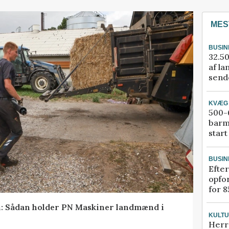
MES
BUSIN
32.50
af la
sende
KVÆG
500-6
barm
start
BUSIN
Efter
opfo
for 8
en: Sådan holder PN Maskiner landmænd i
KULT
Herr