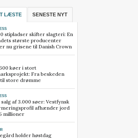
T LÆSTE
SENESTE NYT
ESS
0 stipladser skifter slagteri: En
ndets største producenter
r nu grisene til Danish Crown
00 køer i stort
arksprojekt: Fra beskeden
 til store drømme
ESS
 salg af 3.000 søer: Vestfynsk
rmeringsprofil afhænder jord
5 millioner
UR
egård holder høstdag