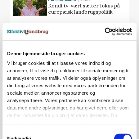
Kendt tv-vært sætter fokus på
europæisk landbrugspolitik
CAP-I-DANMARK
19. SEP.
- EU beskytter os mod vores
egne regeringer
Denne hjemmeside bruger cookies
Vi bruger cookies til at tilpasse vores indhold og
CAP-I-DANMARK
12. SEP.
annoncer, til at vise dig funktioner til sociale medier og til
22-årig landbrugsmedhjælper:
at analysere vores trafik. Vi deler også oplysninger om
- CAP-penge bør i højere grad
din brug af vores website med vores partnere inden for
gå til innovation og ny teknologi
sociale medier, annonceringspartnere og
analysepartnere. Vores partnere kan kombinere disse
Annonce
data med andre oplysninger, du har givet dem, eller som
de har indsamlet fra din brug af deres tjenester. Du
samtykker til vores cookies, hvis du fortsætter med at
CAP-I-DANMARK
5. SEP.
Småbønder kræver
anvende vores hjemmeside.
Samtykkevalg
kursændring i EU’s
Nødvendig