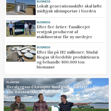
BUSINESS
Lokalt generationsskifte skal løfte
midtjysk siloimportør i Norden
BUSINESS
Efter fire årtier: Familieejet
vestjysk producent af
staldinventar får ny medejer
BUSINESS
Efter lån på 182 millioner: Sindal
Biogas vil fordoble produktionen
og behandle 800.000 ton
biomasse
PLANTER
Herslevgaard kæmper med godkendelser: - Det
kan næsten ikke blive værre
Annonce