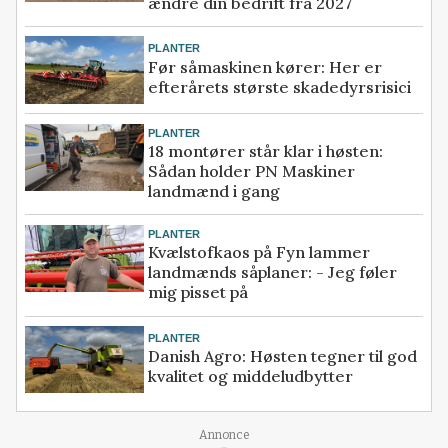
ændre din bedrift fra 2027
PLANTER
Før såmaskinen kører: Her er
efterårets største skadedyrsrisici
PLANTER
18 montører står klar i høsten:
Sådan holder PN Maskiner
landmænd i gang
PLANTER
Kvælstofkaos på Fyn lammer
landmænds såplaner: - Jeg føler
mig pisset på
PLANTER
Danish Agro: Høsten tegner til god
kvalitet og middeludbytter
Annonce