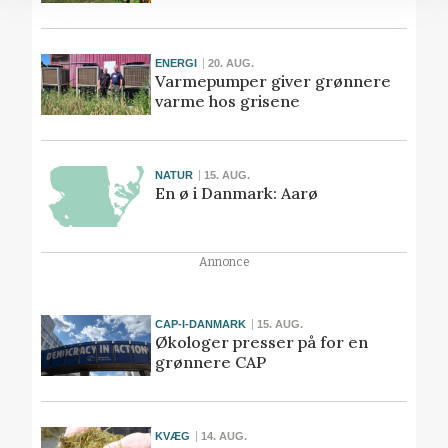
ENERGI
20. AUG.
Varmepumper giver grønnere
varme hos grisene
NATUR
15. AUG.
En ø i Danmark: Aarø
Annonce
CAP-I-DANMARK
15. AUG.
Økologer presser på for en
grønnere CAP
KVÆG
14. AUG.