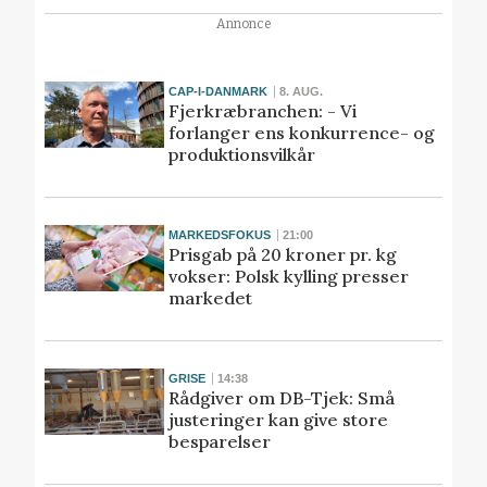
Annonce
CAP-I-DANMARK
8. AUG.
Fjerkræbranchen: - Vi
forlanger ens konkurrence- og
produktionsvilkår
MARKEDSFOKUS
21:00
Prisgab på 20 kroner pr. kg
vokser: Polsk kylling presser
markedet
GRISE
14:38
Rådgiver om DB-Tjek: Små
justeringer kan give store
besparelser