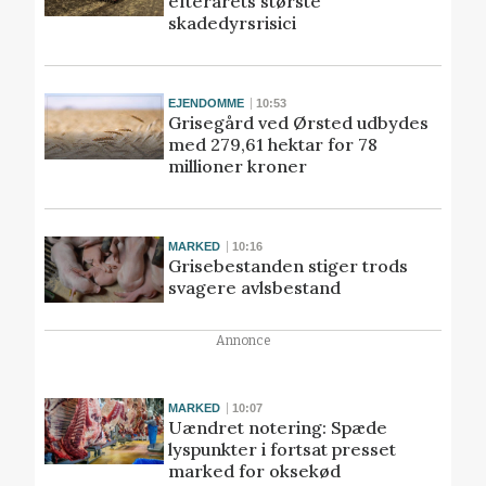
efterårets største
skadedyrsrisici
EJENDOMME
10:53
Grisegård ved Ørsted udbydes
med 279,61 hektar for 78
millioner kroner
MARKED
10:16
Grisebestanden stiger trods
svagere avlsbestand
Annonce
MARKED
10:07
Uændret notering: Spæde
lyspunkter i fortsat presset
marked for oksekød