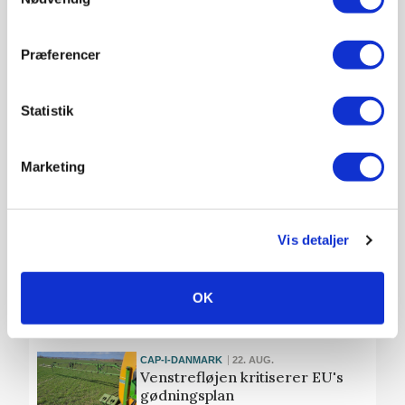
landbrugspolitik
Præferencer
NAVNESTOF
30. AUG.
Estonia-overlever og Honda-
fan: Morten Boje Hviid fylder
Statistik
60 år
Marketing
CAP-I-DANMARK
29. AUG.
Klar tendens: EU-milliarder
flyttes fra traditionel
Vis detaljer
hektarstøtte til grønne
ordninger
OK
Annonce
CAP-I-DANMARK
22. AUG.
Venstrefløjen kritiserer EU's
gødningsplan