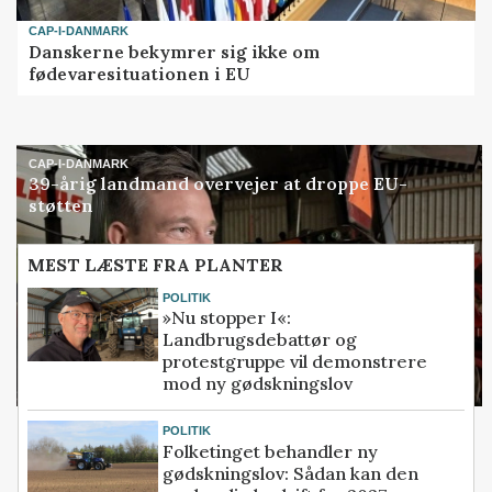
CAP-I-DANMARK
Danskerne bekymrer sig ikke om
fødevaresituationen i EU
CAP-I-DANMARK
39-årig landmand overvejer at droppe EU-
støtten
MEST LÆSTE FRA PLANTER
POLITIK
»Nu stopper I«:
Landbrugsdebattør og
protestgruppe vil demonstrere
mod ny gødskningslov
POLITIK
Folketinget behandler ny
gødskningslov: Sådan kan den