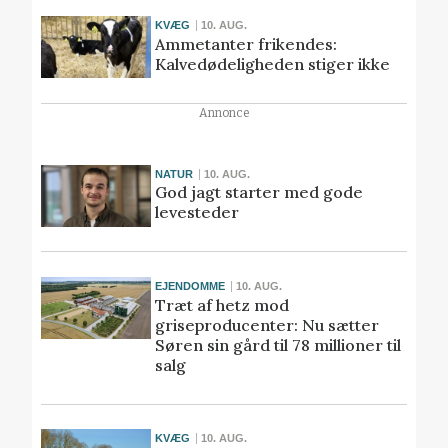
KVÆG
10. AUG.
Ammetanter frikendes:
Kalvedødeligheden stiger ikke
Annonce
NATUR
10. AUG.
God jagt starter med gode
levesteder
EJENDOMME
10. AUG.
Træt af hetz mod
griseproducenter: Nu sætter
Søren sin gård til 78 millioner til
salg
KVÆG
10. AUG.