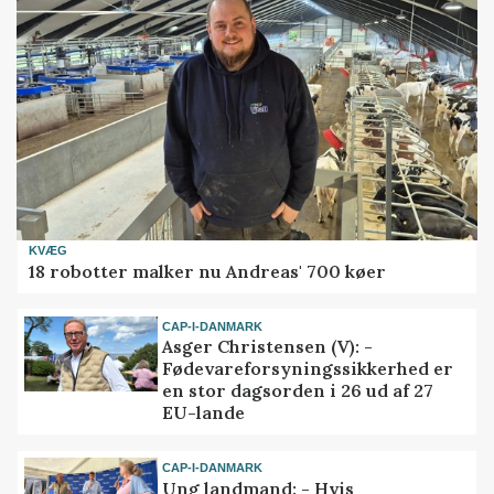
KVÆG
18 robotter malker nu Andreas' 700 køer
CAP-I-DANMARK
Asger Christensen (V): -
Fødevareforsyningssikkerhed er
en stor dagsorden i 26 ud af 27
EU-lande
CAP-I-DANMARK
Ung landmand: - Hvis