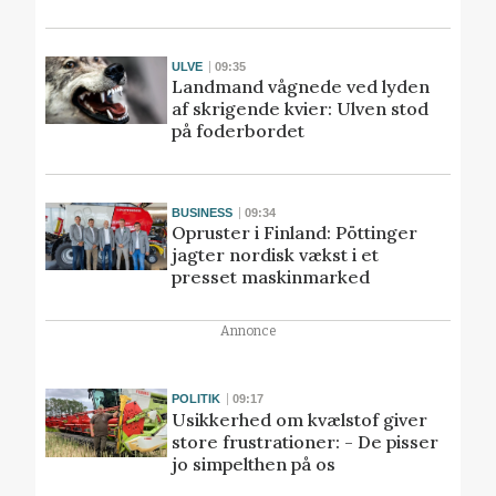
ULVE
09:35
Landmand vågnede ved lyden
af skrigende kvier: Ulven stod
på foderbordet
BUSINESS
09:34
Opruster i Finland: Pöttinger
jagter nordisk vækst i et
presset maskinmarked
Annonce
POLITIK
09:17
Usikkerhed om kvælstof giver
store frustrationer: - De pisser
jo simpelthen på os