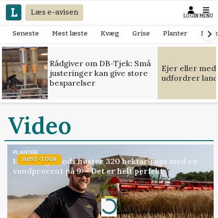
Læs e-avisen
LOGIN
MENU
Seneste
Mest læste
Kvæg
Grise
Planter
Mask
Rådgiver om DB-Tjek: Små
Ejer eller med
justeringer kan give store
udfordrer land
besparelser
Video
PLANTER
HØST-TOUR
Hverringe Gods høster 320 hektar raps med en
vandprocent på 9: - Det er helt perfekt
Annonce
Loading...