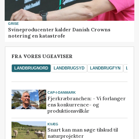
GRISE
Svineproducenter kalder Danish Crowns
notering en katastrofe
FRA VORES UGEAVISER
LANDBRUGNORD
LANDBRUGSYD
LANDBRUGFYN
LAND
CAP-I-DANMARK
Fjerkræbranchen: - Vi forlanger
ens konkurrence- og
produktionsvilkår
KVÆG
Snart kan man søge tilskud til
naturprojekter