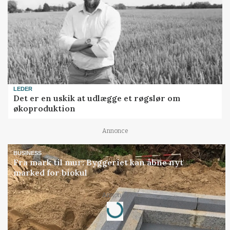
LEDER
Det er en uskik at udlægge et røgslør om
økoproduktion
Annonce
BUSINESS
Fra mark til mur: Byggeriet kan åbne nyt
marked for biokul
Annonce
Loading...