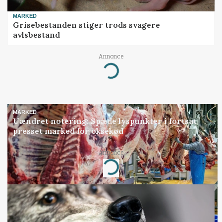
MARKED
Grisebestanden stiger trods svagere
avlsbestand
Annonce
Loading...
MARKED
Uændret notering: Spæde lyspunkter i fortsat
presset marked for oksekød
Annonce
Loading...