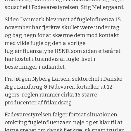
souschef i Fødevarestyrelsen, Stig Mellergaard.
Siden Danmark blev ramt af fugleinfluenza 15.
november har fjerkræ skullet være under tag
og bag hegn for at skærme dem mod kontakt
med vilde fugle og den alvorlige
fugleinfluenzatype H5N8, som siden efteråret
har kostet i tusindvis af fugle livet i
besætninger i udlandet.
Fra Jørgen Nyberg Larsen, sektorchef i Danske
Æg i Landbrug & Fødevarer, fortæller, at 12-
ugers-reglen rammer cirka 15 større
producenter af frilandsæg.
Fødevarestyrelsen følger fortsat situationen
omkring fugleinfluenzaen nøje og er klar til at
løsne grebet om dansk fjerkræ, så snart truslen