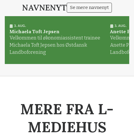
NAVNENYT
Se mere navnenyt
3. AUG.
3. AUG.
Michaela Toft Jepsen
Anette Pl
Velkommen til økonomiassistent trainee
Velkommen 
Michaela Toft Jepsen hos Østdansk
Anette Pl
Landboforening
Landbofor
MERE FRA L-
MEDIEHUS