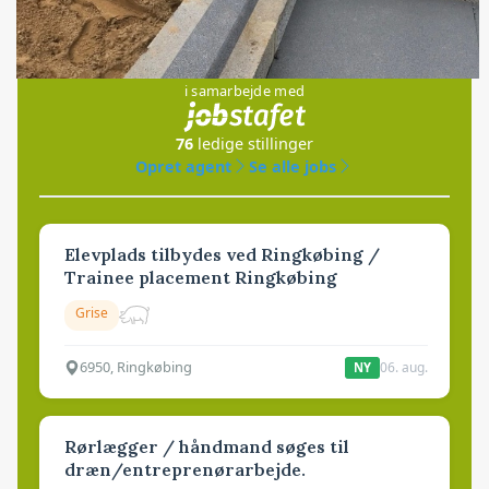
Jobs
i samarbejde med
76
ledige stillinger
Opret agent
Se alle jobs
Elevplads tilbydes ved Ringkøbing /
Trainee placement Ringkøbing
Grise
6950, Ringkøbing
06. aug.
NY
Rørlægger / håndmand søges til
dræn/entreprenørarbejde.