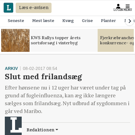
Læs e-avisen
LOGIN
MENU
Seneste
Mest læste
Kvæg
Grise
Planter
Mask
KWS Rallys topper årets
Fjerkræbranchen:
sortsforsøg i vinterbyg
konkurrence- og
ARKIV
08-02-2017 08:54
Slut med frilandsæg
Efter hønsene nu i 12 uger har været under tag på
grund af fugleinfluenza, kan æg ikke længere
sælges som frilandsæg. Nyt udbrud af sygdommen i
går ved Maribo.
Redaktionen