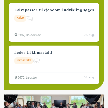
Kalvepasser til ejendom i udvikling søges
Kalve
6392, Bolderslev
03. aug.
Leder til klimastald
Klimastald
9670, Løgstør
03. aug.