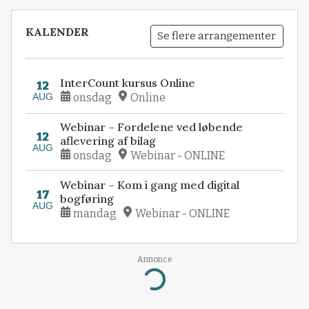
KALENDER
Se flere arrangementer
InterCount kursus Online
12
AUG
onsdag
Online
Webinar – Fordelene ved løbende
12
aflevering af bilag
AUG
onsdag
Webinar - ONLINE
Webinar – Kom i gang med digital
17
bogføring
AUG
mandag
Webinar - ONLINE
Annonce
Loading...