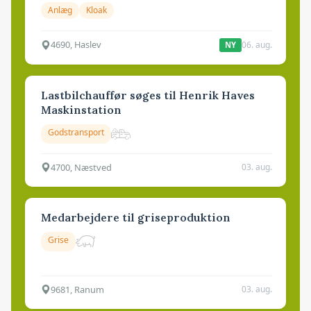
Anlæg
Kloak
4690, Haslev
06. aug.
NY
Lastbilchauffør søges til Henrik Haves
Maskinstation
Godstransport
4700, Næstved
03. aug.
Medarbejdere til griseproduktion
Grise
9681, Ranum
03. aug.