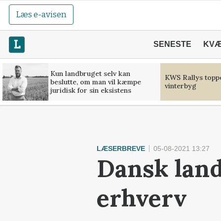
Læs e-avisen
SENESTE
KV
Kun landbruget selv kan
KWS Rallys toppe
beslutte, om man vil kæmpe
vinterbyg
juridisk for sin eksistens
LÆSERBREVE
05-08-2021 13:27
Dansk land
erhverv