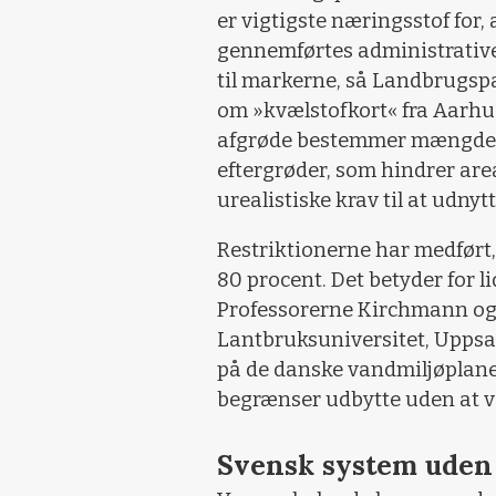
er vigtigste næringsstof for,
gennemførtes administrative 
til markerne, så Landbrugspak
om »kvælstofkort« fra Aarhus
afgrøde bestemmer mængden af
eftergrøder, som hindrer are
urealistiske krav til at udny
Restriktionerne har medført
80 procent. Det betyder for li
Professorerne Kirchmann og
Lantbruksuniversitet, Uppsa
på de danske vandmiljøplane
begrænser udbytte uden at v
Svensk system uden 