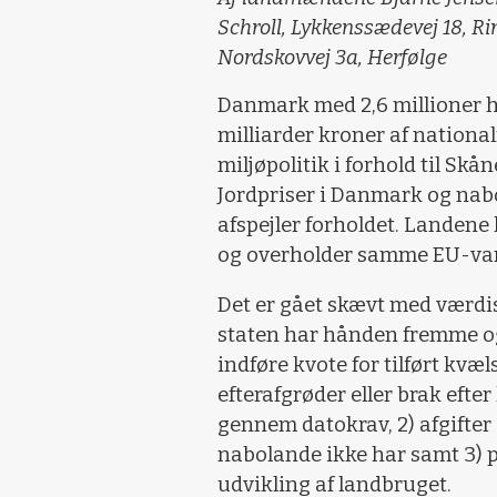
Schroll, Lykkenssædevej 18, R
Nordskovvej 3a, Herfølge
Danmark med 2,6 millioner h
milliarder kroner af nationa
miljøpolitik i forhold til Sk
Jordpriser i Danmark og na
afspejler forholdet. Landen
og overholder samme EU-va
Det er gået skævt med værdis
staten har hånden fremme og 
indføre kvote for tilført kvæ
efterafgrøder eller brak eft
gennem datokrav, 2) afgifter
nabolande ikke har samt 3) 
udvikling af landbruget.