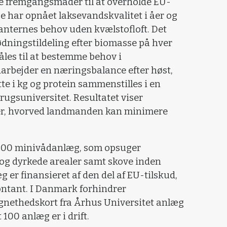
e fremgangsmåder til at overholde EU-
ge har opnået laksevandskvalitet i åer og
lanternes behov uden kvælstofloft. Det
gødningstildeling efter biomasse på hver
åles til at bestemme behov i
rbejder en næringsbalance efter høst,
te i kg og protein sammenstilles i en
rugsuniversitet. Resultatet viser
fer, hvorved landmanden kan minimere
.500 minivådanlæg, som opsuger
 og dyrkede arealer samt skove inden
g er finansieret af den del af EU-tilskud,
ntant. I Danmark forhindrer
egnethedskort fra Århus Universitet anlæg
100 anlæg er i drift.