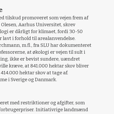
e
ed tilskud promoveret som vejen frem af
E Olesen, Aarhus Universitet, skrev
logi er dårligt for klimaet, fordi 30-50
 lavt i forhold til arealanvendelse.
rchmann, m.fl., fra SLU har dokumenteret
essorerne, at økologi er vejen til sult i
ng, ikke er bevist sundere, uændret
ille kræve, at 841.000 hektar skov bliver
414.000 hektar skov at tage af.
me i Sverige og Danmark.
ret med restriktioner og afgifter, som
forbrugerpriser. Initiativrige landmænd