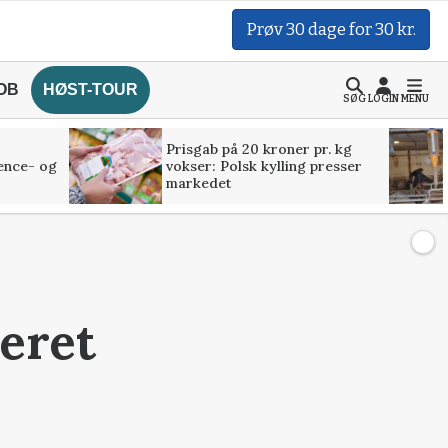
Prøv 30 dage for 30 kr.
OB
HØST-TOUR
SØG
LOGIN
MENU
Prisgab på 20 kroner pr. kg
ence- og
vokser: Polsk kylling presser
markedet
eret