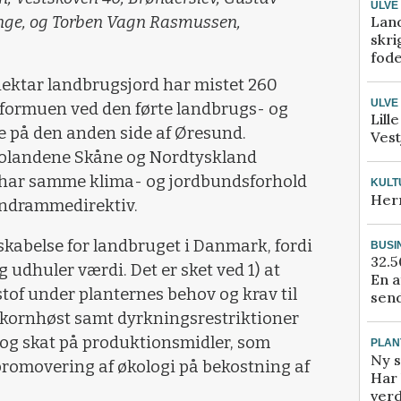
ULVE
Lan
inge, og Torben Vagn Rasmussen,
skri
fod
ektar landbrugsjord har mistet 260
ULVE
lformuen ved den førte landbrugs- og
Lill
åne på den anden side af Øresund.
Vest
bolandene Skåne og Nordtyskland
e har samme klima- og jordbundsforhold
KULT
Her
ndrammedirektiv.
kabelse for landbruget i Danmark, fordi
BUSI
32.5
udhuler værdi. Det er sket ved 1) at
En a
lstof under planternes behov og krav til
send
er kornhøst samt dyrkningsrestriktioner
 og skat på produktionsmidler, som
PLAN
Ny s
promovering af økologi på bekostning af
Har 
verd