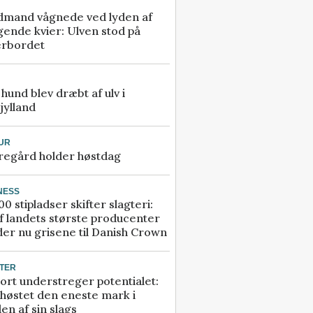
dmand vågnede ved lyden af
gende kvier: Ulven stod på
erbordet
e hund blev dræbt af ulv i
jylland
UR
regård holder høstdag
NESS
00 stipladser skifter slagteri:
f landets største producenter
er nu grisene til Danish Crown
TER
ort understreger potentialet:
høstet den eneste mark i
en af sin slags