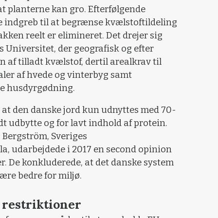
 at planterne kan gro. Efterfølgende
indgreb til at begrænse kvælstoftildeling
ken reelt er elimineret. Det drejer sig
 Universitet, der geografisk og efter
 tilladt kvælstof, dertil arealkrav til
aler af hvede og vinterbyg samt
tte husdyrgødning.
, at den danske jord kun udnyttes med 70-
dt udbytte og for lavt indhold af protein.
 Bergström, Sveriges
la, udarbejdede i 2017 en second opinion
r. De konkluderede, at det danske system
ære bedre for miljø.
restriktioner