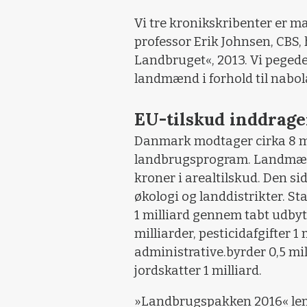
Vi tre kronikskribenter er m
professor Erik Johnsen, CBS,
Landbruget«, 2013. Vi pegede
landmænd i forhold til nabo
EU-tilskud inddrage
Danmark modtager cirka 8 mil
landbrugsprogram. Landmænde
kroner i arealtilskud. Den sid
økologi og landdistrikter. St
1 milliard gennem tabt udbytt
milliarder, pesticidafgifter 1 
administrative.byrder 0,5 mil
jordskatter 1 milliard.
»Landbrugspakken 2016« lempe