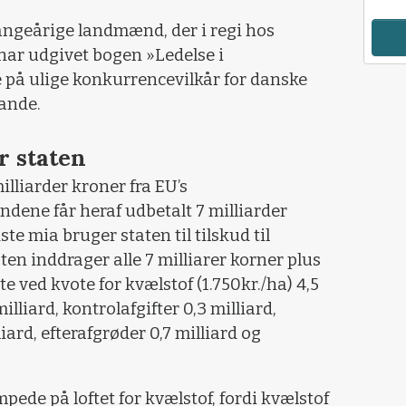
angeårige landmænd, der i regi hos
 har udgivet bogen »Ledelse i
 på ulige konkurrencevilkår for danske
lande.
r staten
liarder kroner fra EU’s
ne får heraf udbetalt 7 milliarder
ste mia bruger staten til tilskud til
aten inddrager alle 7 milliarer korner plus
e ved kvote for kvælstof (1.750kr./ha) 4,5
milliard, kontrolafgifter 0,3 milliard,
iard, efterafgrøder 0,7 milliard og
de på loftet for kvælstof, fordi kvælstof