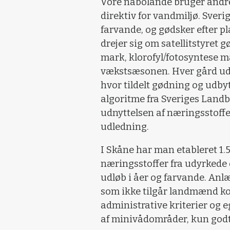
Vore nabolande bruger andr
direktiv for vandmiljø. Sveri
farvande, og gødsker efter p
drejer sig om satellitstyret 
mark, klorofyl/fotosyntese m
vækstsæsonen. Hver gård uda
hvor tildelt gødning og udbyt
algoritme fra Sveriges Landb
udnyttelsen af næringsstof
udledning.
I Skåne har man etableret 1
næringsstoffer fra udyrkede
udløb i åer og farvande. Anlæ
som ikke tilgår landmænd ko
administrative kriterier og 
af minivådområder, kun godt 