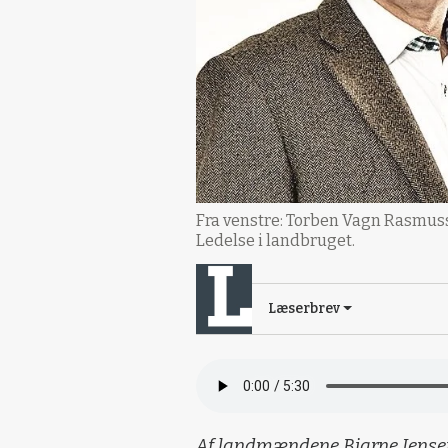
Fra venstre: Torben Vagn Rasmusse
Ledelse i landbruget.
Læserbrev
Af landmændene Bjarne Jensen