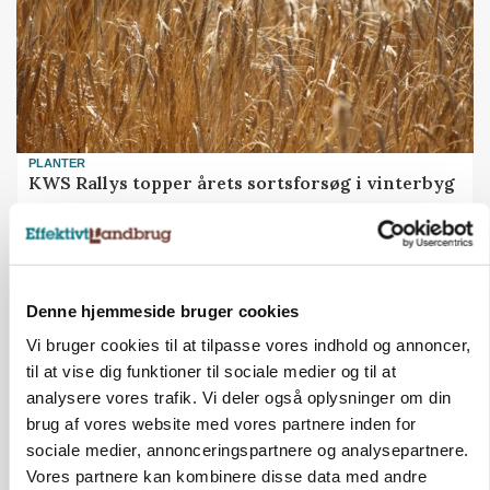
PLANTER
KWS Rallys topper årets sortsforsøg i vinterbyg
ANNONCE
Der kan være penge gemt, i foderstrategien
Denne hjemmeside bruger cookies
CAP-I-DANMARK
Vi bruger cookies til at tilpasse vores indhold og annoncer,
Fjerkræbranchen: - Vi forlanger
til at vise dig funktioner til sociale medier og til at
ens konkurrence- og
produktionsvilkår
analysere vores trafik. Vi deler også oplysninger om din
brug af vores website med vores partnere inden for
sociale medier, annonceringspartnere og analysepartnere.
LEDER
Det er en uskik at udlægge et
Vores partnere kan kombinere disse data med andre