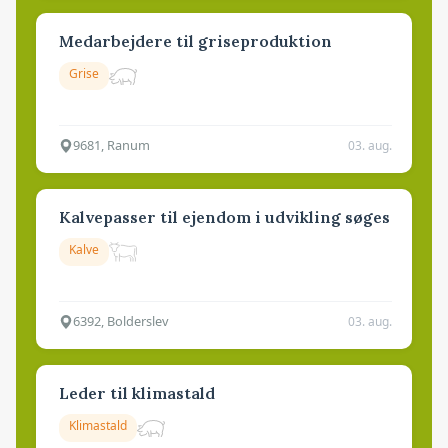
Medarbejdere til griseproduktion
Grise
9681, Ranum
03. aug.
Kalvepasser til ejendom i udvikling søges
Kalve
6392, Bolderslev
03. aug.
Leder til klimastald
Klimastald