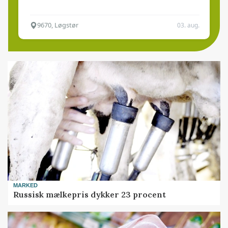
9670, Løgstør
03. aug.
MARKED
Russisk mælkepris dykker 23 procent