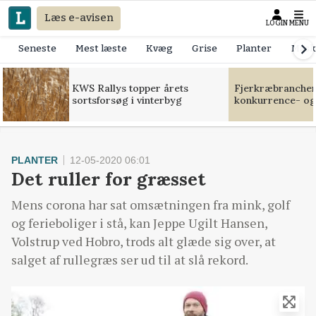
Læs e-avisen
LOGIN
MENU
Seneste
Mest læste
Kvæg
Grise
Planter
Mask
KWS Rallys topper årets
Fjerkræbranchen:
sortsforsøg i vinterbyg
konkurrence- og
PLANTER
12-05-2020 06:01
Det ruller for græsset
Mens corona har sat omsætningen fra mink, golf
og ferieboliger i stå, kan Jeppe Ugilt Hansen,
Volstrup ved Hobro, trods alt glæde sig over, at
salget af rullegræs ser ud til at slå rekord.