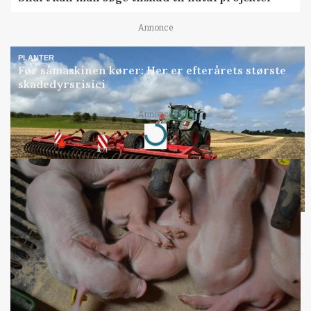
Annonce
PLANTER
Før såmaskinen kører: Her er efterårets største
skadedyrsrisici
Annonce
Loading...