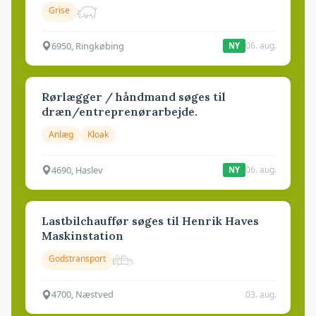
Grise
6950, Ringkøbing
06. aug.
NY
Rørlægger / håndmand søges til
dræn/entreprenørarbejde.
Anlæg
Kloak
4690, Haslev
06. aug.
NY
Lastbilchauffør søges til Henrik Haves
Maskinstation
Godstransport
4700, Næstved
03. aug.