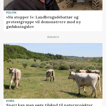
POLITIK
»Nu stopper I«: Landbrugsdebattør og
protestgruppe vil demonstrere mod ny
gødskningslov
Annonce
KVÆG
Snart kan man søge tilskud til naturprojekter