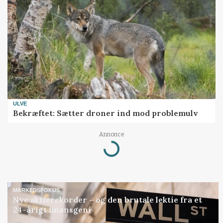
ULVE
Bekræftet: Sætter droner ind mod problemulv
Annonce
Loading...
MARKEDSFOKUS
Nye aktierekorder – og den brutale lektie fra et
24-årigt finansgeni