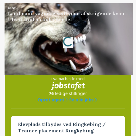
ULVE
Landmand vågnede ved lyden af skrigende kvier:
Ulven stod på foderbordet
Loading...
Annonce
Jobs
i samarbejde med
76
ledige stillinger
Opret agent
Se alle jobs
Elevplads tilbydes ved Ringkøbing /
Trainee placement Ringkøbing