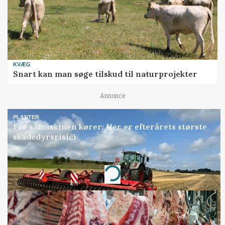
KVÆG
Snart kan man søge tilskud til naturprojekter
Annonce
PLANTER
Før såmaskinen kører: Her er efterårets største
skadedyrsrisici
Annonce
Loading...