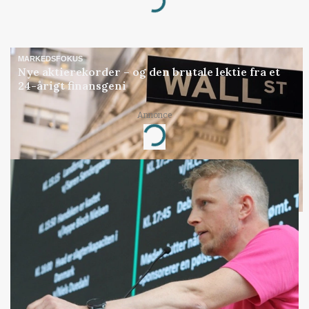
Loading...
MARKEDSFOKUS
Nye aktierekorder – og den brutale lektie fra et
24-årigt finansgeni
Annonce
Loading...