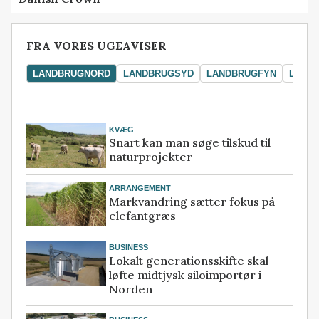
FRA VORES UGEAVISER
LANDBRUGNORD
LANDBRUGSYD
LANDBRUGFYN
LAND
KVÆG
Snart kan man søge tilskud til
naturprojekter
ARRANGEMENT
Markvandring sætter fokus på
elefantgræs
BUSINESS
Lokalt generationsskifte skal
løfte midtjysk siloimportør i
Norden