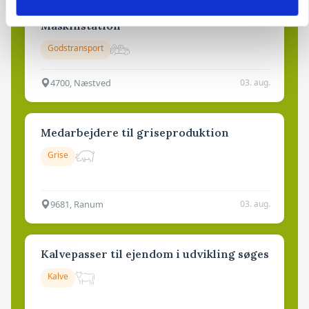
Lastbilchauffør søges til Henrik Haves
Maskinstation
Godstransport
4700, Næstved
03. aug.
Medarbejdere til griseproduktion
Grise
9681, Ranum
03. aug.
Kalvepasser til ejendom i udvikling søges
Kalve