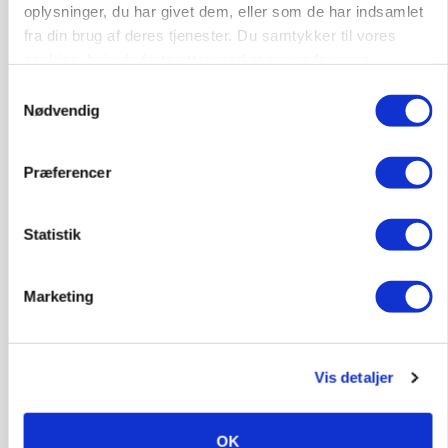
77
ledige stillinger
oplysninger, du har givet dem, eller som de har indsamlet
Opret agent
Se alle jobs
fra din brug af deres tjenester. Du samtykker til vores
cookies, hvis du fortsætter med at anvende vores
hjemmeside.
Samtykkevalg
Nødvendig
Elevplads tilbydes ved Ringkøbing /
Trainee placement Ringkøbing
Grise
Præferencer
6950, Ringkøbing
06. aug.
NY
Statistik
Rørlægger / håndmand søges til
Marketing
dræn/entreprenørarbejde.
Anlæg
Kloak
Vis detaljer
4690, Haslev
06. aug.
NY
OK