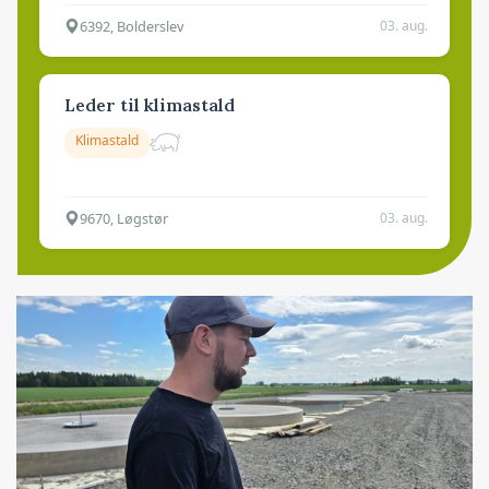
6392, Bolderslev
03. aug.
Leder til klimastald
Klimastald
9670, Løgstør
03. aug.