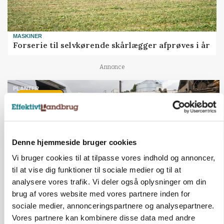
MASKINER
Forserie til selvkørende skårlægger afprøves i år
Annonce
PLANTER
HØST-TOUR
18 montører står klar i høsten: Sådan holder PN
Maskiner landmænd i gang
Loading...
Annonce
Denne hjemmeside bruger cookies
Vi bruger cookies til at tilpasse vores indhold og annoncer,
til at vise dig funktioner til sociale medier og til at
Jobs
analysere vores trafik. Vi deler også oplysninger om din
brug af vores website med vores partnere inden for
i samarbejde med
sociale medier, annonceringspartnere og analysepartnere.
Vores partnere kan kombinere disse data med andre