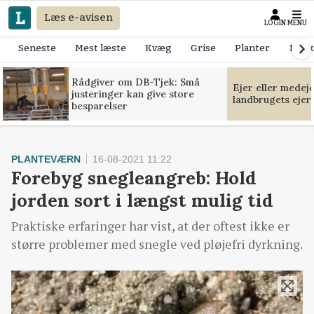
Læs e-avisen
LOGIN
MENU
Seneste
Mest læste
Kvæg
Grise
Planter
Mask
Rådgiver om DB-Tjek: Små
Ejer eller medej
justeringer kan give store
landbrugets ejer
besparelser
PLANTEVÆRN
16-08-2021 11:22
Forebyg snegleangreb: Hold
jorden sort i længst mulig tid
Praktiske erfaringer har vist, at der oftest ikke er
større problemer med snegle ved pløjefri dyrkning.