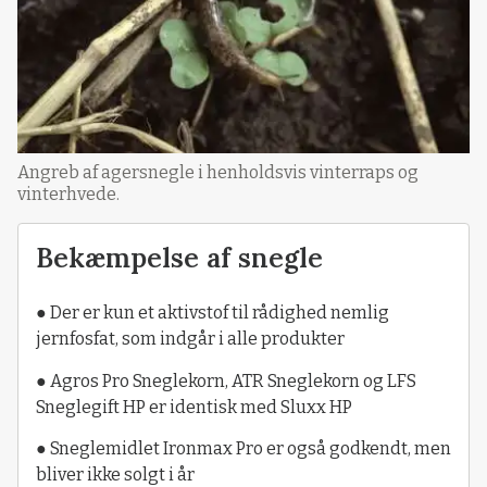
Angreb af agersnegle i henholdsvis vinterraps og
vinterhvede.
Bekæmpelse af snegle
● Der er kun et aktivstof til rådighed nemlig
jernfosfat, som indgår i alle produkter
● Agros Pro Sneglekorn, ATR Sneglekorn og LFS
Sneglegift HP er identisk med Sluxx HP
● Sneglemidlet Ironmax Pro er også godkendt, men
bliver ikke solgt i år