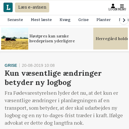
Læs e-avisen
LOGIN
MENU
Seneste
Mest læste
Kvæg
Grise
Planter
Mask
Høstpres kan sænke
Herregård holde
hvedeprisen yderligere
GRISE
20-08-2019 10:08
Kun væsentlige ændringer
betyder ny logbog
Fra Fødevarestyrelsen lyder det nu, at det kun er
væsentlige ændringer i planlægningen af en
transport, som betyder, at der skal udarbejdes ny
logbog og en ny to-dages-frist træder i kraft. Ifølge
advokat er dette dog langtfra nok.