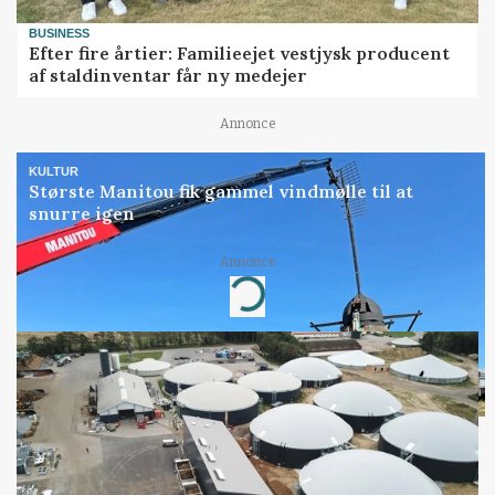
BUSINESS
Efter fire årtier: Familieejet vestjysk producent
af staldinventar får ny medejer
Annonce
KULTUR
Største Manitou fik gammel vindmølle til at
snurre igen
Annonce
Loading...