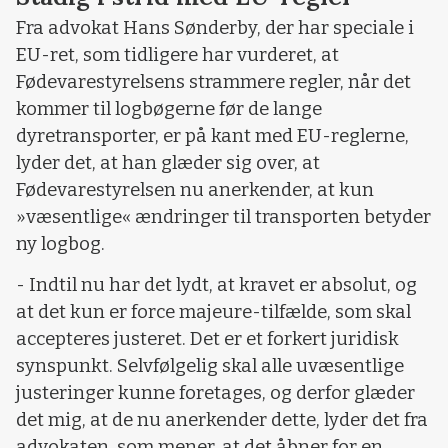
Fra advokat Hans Sønderby, der har speciale i
EU-ret, som tidligere har vurderet, at
Fødevarestyrelsens strammere regler, når det
kommer til logbøgerne før de lange
dyretransporter, er på kant med EU-reglerne,
lyder det, at han glæder sig over, at
Fødevarestyrelsen nu anerkender, at kun
»væsentlige« ændringer til transporten betyder
ny logbog.
- Indtil nu har det lydt, at kravet er absolut, og
at det kun er force majeure-tilfælde, som skal
accepteres justeret. Det er et forkert juridisk
synspunkt. Selvfølgelig skal alle uvæsentlige
justeringer kunne foretages, og derfor glæder
det mig, at de nu anerkender dette, lyder det fra
advokaten, som mener, at det åbner for en