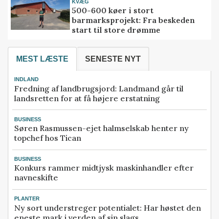
KVÆG
500-600 køer i stort
barmarksprojekt: Fra beskeden
start til store drømme
MEST LÆSTE
SENESTE NYT
INDLAND
Fredning af landbrugsjord: Landmand går til
landsretten for at få højere erstatning
BUSINESS
Søren Rasmussen-ejet halmselskab henter ny
topchef hos Tican
BUSINESS
Konkurs rammer midtjysk maskinhandler efter
navneskifte
PLANTER
Ny sort understreger potentialet: Har høstet den
eneste mark i verden af sin slags