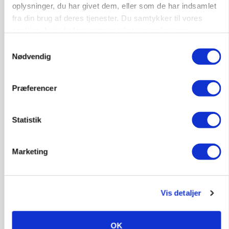
Ny griseprognose kan give anledning til et nyt
oplysninger, du har givet dem, eller som de har indsamlet
budgettjek
fra din brug af deres tjenester. Du samtykker til vores
cookies, hvis du fortsætter med at anvende vores
Annonce
hjemmeside.
Samtykkevalg
Nødvendig
MASKINER
Valtra-fabrik runder 1.000 trinløse
transmissioner
Præferencer
Annonce
Loading...
Statistik
Marketing
Jobs
i samarbejde med
Vis detaljer
81
ledige stillinger
Opret agent
Se alle jobs
OK