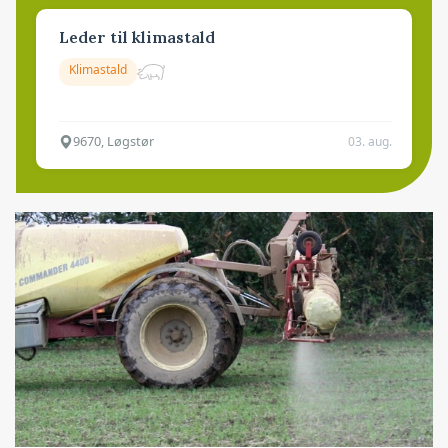
Leder til klimastald
Klimastald
9670, Løgstør
03. aug.