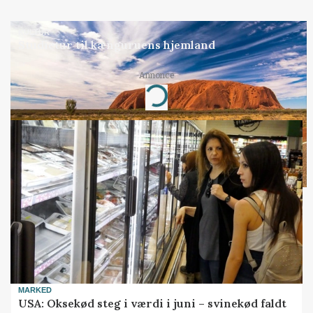
KULTUR
Studietur til kænguruens hjemland
Annonce
Loading...
MARKED
USA: Oksekød steg i værdi i juni – svinekød faldt