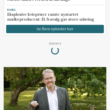
KVÆG
Eksplosive kviepriser ramte nystartet
mælkeproducent: Ét fravalg gav store udsving
Se flere nyheder her
Annonce
Loading...