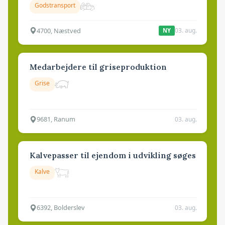
Godstransport
4700, Næstved
03. aug.
NY
Medarbejdere til griseproduktion
Grise
9681, Ranum
03. aug.
Kalvepasser til ejendom i udvikling søges
Kalve
6392, Bolderslev
03. aug.