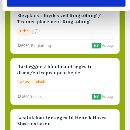
Elevplads tilbydes ved Ringkøbing /
Trainee placement Ringkøbing
Grise
6950, Ringkøbing
06. aug.
NY
Rørlægger / håndmand søges til
dræn/entreprenørarbejde.
Anlæg
Kloak
4690, Haslev
06. aug.
NY
Lastbilchauffør søges til Henrik Haves
Maskinstation