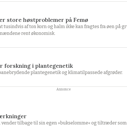
er store høstproblemer på Femø
tusindvis af ton korn og halm ikke kan fragtes fra øen på g
andmændene rent økonomisk.
or forskning i plantegenetik
banebrydende plantegenetik og klimatilpassede afgrøder.
Annonce
tærkninger
 vender tilbage til sin egen »bukselomme« og tiltræder so