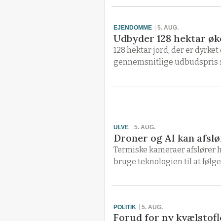
EJENDOMME
5. AUG.
Udbyder 128 hektar økoj
128 hektar jord, der er dyrke
gennemsnitlige udbudspris sv
ULVE
5. AUG.
Droner og AI kan afsl
Termiske kameraer afslører h
bruge teknologien til at følge
POLITIK
5. AUG.
Forud for ny kvælstoflo