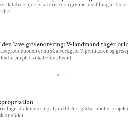
ars-databasen, der skal drive den grønne omstilling af dansk
rdigt.
den lave grisenotering: V-landmand tager orlov
riseproduktionen er nu så alvorlig for V-politikeren og gri
lov fra sin plads i Aabenraa Byråd.
Annonce
spropriation
frivillige aftaler om salg af jord til Energiø Bornholm-projek
Skatterådet.