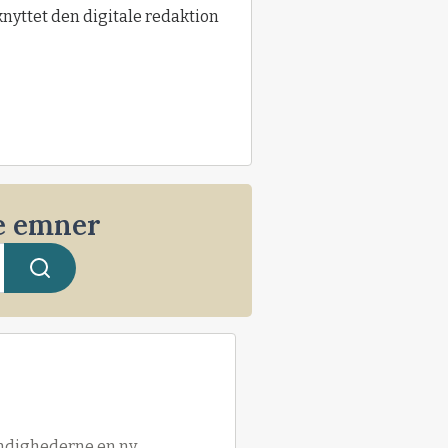
knyttet den digitale redaktion
le emner
yndighederne en ny