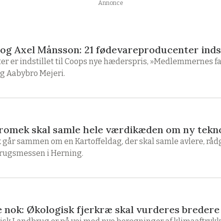
Annonce
og Axel Månsson: 21 fødevareproducenter indsti
r er indstillet til Coops nye hæderspris, »Medlemmernes fa
g Aabybro Mejeri.
romek skal samle hele værdikæden om ny tekn
 går sammen om en Kartoffeldag, der skal samle avlere, rå
rugsmessen i Herning.
 nok: Økologisk fjerkræ skal vurderes bredere