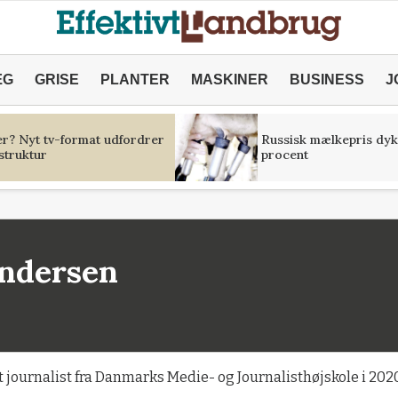
ÆG
GRISE
PLANTER
MASKINER
BUSINESS
J
er? Nyt tv-format udfordrer
Russisk mælkepris dyk
struktur
procent
Andersen
ournalist fra Danmarks Medie- og Journalisthøjskole i 2020