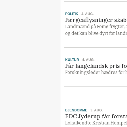
POLITIK
4. AUG.
Færgeaflysninger skab
Landmænd på Femø frygter, at 
og det kan blive dyrt for l
KULTUR
4. AUG.
Får langelandsk pris f
Forskningsleder hædres for 
EJENDOMME
3. AUG.
EDC Jyderup får fors
Lokalkendte Kristian Hempel