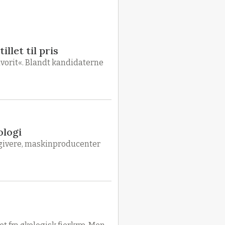
llet til pris
vorit«. Blandt kandidaterne
ologi
dgivere, maskinproducenter