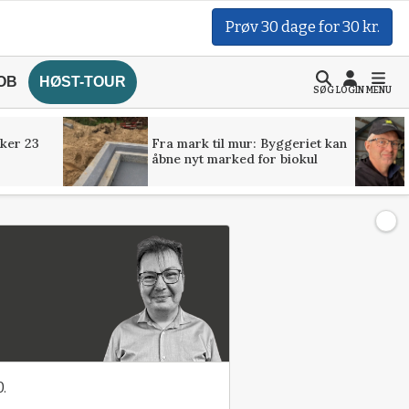
Prøv 30 dage for 30 kr.
OB
HØST-TOUR
SØG
LOGIN
MENU
ker 23
Fra mark til mur: Byggeriet kan
åbne nyt marked for biokul
.