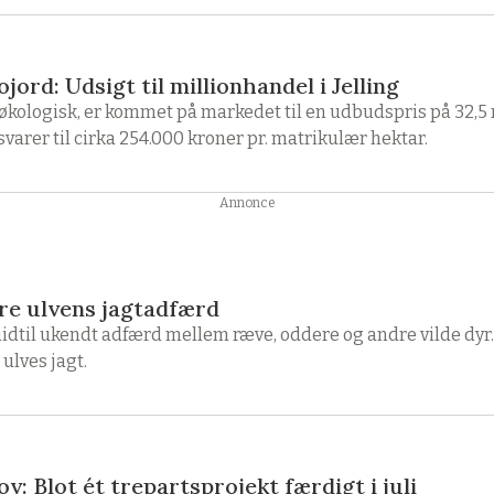
ord: Udsigt til millionhandel i Jelling
t økologisk, er kommet på markedet til en udbudspris på 32,5 
arer til cirka 254.000 kroner pr. matrikulær hektar.
Annonce
øre ulvens jagtadfærd
idtil ukendt adfærd mellem ræve, oddere og andre vilde dyr.
 ulves jagt.
v: Blot ét trepartsprojekt færdigt i juli