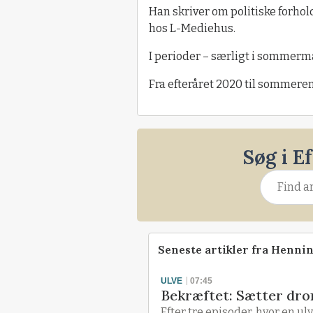
Han skriver om politiske forhol
hos L-Mediehus.
I perioder – særligt i sommerm
Fra efteråret 2020 til sommer
Søg i E
Seneste artikler fra Henni
ULVE
07:45
Bekræftet: Sætter dro
Efter tre episoder, hvor en 