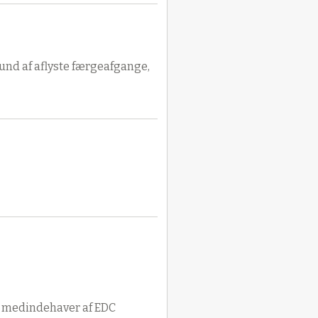
rund af aflyste færgeafgange,
m medindehaver af EDC