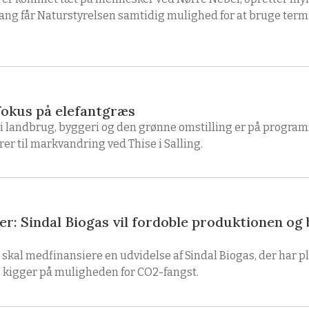
ang får Naturstyrelsen samtidig mulighed for at bruge termis
okus på elefantgræs
i landbrug, byggeri og den grønne omstilling er på progra
er til markvandring ved Thise i Salling.
oner: Sindal Biogas vil fordoble produktionen o
r skal medfinansiere en udvidelse af Sindal Biogas, der har p
 kigger på muligheden for CO2-fangst.