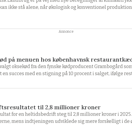
isk Landbrug er på vej med nye beregninger af klimaaftrykke
kan ikke stå alene, når økologisk og konventionel produkti
Annonce
ød på menuen hos københavnsk restaurantkæ
algt oksekød fra den fynske kødproducent Grambogård som l
 en succes med en stigning på 10 procent i salget, ifølge r
tsresultatet til 2,8 millioner kroner
ltat for en heltidsbedrift steg til 2,8 millioner kroner i 20
rne, mens indtjeningen udviklede sig mere forskelligt i de ø