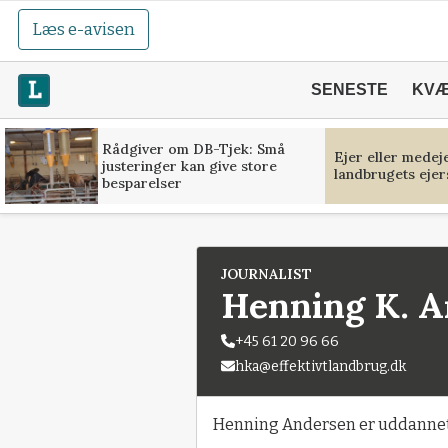
Læs e-avisen
SENESTE
KV
Rådgiver om DB-Tjek: Små
Ejer eller medej
justeringer kan give store
landbrugets ejer
besparelser
JOURNALIST
Henning K. 
+45 61 20 96 66
hka@effektivtlandbrug.dk
Henning Andersen er uddannet j