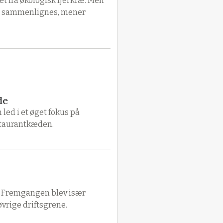
t fra økologisk fjerkræ. Men
on sammenlignes, mener
de
ed i et øget fokus på
estaurantkæden.
25. Fremgangen blev især
vrige driftsgrene.