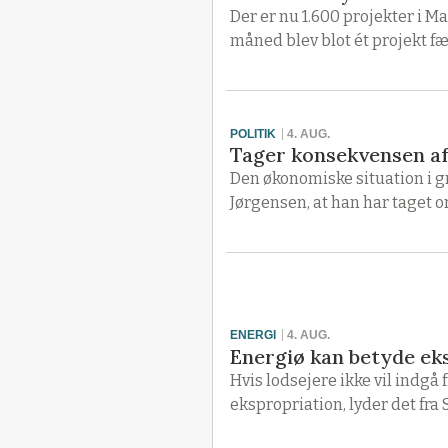
Der er nu 1.600 projekter i M
måned blev blot ét projekt fæ
POLITIK
4. AUG.
Tager konsekvensen af 
Den økonomiske situation i g
Jørgensen, at han har taget or
ENERGI
4. AUG.
Energiø kan betyde ek
Hvis lodsejere ikke vil indgå 
ekspropriation, lyder det fra 