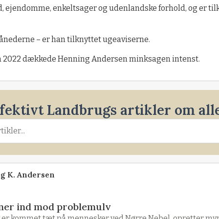
d, ejendomme, enkeltsager og udenlandske forhold, og er til
ånederne – er han tilknyttet ugeaviserne.
en 2022 dækkede Henning Andersen minksagen intenst.
ffektivt Landbrugs artikler om al
ng K. Andersen
ner ind mod problemulv
ulv er kommet tæt på mennesker ved Nørre Nebel, opretter m