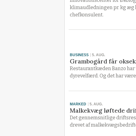
Innovationscenter for Økolog
klimaudledningen pr. kg æg 
chefkonsulent.
BUSINESS
5. AUG.
Grambogård får oksek
Restaurantkæden Banzo har v
dyrevelfærd. Og det har været
MARKED
5. AUG.
Malkekvæg løftede drif
Det gennemsnitlige driftsresu
drevet af malkekvægsbedrifte