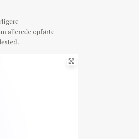
ligere
m allerede opførte
lested.