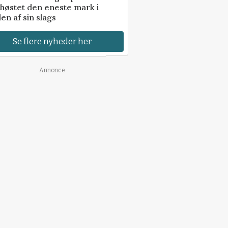
høstet den eneste mark i
en af sin slags
Se flere nyheder her
Annonce