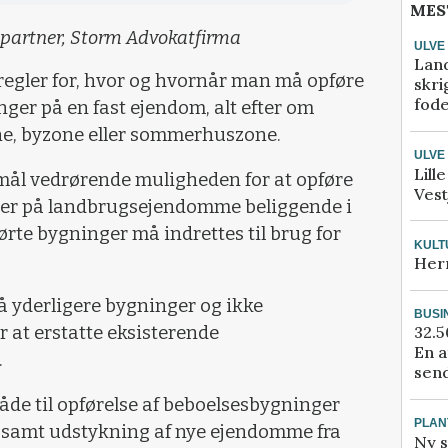
MES
 partner, Storm Advokatfirma
ULVE
Lan
 regler for, hvor og hvornår man må opføre
skri
fod
nger på en fast ejendom, alt efter om
ne, byzone eller sommerhuszone.
ULVE
Lill
ål vedrørende muligheden for at opføre
Vest
ger på landbrugsejendomme beliggende i
ørte bygninger må indrettes til brug for
KULT
Her
 yderligere bygninger og ikke
BUSI
 at erstatte eksisterende
32.5
En a
.
send
åde til opførelse af beboelsesbygninger
PLAN
 samt udstykning af nye ejendomme fra
Ny s