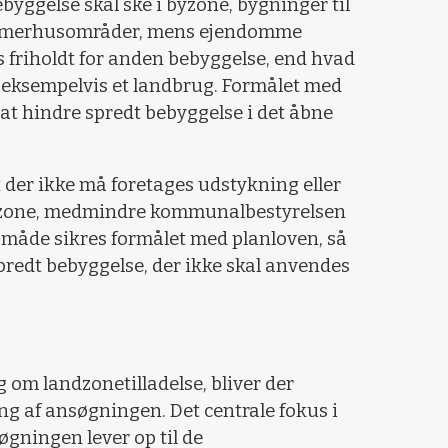
byggelse skal ske i byzone, bygninger til
sommerhusområder, mens ejendomme
 friholdt for anden bebyggelse, end hvad
ve eksempelvis et landbrug. Formålet med
t hindre spredt bebyggelse i det åbne
t der ikke må foretages udstykning eller
ndzone, medmindre kommunalbestyrelsen
den måde sikres formålet med planloven, så
spredt bebyggelse, der ikke skal anvendes
om landzonetilladelse, bliver der
ng af ansøgningen. Det centrale fokus i
øgningen lever op til de