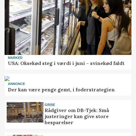
MARKED
USA: Oksekød steg i værdi i juni – svinekød faldt
ANNONCE
Der kan være penge gemt, i foderstrategien
GRISE
Rådgiver om DB-Tjek: Små
justeringer kan give store
besparelser