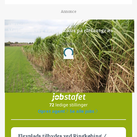
Annonce
ARRANGEMENT
Markvandring sætter fokus på elefantgræs
Loading...
Annonce
Jobs
i samarbejde med
72
ledige stillinger
Opret agent
Se alle jobs
Elevplads tilbydes ved Ringkøbing /