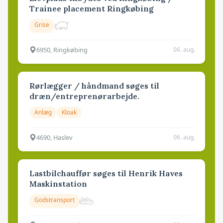
Trainee placement Ringkøbing
Grise
6950, Ringkøbing
06. aug.
Rørlægger / håndmand søges til
dræn/entreprenørarbejde.
Anlæg
Kloak
4690, Haslev
06. aug.
Lastbilchauffør søges til Henrik Haves
Maskinstation
Godstransport