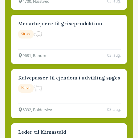
4700, Næstved
03. aug.
Medarbejdere til griseproduktion
Grise
9681, Ranum
03. aug.
Kalvepasser til ejendom i udvikling søges
Kalve
6392, Bolderslev
03. aug.
Leder til klimastald