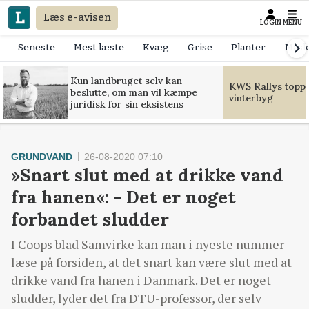
Læs e-avisen
LOGIN
MENU
Seneste
Mest læste
Kvæg
Grise
Planter
Mask
Kun landbruget selv kan
KWS Rallys toppe
beslutte, om man vil kæmpe
vinterbyg
juridisk for sin eksistens
GRUNDVAND
26-08-2020 07:10
»Snart slut med at drikke vand
fra hanen«: - Det er noget
forbandet sludder
I Coops blad Samvirke kan man i nyeste nummer
læse på forsiden, at det snart kan være slut med at
drikke vand fra hanen i Danmark. Det er noget
sludder, lyder det fra DTU-professor, der selv