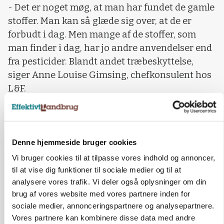
- Det er noget møg, at man har fundet de gamle
stoffer. Man kan så glæde sig over, at de er
forbudt i dag. Men mange af de stoffer, som
man finder i dag, har jo andre anvendelser end
fra pesticider. Blandt andet træbeskyttelse,
siger Anne Louise Gimsing, chefkonsulent hos
L&F.
Om glyfosat i grundvandet som også bringes
på banen, lyder det:
Denne hjemmeside bruger cookies
- Nej, det er vi overhovedet ikke bekymret for.
Af en eller anden besynderlig grund, så var der i
Vi bruger cookies til at tilpasse vores indhold og annoncer,
2009 pludselig ni fund over grænseværdien.
til at vise dig funktioner til sociale medier og til at
analysere vores trafik. Vi deler også oplysninger om din
- Men kurven faldt jo tilbage igen, siger
brug af vores website med vores partnere inden for
chefkonsulenten.
sociale medier, annonceringspartnere og analysepartnere.
Vores partnere kan kombinere disse data med andre