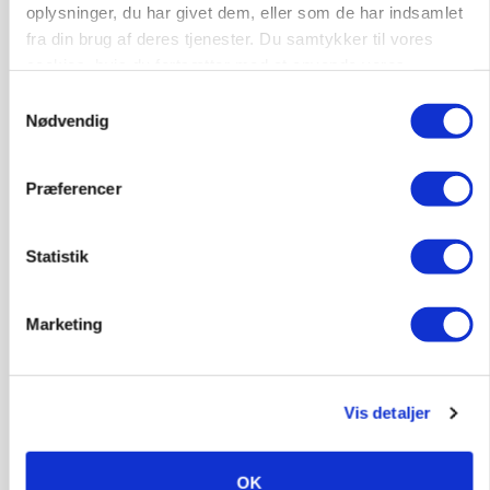
lasse@effektivtlandbrug.dk
oplysninger, du har givet dem, eller som de har indsamlet
telefon +45 61 22 67 35
fra din brug af deres tjenester. Du samtykker til vores
cookies, hvis du fortsætter med at anvende vores
Politik
hjemmeside.
Samtykkevalg
Nødvendig
Få aktuelle nyheder i indbakken
Præferencer
Tilmeld
Ved tilmelding af nyhedsbrevet accepterer du L-
Statistik
Mediehus A/S privatlivspolitik.
Læs den her.
Marketing
Vis detaljer
OK