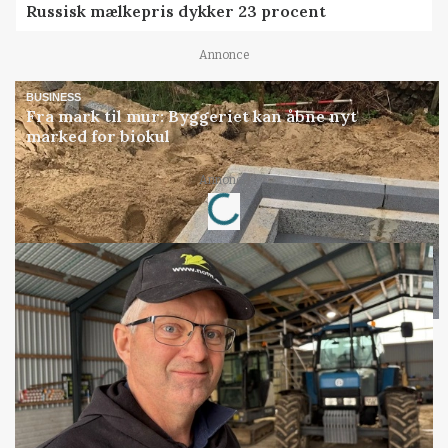
Russisk mælkepris dykker 23 procent
Annonce
BUSINESS
Fra mark til mur: Byggeriet kan åbne nyt
marked for biokul
Annonce
Loading...