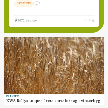
Klimastald
9670, Løgstør
03. aug.
PLANTER
KWS Rallys topper årets sortsforsøg i vinterbyg