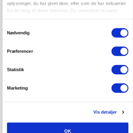
79
ledige stillinger
oplysninger, du har givet dem, eller som de har indsamlet
Opret agent
Se alle jobs
fra din brug af deres tjenester. Du samtykker til vores
cookies, hvis du fortsætter med at anvende vores
hjemmeside.
Samtykkevalg
Nødvendig
Lastbilchauffør søges til Henrik Haves
Maskinstation
Godstransport
Præferencer
4700, Næstved
03. aug.
NY
Statistik
Medarbejdere til griseproduktion
Marketing
Grise
Vis detaljer
9681, Ranum
03. aug.
OK