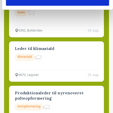
Kalvepasser til ejendom i udvikling søges
Kalve
6392, Bolderslev
03. aug.
Leder til klimastald
Klimastald
9670, Løgstør
03. aug.
Produktionsleder til nyrenoveret
polteopformering
Avl/opformering