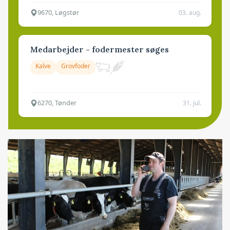
9670, Løgstør
03. aug.
Medarbejder - fodermester søges
Kalve
Grovfoder
6270, Tønder
31. jul.