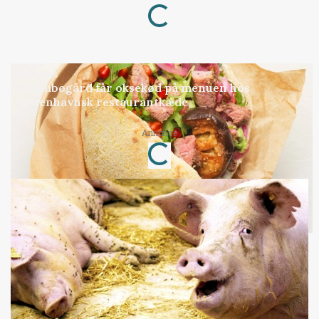
BUSINESS
Grambogård får oksekød på menuen hos
københavnsk restaurantkæde
Loading...
Annonce