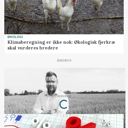
ØKOLOGI
Klimaberegning er ikke nok: Økologisk fjerkræ
skal vurderes bredere
Annonce
LEDER
Befriende, at topredaktør erkender, hun er
blevet klogere. Det kunne vi alle lære af
Loading...
Annonce