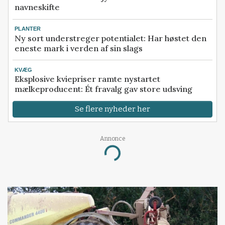
navneskifte
PLANTER
Ny sort understreger potentialet: Har høstet den
eneste mark i verden af sin slags
KVÆG
Eksplosive kviepriser ramte nystartet
mælkeproducent: Ét fravalg gav store udsving
Se flere nyheder her
Annonce
Loading...