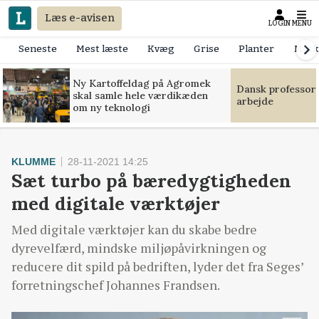
Læs e-avisen
LOGIN
MENU
Seneste
Mest læste
Kvæg
Grise
Planter
Mask
Ny Kartoffeldag på Agromek
Dansk professor
skal samle hele værdikæden
arbejde
om ny teknologi
KLUMME
28-11-2021 14:25
Sæt turbo på bæredygtigheden
med digitale værktøjer
Med digitale værktøjer kan du skabe bedre
dyrevelfærd, mindske miljøpåvirkningen og
reducere dit spild på bedriften, lyder det fra Seges’
forretningschef Johannes Frandsen.