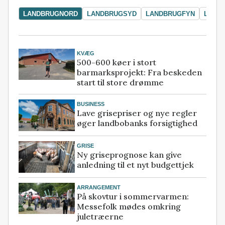
LANDBRUGNORD
LANDBRUGSYD
LANDBRUGFYN
LAND
KVÆG
500-600 køer i stort
barmarksprojekt: Fra beskeden
start til store drømme
BUSINESS
Lave grisepriser og nye regler
øger landbobanks forsigtighed
GRISE
Ny griseprognose kan give
anledning til et nyt budgettjek
ARRANGEMENT
På skovtur i sommervarmen:
Messefolk mødes omkring
juletræerne