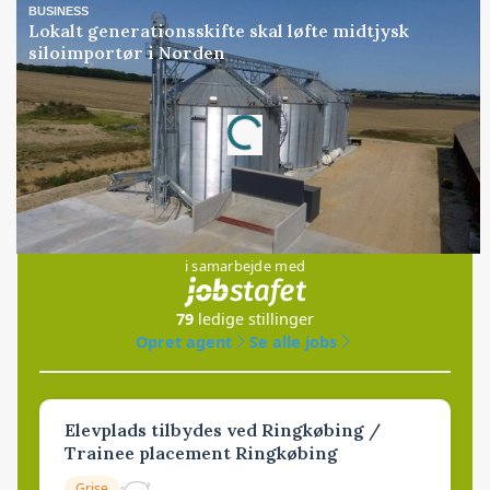
BUSINESS
Lokalt generationsskifte skal løfte midtjysk
siloimportør i Norden
Loading...
Annonce
Jobs
i samarbejde med
79
ledige stillinger
Opret agent
Se alle jobs
Elevplads tilbydes ved Ringkøbing /
Trainee placement Ringkøbing
Grise