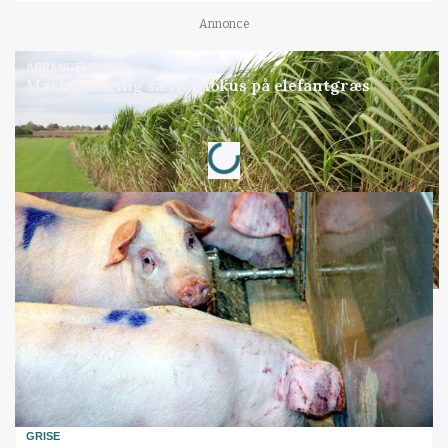
Annonce
ARRANGEMENT
Markvandring sætter fokus på elefantgræs
Annonce
Loading...
GRISE