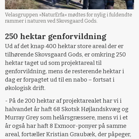
Velasgruppen »NaturErfa« mødtes for nylig i fuldendte
rammer i naturen ved Skovsgaard Gods.
250 hektar genforvildning
Ud af det knap 400 hektar store areal der er
tilhørende Skovsgaard Gods, er omkring 250
hektar taget ud som projektareal til
genforvildning, mens de resterende hektar i
dag er forpagtet ud til en nabo – fortsat i
økologisk drift.
- På de 200 hektar af projektarealet har vi i
halvandet år haft 68 Skotsk Højlandskvæg og
Murray Grey som helårsgræssere, mens vi i et
år også har haft 8 Exmoor-ponyer på samme
areal, fortæller Kristian Graubæk, der påpeger,