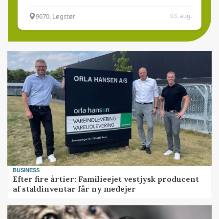
9670, Løgstør
03. aug.
BUSINESS
Efter fire årtier: Familieejet vestjysk producent
af staldinventar får ny medejer