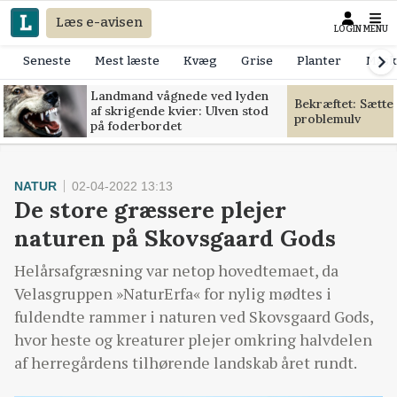
Læs e-avisen
LOGIN
MENU
Seneste
Mest læste
Kvæg
Grise
Planter
Mask
Landmand vågnede ved lyden
Bekræftet: Sætte
af skrigende kvier: Ulven stod
problemulv
på foderbordet
NATUR
02-04-2022 13:13
De store græssere plejer
naturen på Skovsgaard Gods
Helårsafgræsning var netop hovedtemaet, da
Velasgruppen »NaturErfa« for nylig mødtes i
fuldendte rammer i naturen ved Skovsgaard Gods,
hvor heste og kreaturer plejer omkring halvdelen
af herregårdens tilhørende landskab året rundt.