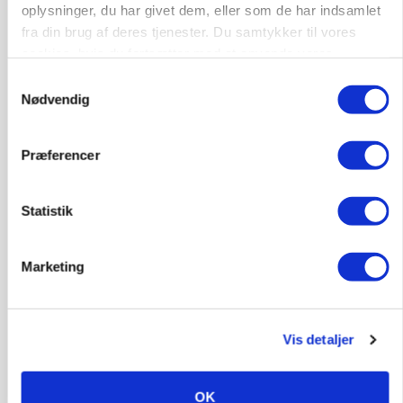
oplysninger, du har givet dem, eller som de har indsamlet
fra din brug af deres tjenester. Du samtykker til vores
Få aktuelle nyheder i indbakken
cookies, hvis du fortsætter med at anvende vores
hjemmeside.
Samtykkevalg
Tilmeld
Nødvendig
Ved tilmelding af nyhedsbrevet accepterer du L-
Præferencer
Mediehus A/S privatlivspolitik.
Læs den her.
Statistik
Marketing
Vis detaljer
OK