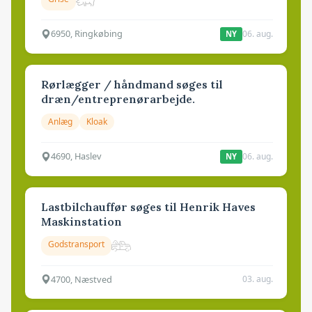
6950, Ringkøbing
06. aug.
NY
Rørlægger / håndmand søges til
dræn/entreprenørarbejde.
Anlæg
Kloak
4690, Haslev
06. aug.
NY
Lastbilchauffør søges til Henrik Haves
Maskinstation
Godstransport
4700, Næstved
03. aug.