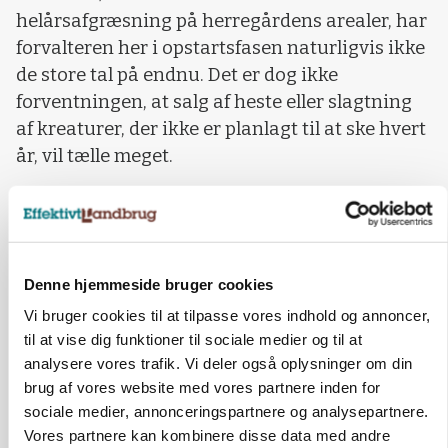
helårsafgræsning på herregårdens arealer, har
forvalteren her i opstartsfasen naturligvis ikke
de store tal på endnu. Det er dog ikke
forventningen, at salg af heste eller slagtning
af kreaturer, der ikke er planlagt til at ske hvert
år, vil tælle meget.
Ifølge Kristian Graubæk er det hensigten, at
genforvildningsprojektet skal bæres på de
støttekroner og den natur som Danmarks
Naturfredningsforening (ejerne af Skovsgaard
Denne hjemmeside bruger cookies
Gods, red.) får ind.
Vi bruger cookies til at tilpasse vores indhold og annoncer,
til at vise dig funktioner til sociale medier og til at
Herudover skal pengene komme ind ad andre
analysere vores trafik. Vi deler også oplysninger om din
veje. For eksempel via rundvisninger, guidede
brug af vores website med vores partnere inden for
turer og frivillige bidrag.
sociale medier, annonceringspartnere og analysepartnere.
Vores partnere kan kombinere disse data med andre
Natur