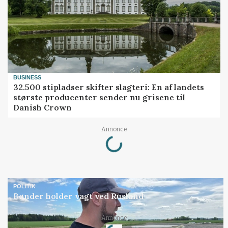
BUSINESS
32.500 stipladser skifter slagteri: En af landets
største producenter sender nu grisene til
Danish Crown
Annonce
Loading...
POLITIK
Bønder holder vagt ved Rusland
Annonce