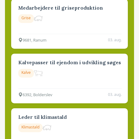
Medarbejdere til griseproduktion
Grise
9681, Ranum
03. aug.
Kalvepasser til ejendom i udvikling søges
Kalve
6392, Bolderslev
03. aug.
Leder til klimastald
Klimastald