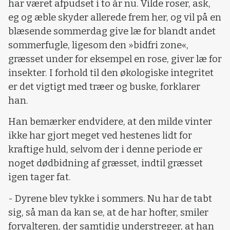
har været afpudset i to år nu. Vilde roser, ask,
eg og æble skyder allerede frem her, og vil på en
blæsende sommerdag give læ for blandt andet
sommerfugle, ligesom den »bidfri zone«,
græsset under for eksempel en rose, giver læ for
insekter. I forhold til den økologiske integritet
er det vigtigt med træer og buske, forklarer
han.
Han bemærker endvidere, at den milde vinter
ikke har gjort meget ved hestenes lidt for
kraftige huld, selvom der i denne periode er
noget dødbidning af græsset, indtil græsset
igen tager fat.
- Dyrene blev tykke i sommers. Nu har de tabt
sig, så man da kan se, at de har hofter, smiler
forvalteren, der samtidig understreger, at han