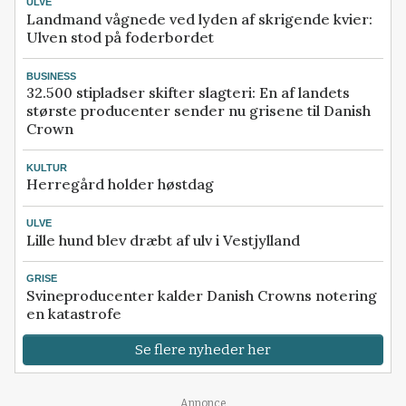
ULVE
Landmand vågnede ved lyden af skrigende kvier:
Ulven stod på foderbordet
BUSINESS
32.500 stipladser skifter slagteri: En af landets
største producenter sender nu grisene til Danish
Crown
KULTUR
Herregård holder høstdag
ULVE
Lille hund blev dræbt af ulv i Vestjylland
GRISE
Svineproducenter kalder Danish Crowns notering
en katastrofe
Se flere nyheder her
Annonce