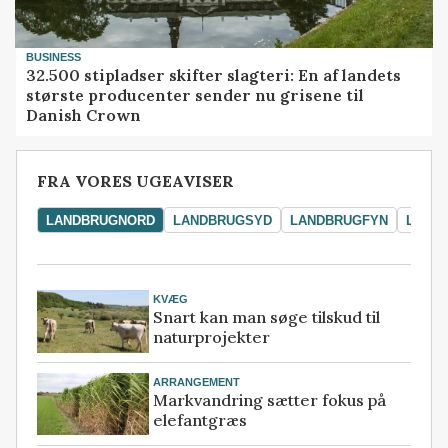
BUSINESS
32.500 stipladser skifter slagteri: En af landets
største producenter sender nu grisene til
Danish Crown
FRA VORES UGEAVISER
LANDBRUGNORD
LANDBRUGSYD
LANDBRUGFYN
LAND
KVÆG
Snart kan man søge tilskud til
naturprojekter
ARRANGEMENT
Markvandring sætter fokus på
elefantgræs