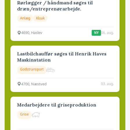
Rørlægger / håndmand søges til
dræn/entreprenørarbejde.
Anlæg
Kloak
4690, Haslev
06. aug.
NY
Lastbilchauffør søges til Henrik Haves
Maskinstation
Godstransport
4700, Næstved
03. aug.
Medarbejdere til griseproduktion
Grise