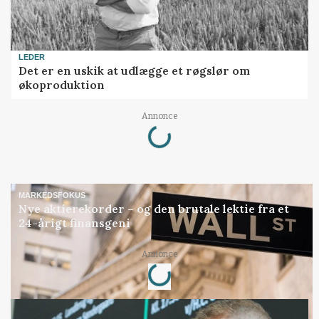
LEDER
Det er en uskik at udlægge et røgslør om
økoproduktion
Loading...
Annonce
MARKEDSFOKUS
Nye aktierekorder – og den brutale lektie fra et
24-årigt finansgeni
Loading...
Annonce