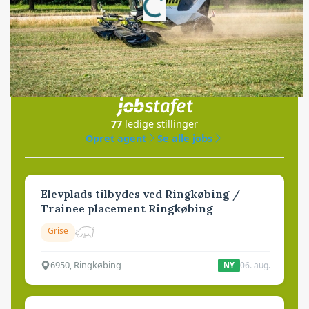
Loading...
Jobs
i samarbejde med
77
ledige stillinger
Opret agent
Se alle jobs
Elevplads tilbydes ved Ringkøbing /
Trainee placement Ringkøbing
Grise
6950, Ringkøbing
06. aug.
NY