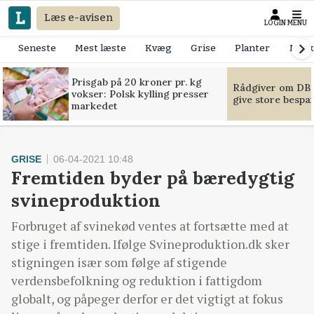
Læs e-avisen
LOGIN
MENU
Seneste
Mest læste
Kvæg
Grise
Planter
Mask
Prisgab på 20 kroner pr. kg
Rådgiver om DB-
vokser: Polsk kylling presser
give store bespa
markedet
GRISE
06-04-2021 10:48
Fremtiden byder på bæredygtig
svineproduktion
Forbruget af svinekød ventes at fortsætte med at
stige i fremtiden. Ifølge Svineproduktion.dk sker
stigningen især som følge af stigende
verdensbefolkning og reduktion i fattigdom
globalt, og påpeger derfor er det vigtigt at fokus