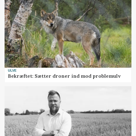
ULVE
Bekræftet: Sætter droner ind mod problemulv