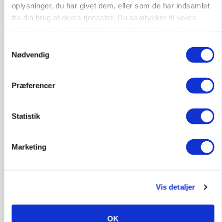
oplysninger, du har givet dem, eller som de har indsamlet
HØST-TOUR
fra din brug af deres tjenester. Du samtykker til vores
cookies, hvis du fortsætter med at anvende vores
hjemmeside.
Samtykkevalg
Nødvendig
Præferencer
Statistik
PLANTER
18 montører står klar i høsten: Sådan holder PN
Maskiner landmænd i gang
Marketing
Vis detaljer
OK