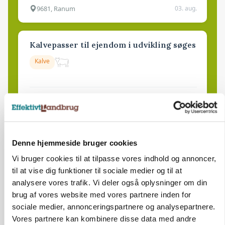
9681, Ranum
03. aug.
Kalvepasser til ejendom i udvikling søges
Kalve
6392, Bolderslev
03. aug.
Leder til klimastald
Denne hjemmeside bruger cookies
Klimastald
Vi bruger cookies til at tilpasse vores indhold og annoncer,
til at vise dig funktioner til sociale medier og til at
analysere vores trafik. Vi deler også oplysninger om din
9670, Løgstør
03. aug.
brug af vores website med vores partnere inden for
sociale medier, annonceringspartnere og analysepartnere.
Vores partnere kan kombinere disse data med andre