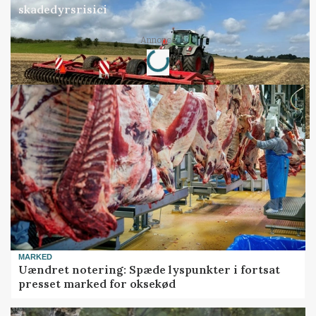
skadedyrsrisici
Loading...
Annonce
MARKED
Uændret notering: Spæde lyspunkter i fortsat
presset marked for oksekød