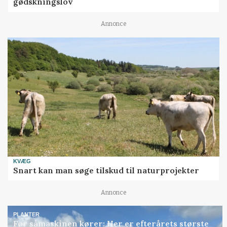
gødskningslov
Annonce
KVÆG
Snart kan man søge tilskud til naturprojekter
Annonce
PLANTER
Før såmaskinen kører: Her er efterårets største