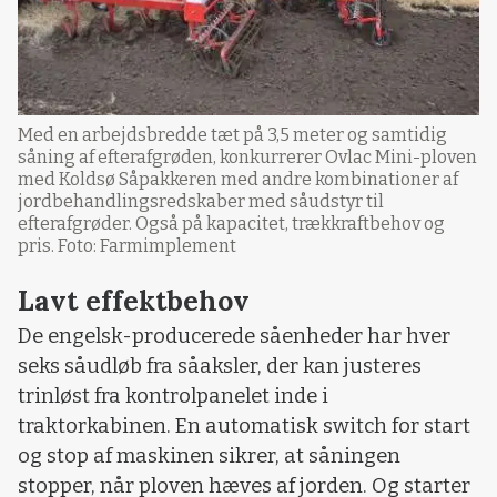
Med en arbejdsbredde tæt på 3,5 meter og samtidig
såning af efterafgrøden, konkurrerer Ovlac Mini-ploven
med Koldsø Såpakkeren med andre kombinationer af
jordbehandlingsredskaber med såudstyr til
efterafgrøder. Også på kapacitet, trækkraftbehov og
pris. Foto: Farmimplement
Lavt effektbehov
De engelsk-producerede såenheder har hver
seks såudløb fra såaksler, der kan justeres
trinløst fra kontrolpanelet inde i
traktorkabinen. En automatisk switch for start
og stop af maskinen sikrer, at såningen
stopper, når ploven hæves af jorden. Og starter