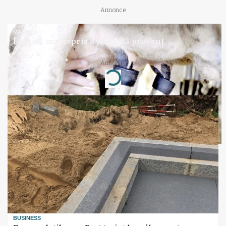
Annonce
MARKED
Russisk mælkepris dykker 23 procent
Annonce
Loading...
BUSINESS