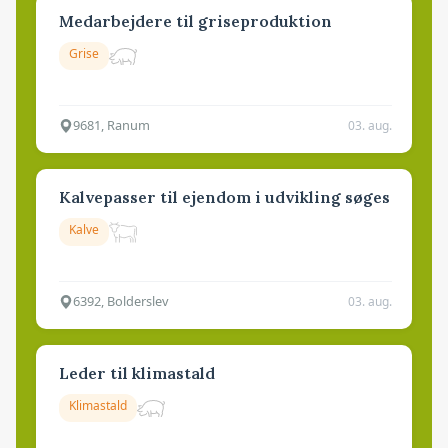
Medarbejdere til griseproduktion
Grise
9681, Ranum
03. aug.
Kalvepasser til ejendom i udvikling søges
Kalve
6392, Bolderslev
03. aug.
Leder til klimastald
Klimastald