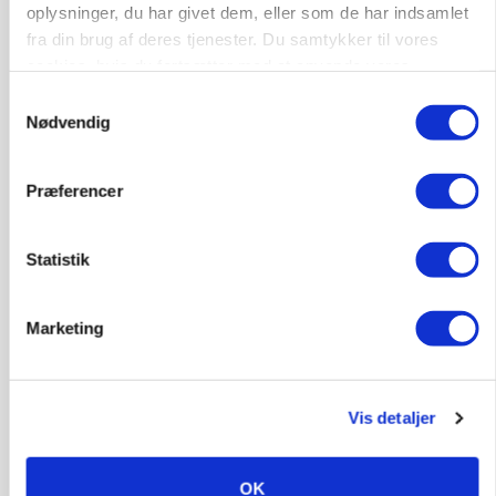
oplysninger, du har givet dem, eller som de har indsamlet
store besparelser
fra din brug af deres tjenester. Du samtykker til vores
cookies, hvis du fortsætter med at anvende vores
Annonce
hjemmeside.
Samtykkevalg
Nødvendig
Præferencer
Statistik
Marketing
BUSINESS
Grambogård får oksekød på menuen hos
københavnsk restaurantkæde
Vis detaljer
Annonce
OK