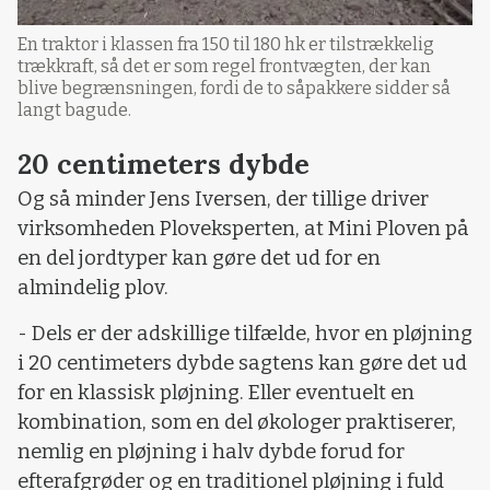
En traktor i klassen fra 150 til 180 hk er tilstrækkelig
trækkraft, så det er som regel frontvægten, der kan
blive begrænsningen, fordi de to såpakkere sidder så
langt bagude.
20 centimeters dybde
Og så minder Jens Iversen, der tillige driver
virksomheden Ploveksperten, at Mini Ploven på
en del jordtyper kan gøre det ud for en
almindelig plov.
- Dels er der adskillige tilfælde, hvor en pløjning
i 20 centimeters dybde sagtens kan gøre det ud
for en klassisk pløjning. Eller eventuelt en
kombination, som en del økologer praktiserer,
nemlig en pløjning i halv dybde forud for
efterafgrøder og en traditionel pløjning i fuld