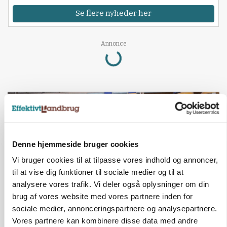
Se flere nyheder her
Loading...
Annonce
Denne hjemmeside bruger cookies
Vi bruger cookies til at tilpasse vores indhold og annoncer,
til at vise dig funktioner til sociale medier og til at
analysere vores trafik. Vi deler også oplysninger om din
brug af vores website med vores partnere inden for
sociale medier, annonceringspartnere og analysepartnere.
GRISE
Vores partnere kan kombinere disse data med andre
Rådgiver om DB-Tjek: Små justeringer kan give