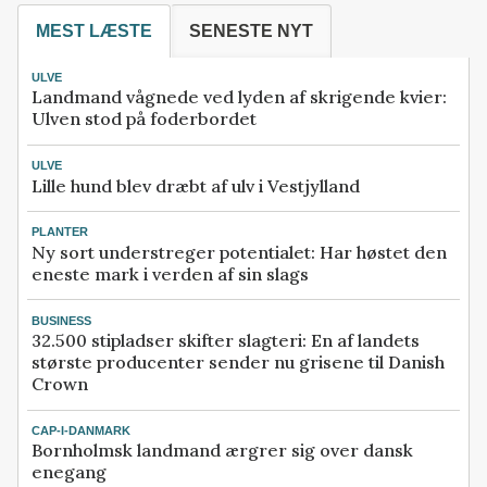
MEST LÆSTE
SENESTE NYT
ULVE
Landmand vågnede ved lyden af skrigende kvier:
Ulven stod på foderbordet
ULVE
Lille hund blev dræbt af ulv i Vestjylland
PLANTER
Ny sort understreger potentialet: Har høstet den
eneste mark i verden af sin slags
BUSINESS
32.500 stipladser skifter slagteri: En af landets
største producenter sender nu grisene til Danish
Crown
CAP-I-DANMARK
Bornholmsk landmand ærgrer sig over dansk
enegang