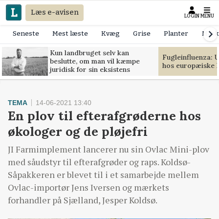
Læs e-avisen
LOGIN
MENU
Seneste
Mest læste
Kvæg
Grise
Planter
Mask
Kun landbruget selv kan
Fugleinfluenza: 
beslutte, om man vil kæmpe
hos europæiske 
juridisk for sin eksistens
TEMA
14-06-2021 13:40
En plov til efterafgrøderne hos
økologer og de pløjefri
JI Farmimplement lancerer nu sin Ovlac Mini-plov
med såudstyr til efterafgrøder og raps. Koldsø-
Såpakkeren er blevet til i et samarbejde mellem
Ovlac-importør Jens Iversen og mærkets
forhandler på Sjælland, Jesper Koldsø.