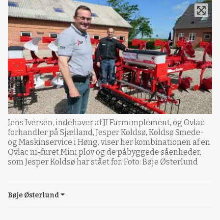
Jens Iversen, indehaver af JI Farmimplement, og Ovlac-
forhandler på Sjælland, Jesper Koldsø, Koldsø Smede-
og Maskinservice i Høng, viser her kombinationen af en
Ovlac ni-furet Mini plov og de påbyggede såenheder,
som Jesper Koldsø har stået for. Foto: Bøje Østerlund
Bøje Østerlund