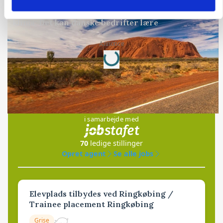
KULTUR
Australske landmænd tackler vandmangel og
klima: Det kan danske bedrifter lære
Loading...
Annonce
Jobs
i samarbejde med
70
ledige stillinger
Opret agent
Se alle jobs
Elevplads tilbydes ved Ringkøbing /
Trainee placement Ringkøbing
Grise