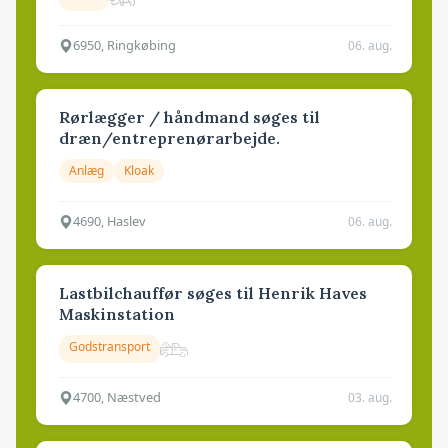
6950, Ringkøbing
06. aug.
Rørlægger / håndmand søges til
dræn/entreprenørarbejde.
Anlæg
Kloak
4690, Haslev
06. aug.
Lastbilchauffør søges til Henrik Haves
Maskinstation
Godstransport
4700, Næstved
03. aug.