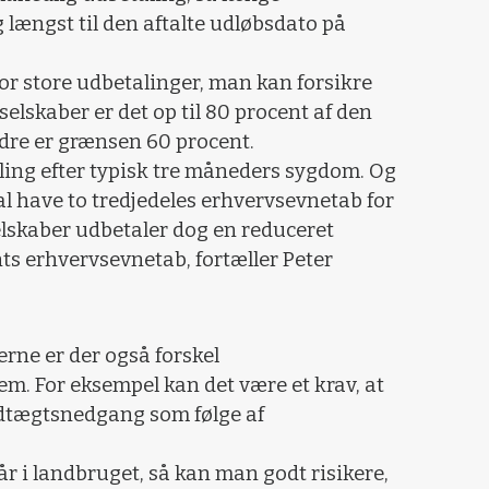
 længst til den aftalte udløbsdato på
or store udbetalinger, man kan forsikre
selskaber er det op til 80 procent af den
dre er grænsen 60 procent.
ling efter typisk tre måneders sygdom. Og
al have to tredjedeles erhvervsevnetab for
selskaber udbetaler dog en reduceret
nts erhvervsevnetab, fortæller Peter
rne er der også forskel
em. For eksempel kan det være et krav, at
dtægtsnedgang som følge af
år i landbruget, så kan man godt risikere,