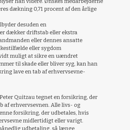
plyser han videre. Ønskes medarbejderne
eres dækning 0,71 procent af den årlige
ilbyder desuden en
er dækker driftstab eller ekstra
 landmanden eller dennes ansatte
kestilfælde eller sygdom
idt muligt at sikre en uændret
mer til skade eller bliver syg, kan han
kring lave en tab af erhvervsevne-
eter Quitzau tegnet en forsikring, der
 af erhvervsevnen. Alle livs- og
enne forsikring, der udbetales, hvis
vsevne midlertidigt eller varigt.
 månedlig udbetaling, så længe