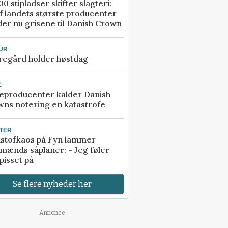
00 stipladser skifter slagteri:
f landets største producenter
er nu grisene til Danish Crown
UR
regård holder høstdag
E
eproducenter kalder Danish
ns notering en katastrofe
TER
stofkaos på Fyn lammer
mænds såplaner: - Jeg føler
pisset på
Se flere nyheder her
Annonce