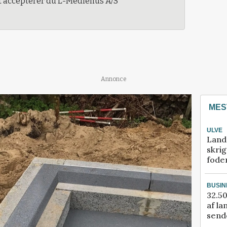
t accepterer du L-Mediehus A/S
Annonce
MES
ULVE
Land
skrig
fode
BUSIN
32.50
af la
sende