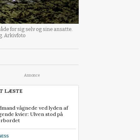
 for sig selv og sine ansatte.
g. Arkivfoto
Annonce
T LÆSTE
dmand vågnede ved lyden af
gende kvier: Ulven stod på
erbordet
NESS