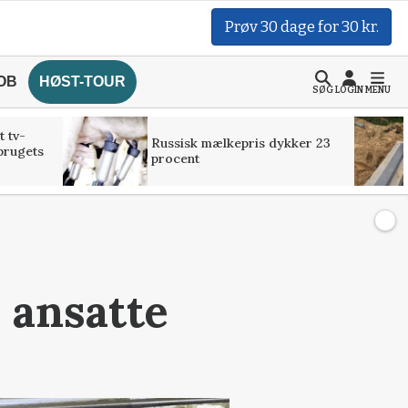
Prøv 30 dage for 30 kr.
OB
HØST-TOUR
SØG
LOGIN
MENU
t tv-
Russisk mælkepris dykker 23
brugets
procent
 ansatte