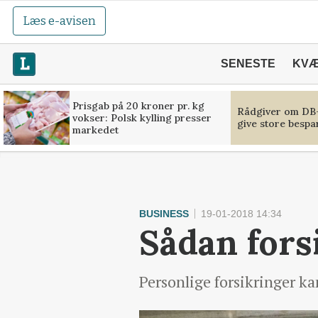
Læs e-avisen
SENESTE
KV
Prisgab på 20 kroner pr. kg
Rådgiver om DB-
vokser: Polsk kylling presser
give store bespa
markedet
BUSINESS
19-01-2018 14:34
Sådan fors
Personlige forsikringer ka