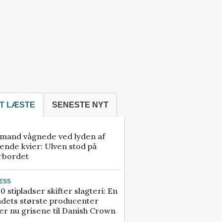
T LÆSTE
SENESTE NYT
mand vågnede ved lyden af
ende kvier: Ulven stod på
rbordet
ESS
0 stipladser skifter slagteri: En
ndets største producenter
r nu grisene til Danish Crown