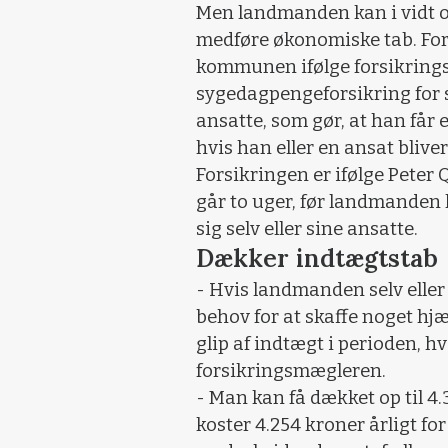
Men landmanden kan i vidt om
medføre økonomiske tab. Fo
kommunen ifølge forsikrings
sygedagpengeforsikring for s
ansatte, som gør, at han får
hvis han eller en ansat bliver
Forsikringen er ifølge Peter Q
går to uger, før landmanden k
sig selv eller sine ansatte.
Dækker indtægtstab
- Hvis landmanden selv eller 
behov for at skaffe noget hjæl
glip af indtægt i perioden, h
forsikringsmægleren.
- Man kan få dækket op til 4.3
koster 4.254 kroner årligt f