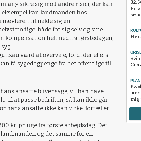
32.5
fang sikre sig mod andre risici, der kan
En a
r eksempel kan landmanden hos
send
mægleren tilmelde sig en
elvstændige, både for sig selv og sine
KULT
Her
 en kompensation helt ned fra førstedagen,
 syg.
GRIS
uitzau værd at overveje, fordi der ellers
Svin
an få sygedagpenge fra det offentlige til
Crow
PLAN
Kvæl
hans ansatte bliver syge, vil han have
land
mig 
p til at passe bedriften, så han ikke går
vor hans ansatte ikke kan virke, fortæller
00 kr. pr. uge fra første arbejdsdag. Det
or landmanden og det samme for en