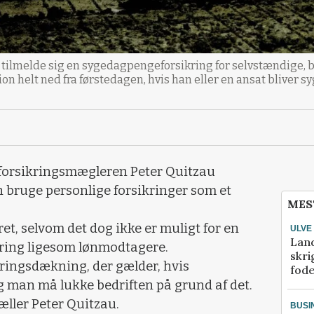
elde sig en sygedagpengeforsikring for selvstændige, både
 helt ned fra førstedagen, hvis han eller en ansat bliver sy
 forsikringsmægleren Peter Quitzau
 bruge personlige forsikringer som et
MES
ret, selvom det dog ikke er muligt for en
ULVE
Lan
ring ligesom lønmodtagere.
skri
kringsdækning, der gælder, hvis
fod
g man må lukke bedriften på grund af det.
tæller Peter Quitzau.
BUSI