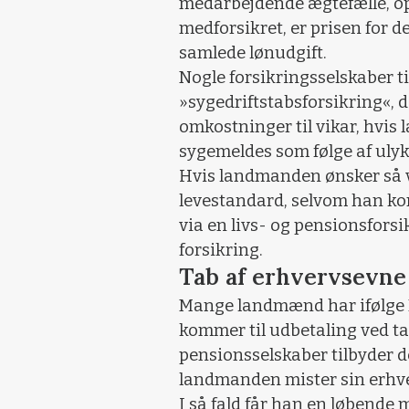
medarbejdende ægtefælle, o
medforsikret, er prisen for d
samlede lønudgift.
Nogle forsikringsselskaber t
»sygedriftstabsforsikring«, d
omkostninger til vikar, hvis
sygemeldes som følge af ulyk
Hvis landmanden ønsker så v
levestandard, selvom han kom
via en livs- og pensionsforsi
forsikring.
Tab af erhvervsevne
Mange landmænd har ifølge P
kommer til udbetaling ved tab
pensionsselskaber tilbyder d
landmanden mister sin erhver
I så fald får han en løbende