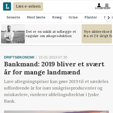
Læs e-avisen
LOGIN
MENU
Seneste
Mest læste
Kvæg
Grise
Planter
Mask
Det er en uskik at udlægge et
Nye aktierekorde
røgslør om økoproduktion
fra et 24-årigt f
DRIFTSØKONOMI
22-01-2019 07:30
Bankmand: 2019 bliver et svært
år for mange landmænd
Lave afregningspriser kan gøre 2019 til et særdeles
udfordrende år for især smågriseproducenter og
minkavlere, vurderer afdelingsdirektør i Jyske
Bank.