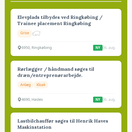
Elevplads tilbydes ved Ringkøbing /
Trainee placement Ringkøbing
Grise
6950, Ringkøbing
06. aug.
NY
Rørlægger / håndmand søges til
dræn/entreprenørarbejde.
Anlæg
Kloak
4690, Haslev
06. aug.
NY
Lastbilchauffør søges til Henrik Haves
Maskinstation