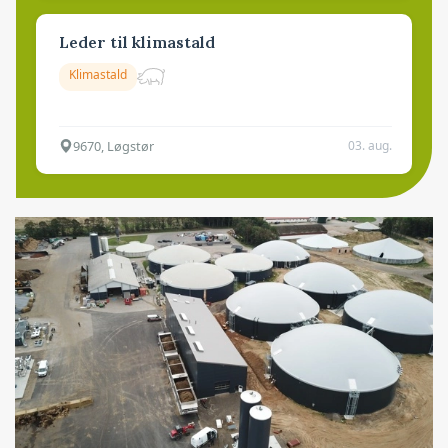
Leder til klimastald
Klimastald
9670, Løgstør
03. aug.