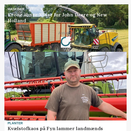
MASKINER
Krone åbner XDisc for John Deere og New
Holland
Annonce
Loading...
PLANTER
Kvælstofkaos på Fyn lammer landmænds