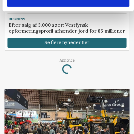
500-600 køer i stort barmarksprojekt: Fra
beskeden start til store drømme
BUSINESS
Efter salg af 3.000 søer: Vestfynsk
opformeringsprofil afhænder jord for 85 millioner
Se flere nyheder her
Loading...
Annonce