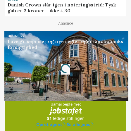
Danish Crown slår igen i noteringsstrid: Tysk
gab er 3 kroner – ikke 4,30
Annonce
BUSINESS
Lave grisepriser og nye regler øger landbobanks
forsigtighed
Loading...
Annonce
Jobs
i samarbejde med
81
ledige stillinger
Opret agent
Se alle jobs