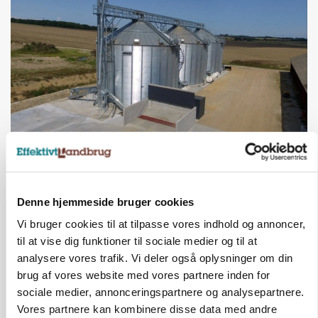
BUSINESS
Lokalt generationsskifte skal løfte midtjysk
siloimportør i Norden
Denne hjemmeside bruger cookies
ANNONCE
Vi bruger cookies til at tilpasse vores indhold og annoncer,
Der kan være penge gemt, i foderstrategien
til at vise dig funktioner til sociale medier og til at
analysere vores trafik. Vi deler også oplysninger om din
BUSINESS
brug af vores website med vores partnere inden for
Efter fire årtier: Familieejet
sociale medier, annonceringspartnere og analysepartnere.
vestjysk producent af
Vores partnere kan kombinere disse data med andre
staldinventar får ny medejer