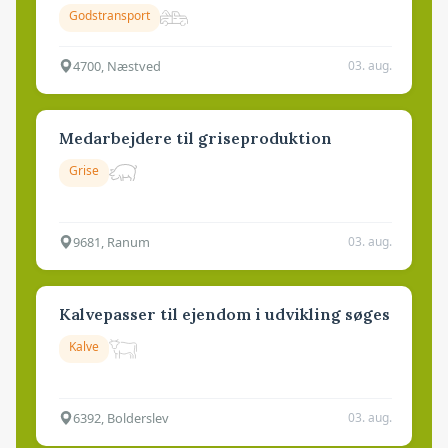
Godstransport
4700, Næstved
03. aug.
Medarbejdere til griseproduktion
Grise
9681, Ranum
03. aug.
Kalvepasser til ejendom i udvikling søges
Kalve
6392, Bolderslev
03. aug.