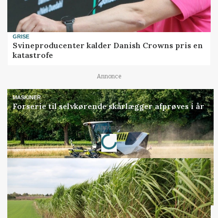
GRISE
Svineproducenter kalder Danish Crowns pris en
katastrofe
Annonce
MASKINER
Forserie til selvkørende skårlægger afprøves i år
Annonce
Loading...