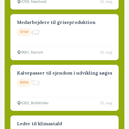
4700, Næstved
03. aug.
Medarbejdere til griseproduktion
Grise
9681, Ranum
03. aug.
Kalvepasser til ejendom i udvikling søges
Kalve
6392, Bolderslev
03. aug.
Leder til klimastald