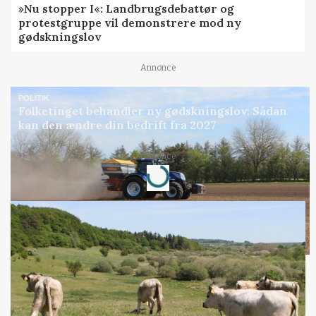
»Nu stopper I«: Landbrugsdebattør og
protestgruppe vil demonstrere mod ny
gødskningslov
Annonce
POLITIK
Folketinget behandler ny gødskningslov: Sådan
kan den ændre din bedrift fra 2027
Annonce
Loading...