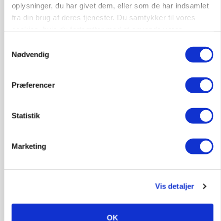
GRISE
oplysninger, du har givet dem, eller som de har indsamlet
Svineproducenter kalder Danish Crowns notering
fra din brug af deres tjenester. Du samtykker til vores
en katastrofe
cookies, hvis du fortsætter med at anvende vores
Se flere nyheder her
hjemmeside.
Samtykkevalg
Nødvendig
Loading...
Annonce
Præferencer
Statistik
Marketing
Vis detaljer
OK