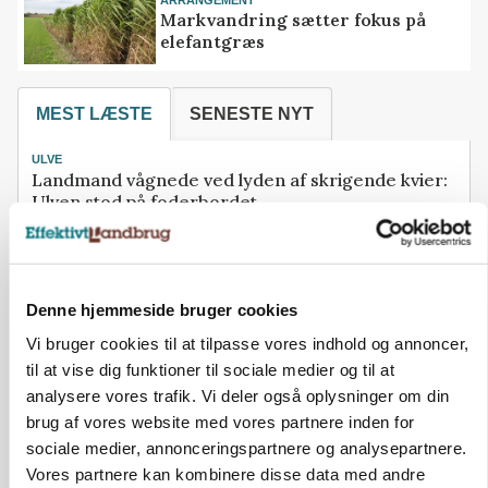
Markvandring sætter fokus på
elefantgræs
MEST LÆSTE
SENESTE NYT
ULVE
Landmand vågnede ved lyden af skrigende kvier:
Ulven stod på foderbordet
BUSINESS
32.500 stipladser skifter slagteri: En af landets
største producenter sender nu grisene til Danish
Denne hjemmeside bruger cookies
Crown
Vi bruger cookies til at tilpasse vores indhold og annoncer,
KULTUR
til at vise dig funktioner til sociale medier og til at
Herregård holder høstdag
analysere vores trafik. Vi deler også oplysninger om din
brug af vores website med vores partnere inden for
ULVE
Lille hund blev dræbt af ulv i Vestjylland
sociale medier, annonceringspartnere og analysepartnere.
Vores partnere kan kombinere disse data med andre