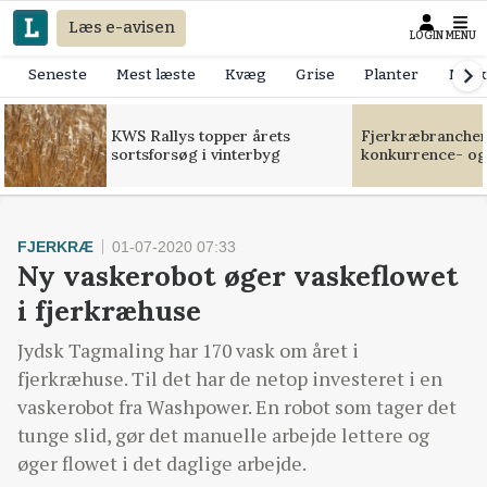
Læs e-avisen
LOGIN
MENU
Seneste
Mest læste
Kvæg
Grise
Planter
Mask
KWS Rallys topper årets
Fjerkræbranchen:
sortsforsøg i vinterbyg
konkurrence- og
FJERKRÆ
01-07-2020 07:33
Ny vaskerobot øger vaskeflowet
i fjerkræhuse
Jydsk Tagmaling har 170 vask om året i
fjerkræhuse. Til det har de netop investeret i en
vaskerobot fra Washpower. En robot som tager det
tunge slid, gør det manuelle arbejde lettere og
øger flowet i det daglige arbejde.