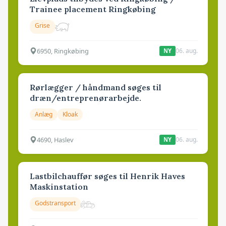
Trainee placement Ringkøbing
Grise
6950, Ringkøbing
06. aug.
NY
Rørlægger / håndmand søges til
dræn/entreprenørarbejde.
Anlæg
Kloak
4690, Haslev
06. aug.
NY
Lastbilchauffør søges til Henrik Haves
Maskinstation
Godstransport