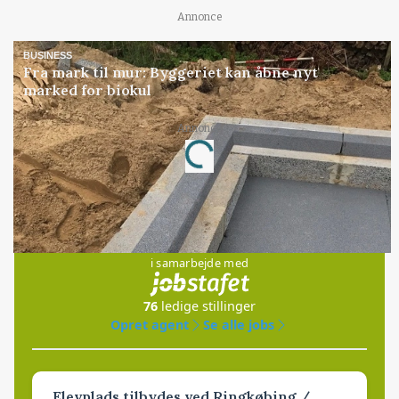
Annonce
BUSINESS
Fra mark til mur: Byggeriet kan åbne nyt
marked for biokul
Loading...
Annonce
Jobs
i samarbejde med
76
ledige stillinger
Opret agent
Se alle jobs
Elevplads tilbydes ved Ringkøbing /