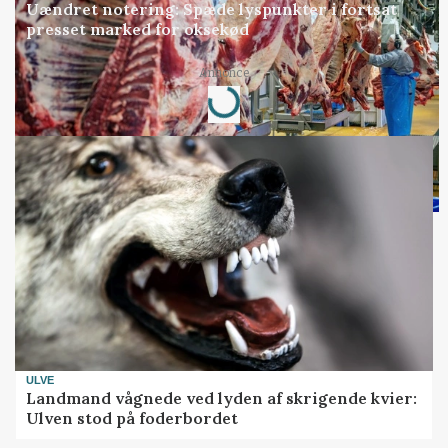
Uændret notering: Spæde lyspunkter i fortsat
presset marked for oksekød
Annonce
Loading...
ULVE
Landmand vågnede ved lyden af skrigende kvier:
Ulven stod på foderbordet