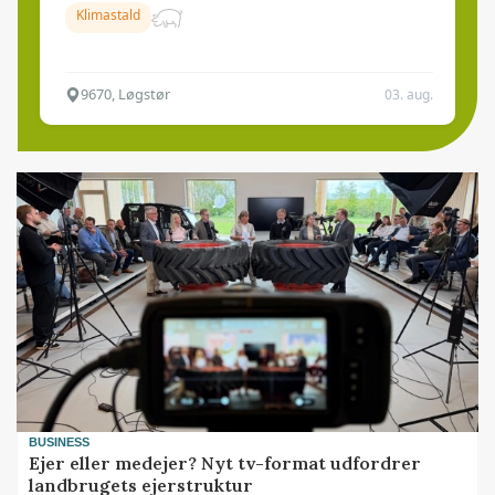
Klimastald
9670, Løgstør
03. aug.
BUSINESS
Ejer eller medejer? Nyt tv-format udfordrer
landbrugets ejerstruktur