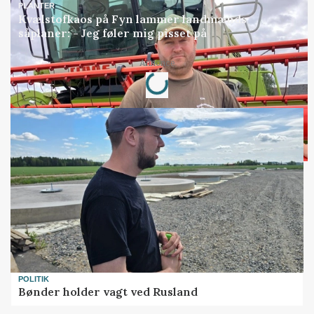
PLANTER
Kvælstofkaos på Fyn lammer landmænds
såplaner: - Jeg føler mig pisset på
Loading...
Annonce
POLITIK
Bønder holder vagt ved Rusland