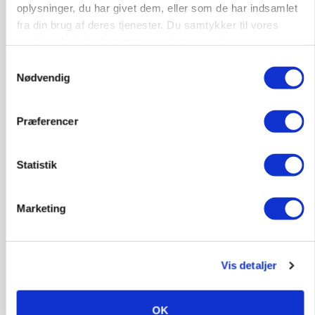
oplysninger, du har givet dem, eller som de har indsamlet
fra din brug af deres tjenester. Du samtykker til vores
Elevplads tilbydes ved Ringkøbing /
cookies, hvis du fortsætter med at anvende vores
Trainee placement Ringkøbing
hjemmeside.
Samtykkevalg
Grise
Nødvendig
6950, Ringkøbing
06. aug.
NY
Præferencer
Rørlægger / håndmand søges til
Statistik
dræn/entreprenørarbejde.
Anlæg
Kloak
Marketing
4690, Haslev
06. aug.
NY
Vis detaljer
Lastbilchauffør søges til Henrik Haves
Maskinstation
OK