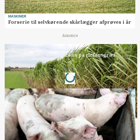
MASKINER
Forserie til selvkørende skårlægger afprøves i år
Annonce
ARRANGEMENT
Markvandring sætter fokus på elefantgræs
Loading...
Annonce