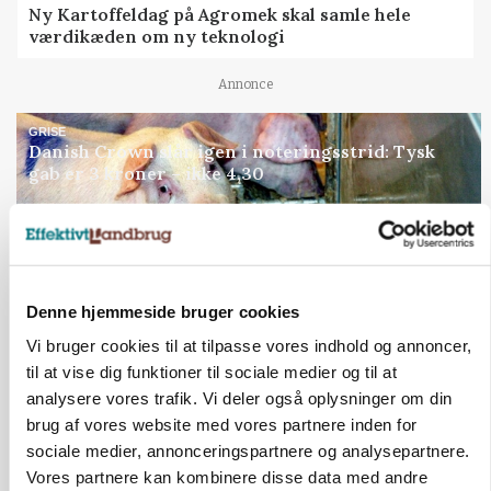
Ny Kartoffeldag på Agromek skal samle hele
værdikæden om ny teknologi
Annonce
GRISE
Danish Crown slår igen i noteringsstrid: Tysk
gab er 3 kroner – ikke 4,30
Loading...
Annonce
Denne hjemmeside bruger cookies
Jobs
Vi bruger cookies til at tilpasse vores indhold og annoncer,
til at vise dig funktioner til sociale medier og til at
i samarbejde med
analysere vores trafik. Vi deler også oplysninger om din
brug af vores website med vores partnere inden for
81
ledige stillinger
sociale medier, annonceringspartnere og analysepartnere.
Opret agent
Se alle jobs
Vores partnere kan kombinere disse data med andre