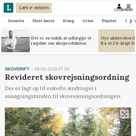
Læs e-avisen
LOGIN
MENU
Seneste
Mest læste
Kvæg
Grise
Planter
Mask
Det er en uskik at udlægge et
Nye aktierekorde
røgslør om økoproduktion
fra et 24-årigt f
SKOVDRIFT
08-05-2018 07:00
Revideret skovrejsningsordning
Der er lagt op til enkelte ændringer i
ansøgningsrunden til skovrejsningsordningen.