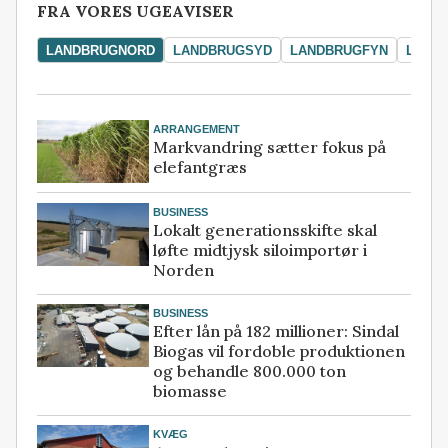
FRA VORES UGEAVISER
LANDBRUGNORD
LANDBRUGSYD
LANDBRUGFYN
LAND
ARRANGEMENT
Markvandring sætter fokus på
elefantgræs
BUSINESS
Lokalt generationsskifte skal
løfte midtjysk siloimportør i
Norden
BUSINESS
Efter lån på 182 millioner: Sindal
Biogas vil fordoble produktionen
og behandle 800.000 ton
biomasse
KVÆG