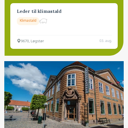
Leder til klimastald
Klimastald
9670, Løgstør
03. aug.