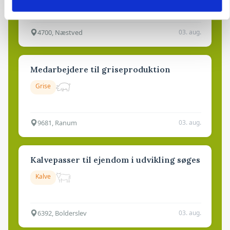
Godstransport
4700, Næstved
03. aug.
Medarbejdere til griseproduktion
Grise
9681, Ranum
03. aug.
Kalvepasser til ejendom i udvikling søges
Kalve
6392, Bolderslev
03. aug.