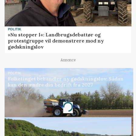
POLITIK
»Nu stopper I«: Landbrugsdebattør og
protestgruppe vil demonstrere mod ny
gødskningslov
Annonce
POLITIK
Folketinget behandler ny gødskningslov: Sådan
kan den ændre din bedrift fra 2027
Annonce
Loading...