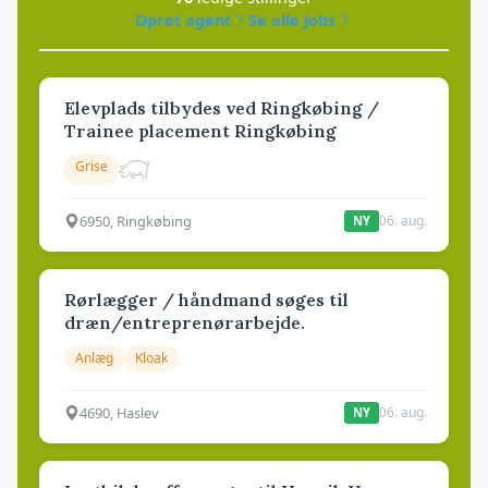
Opret agent
Se alle jobs
Elevplads tilbydes ved Ringkøbing /
Trainee placement Ringkøbing
Grise
6950, Ringkøbing
06. aug.
NY
Rørlægger / håndmand søges til
dræn/entreprenørarbejde.
Anlæg
Kloak
4690, Haslev
06. aug.
NY