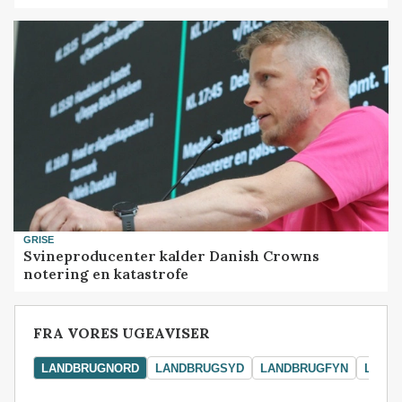
GRISE
Svineproducenter kalder Danish Crowns
notering en katastrofe
FRA VORES UGEAVISER
LANDBRUGNORD
LANDBRUGSYD
LANDBRUGFYN
LAND