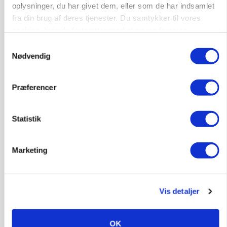
6392, Bolderslev
03. aug.
oplysninger, du har givet dem, eller som de har indsamlet
fra din brug af deres tjenester. Du samtykker til vores
cookies, hvis du fortsætter med at anvende vores
Leder til klimastald
hjemmeside.
Samtykkevalg
Nødvendig
Klimastald
Præferencer
9670, Løgstør
03. aug.
Statistik
Marketing
Vis detaljer
OK