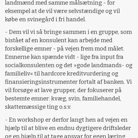
landmænd med samme målsætning - for
eksempel at de vil være selvstændige og vil
købe en svinegård i fri handel.
- Dem vil vi så bringe sammen i en gruppe, som
bistået af en konsulent kan arbejde med
forskellige emner - på vejen frem mod målet.
Emnerne kan spænde vidt - lige fra input fra
socialkonsulenten og det »gode landmands- og
familieliv« til hardcore kreditvurdering og
finansieringsinstrumenter fortalt af banken. Vi
vil forsøge at lave grupper, der fokuserer på
bestemte emner: kvæg, svin, familiehandel,
skattemæssige ting o.s.v.
- En workshop er derfor langt hen ad vejen en
hjælp til at blive en endnu dygtigere driftsleder
og en hjælp til at tage ansvar for egen læring