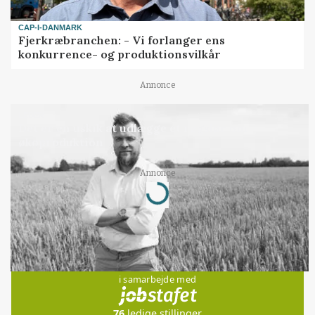
CAP-I-DANMARK
Fjerkræbranchen: - Vi forlanger ens
konkurrence- og produktionsvilkår
Annonce
LEDER
Det er en uskik at udlægge et røgslør om
økoproduktion
Loading...
Annonce
Jobs
i samarbejde med
76
ledige stillinger