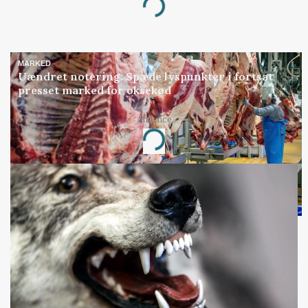
Loading...
MARKED
Uændret notering: Spæde lyspunkter i fortsat
presset marked for oksekød
Annonce
Loading...