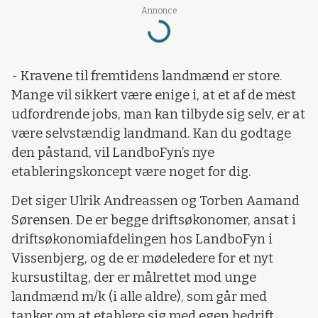
Loading...
Annonce
- Kravene til fremtidens landmænd er store.
Mange vil sikkert være enige i, at et af de mest
udfordrende jobs, man kan tilbyde sig selv, er at
være selvstændig landmand. Kan du godtage
den påstand, vil LandboFyn’s nye
etableringskoncept være noget for dig.
Det siger Ulrik Andreassen og Torben Aamand
Sørensen. De er begge driftsøkonomer, ansat i
driftsøkonomiafdelingen hos LandboFyn i
Vissenbjerg, og de er mødeledere for et nyt
kursustiltag, der er målrettet mod unge
landmænd m/k (i alle aldre), som går med
tanker om at etablere sig med egen bedrift.