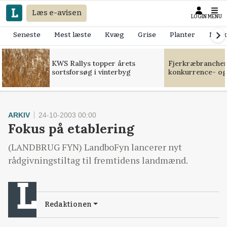
Læs e-avisen
LOGIN
MENU
Seneste
Mest læste
Kvæg
Grise
Planter
Mask
KWS Rallys topper årets
Fjerkræbranchen:
sortsforsøg i vinterbyg
konkurrence- og
ARKIV
24-10-2003 00:00
Fokus på etablering
(LANDBRUG FYN) LandboFyn lancerer nyt
rådgivningstiltag til fremtidens landmænd.
Redaktionen