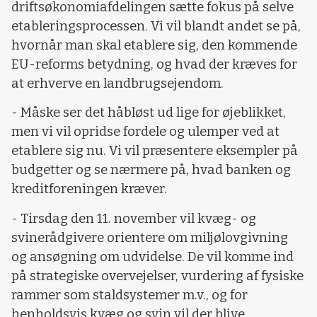
driftsøkonomiafdelingen sætte fokus på selve
etableringsprocessen. Vi vil blandt andet se på,
hvornår man skal etablere sig, den kommende
EU-reforms betydning, og hvad der kræves for
at erhverve en landbrugsejendom.
- Måske ser det håbløst ud lige for øjeblikket,
men vi vil opridse fordele og ulemper ved at
etablere sig nu. Vi vil præsentere eksempler på
budgetter og se nærmere på, hvad banken og
kreditforeningen kræver.
- Tirsdag den 11. november vil kvæg- og
svinerådgivere orientere om miljølovgivning
og ansøgning om udvidelse. De vil komme ind
på strategiske overvejelser, vurdering af fysiske
rammer som staldsystemer m.v., og for
henholdsvis kvæg og svin vil der blive