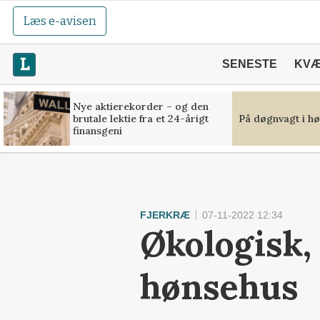
Læs e-avisen
SENESTE
KV
Nye aktierekorder – og den
brutale lektie fra et 24-årigt
På døgnvagt i hø
finansgeni
FJERKRÆ
07-11-2022 12:34
Økologisk,
hønsehus