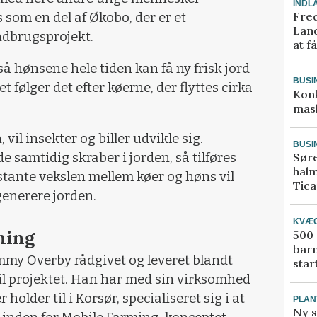
INDL
Fred
 som en del af Økobo, der er et
Land
ndbrugsprojekt.
at f
å hønsene hele tiden kan få ny frisk jord
BUSI
et følger det efter køerne, der flyttes cirka
Kon
mask
vil insekter og biller udvikle sig.
BUSI
 samtidig skraber i jorden, så tilføres
Sør
halm
nstante vekslen mellem køer og høns vil
Tic
generere jorden.
KVÆ
ning
500-
bar
mmy Overby rådgivet og leveret blandt
star
il projektet. Han har med sin virksomhed
r holder til i Korsør
, specialiseret sig i at
PLAN
Ny s