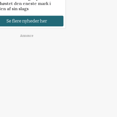
høstet den eneste mark i
en af sin slags
Se flere nyheder her
Annonce