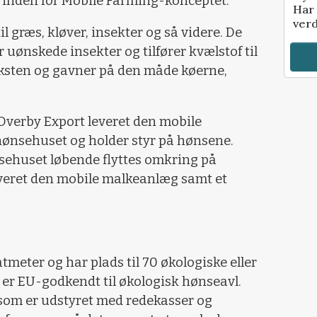
 inden for Mobile Farming-konceptet.
Har 
verd
l græs, kløver, insekter og så videre. De
uønskede insekter og tilfører kvælstof til
ksten og gavner på den måde køerne,
Overby Export leveret den mobile
ønsehuset og holder styr på hønsene.
nsehuset løbende flyttes omkring på
veret den mobile malkeanlæg samt et
meter og har plads til 70 økologiske eller
 er EU-godkendt til økologisk hønseavl.
 som er udstyret med redekasser og