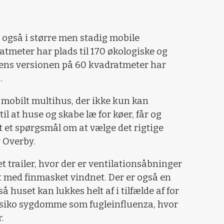
også i større men stadig mobile
atmeter har plads til 170 økologiske og
ens versionen på 60 kvadratmeter har
s.
 mobilt multihus, der ikke kun kan
il at huse og skabe læ for køer, får og
ot et spørgsmål om at vælge det rigtige
y Overby.
 trailer, hvor der er ventilationsåbninger
et med finmasket vindnet. Der er også en
huset kan lukkes helt af i tilfælde af for
 risiko sygdomme som fugleinfluenza, hvor
r.