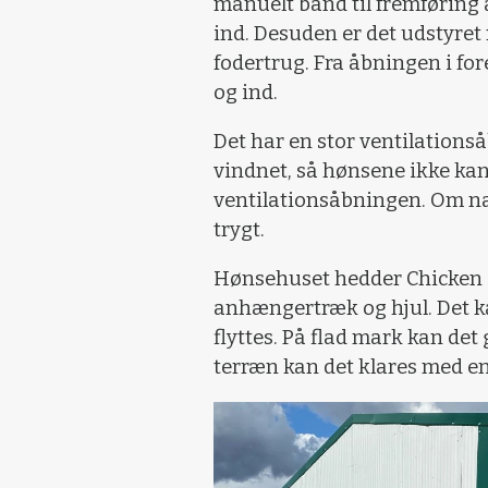
manuelt bånd til fremføring 
ind. Desuden er det udstyre
fodertrug. Fra åbningen i fo
og ind.
Det har en stor ventilations
vindnet, så hønsene ikke kan 
ventilationsåbningen. Om na
trygt.
Hønsehuset hedder Chicken 
anhængertræk og hjul. Det k
flyttes. På flad mark kan det
terræn kan det klares med en