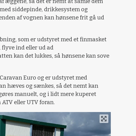
af æggene, så det er nemt at samle dem
t med siddepinde, drikkesystem og
renden af vognen kan hønsene frit gå ud
åbning, som er udstyret med et finmasket
flyve ind eller ud ad
tten kan det lukkes, så hønsene kan sove
Caravan Euro og er udstyret med
an hæves og sænkes, så det nemt kan
 gøres manuelt, og i lidt mere kuperet
 ATV eller UTV foran.