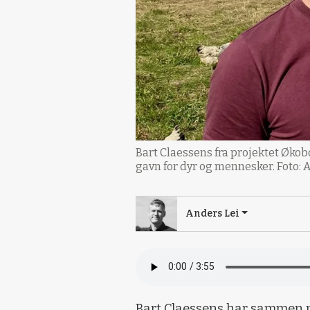
Bart Claessens fra projektet Økob
gavn for dyr og mennesker. Foto: 
Anders Lei
Bart Claessens har sammen 