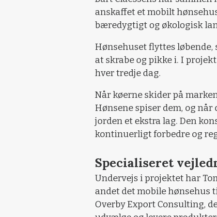
anskaffet et mobilt hønsehus
bæredygtigt og økologisk la
Hønsehuset flyttes løbende, s
at skrabe og pikke i. I projekt
hver tredje dag.
Når køerne skider på marken, 
Hønsene spiser dem, og når de
jorden et ekstra lag. Den ko
kontinuerligt forbedre og re
Specialiseret vejled
Undervejs i projektet har To
andet det mobile hønsehus t
Overby Export Consulting,
de