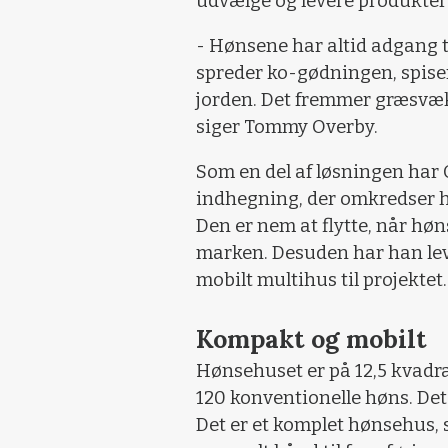
udvælge og levere produkter
- Hønsene har altid adgang ti
spreder ko-gødningen, spiser 
jorden. Det fremmer græsvæ
siger Tommy Overby.
Som en del af løsningen har 
indhegning, der omkredser h
Den er nem at flytte, når hø
marken. Desuden har han le
mobilt multihus til projektet.
Kompakt og mobilt
Hønsehuset er på 12,5 kvadrat
120 konventionelle høns. Det
Det er et komplet hønsehus,