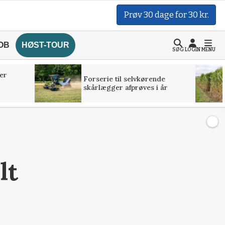
Prøv 30 dage for 30 kr.
OB
HØST-TOUR
SØG
LOGIN
MENU
er
Forserie til selvkørende
skårlægger afprøves i år
lt