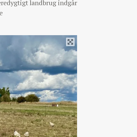
æredygtigt landbrug indgår
e