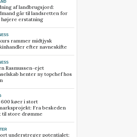
AND
ning af landbrugsjord:
mand går til landsretten for
å højere erstatning
NESS
kurs rammer midtjysk
inhandler efter navneskifte
NESS
en Rasmussen-ejet
selskab henter ny topchef hos
an
G
600 køer i stort
marksprojekt: Fra beskeden
t til store drømme
TER
ort understreger potentialet: