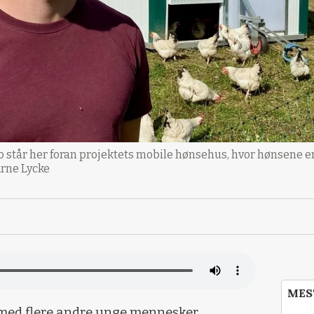
o står her foran projektets mobile hønsehus, hvor hønsene er
Arne Lycke
MES
med flere andre unge mennesker