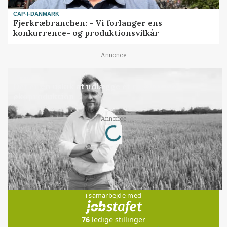
CAP-I-DANMARK
Fjerkræbranchen: - Vi forlanger ens
konkurrence- og produktionsvilkår
Annonce
LEDER
Det er en uskik at udlægge et røgslør om
økoproduktion
Loading...
Annonce
Jobs
i samarbejde med
76
ledige stillinger