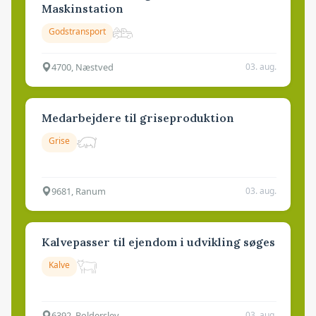
Maskinstation
Godstransport
4700, Næstved
03. aug.
Medarbejdere til griseproduktion
Grise
9681, Ranum
03. aug.
Kalvepasser til ejendom i udvikling søges
Kalve
6392, Bolderslev
03. aug.