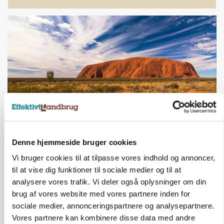
KULTUR
Denne hjemmeside bruger cookies
Australske landmænd tackler vandmangel og
klima: Det kan danske bedrifter lære
Vi bruger cookies til at tilpasse vores indhold og annoncer,
til at vise dig funktioner til sociale medier og til at
analysere vores trafik. Vi deler også oplysninger om din
ANNONCE
brug af vores website med vores partnere inden for
Der kan være penge gemt, i foderstrategien
sociale medier, annonceringspartnere og analysepartnere.
Vores partnere kan kombinere disse data med andre