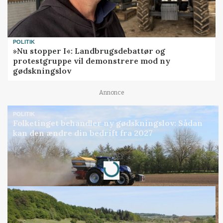
POLITIK
»Nu stopper I«: Landbrugsdebattør og
protestgruppe vil demonstrere mod ny
gødskningslov
Annonce
POLITIK
Folketinget behandler ny gødskningslov: Sådan
kan den ændre din bedrift fra 2027
Annonce
Loading...