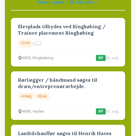
Opret agent
Se alle jobs
Elevplads tilbydes ved Ringkøbing /
Trainee placement Ringkøbing
Grise
6950, Ringkøbing
06. aug.
NY
Rørlægger / håndmand søges til
dræn/entreprenørarbejde.
Anlæg
Kloak
4690, Haslev
06. aug.
NY
Lastbilchauffør søges til Henrik Haves