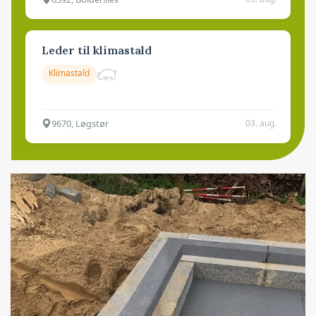
Leder til klimastald
Klimastald
9670, Løgstør
03. aug.