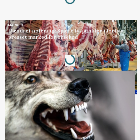
Loading...
MARKED
Uændret notering: Spæde lyspunkter i fortsat
presset marked for oksekød
Annonce
Loading...