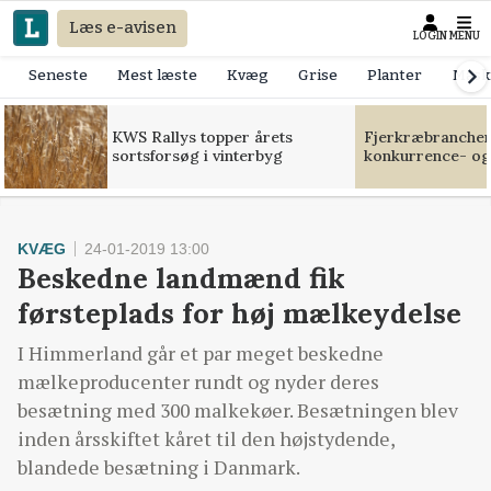
Læs e-avisen
LOGIN
MENU
Seneste
Mest læste
Kvæg
Grise
Planter
Mask
KWS Rallys topper årets
Fjerkræbranchen:
sortsforsøg i vinterbyg
konkurrence- og
KVÆG
24-01-2019 13:00
Beskedne landmænd fik
førsteplads for høj mælkeydelse
I Himmerland går et par meget beskedne
mælkeproducenter rundt og nyder deres
besætning med 300 malkekøer. Besætningen blev
inden årsskiftet kåret til den højstydende,
blandede besætning i Danmark.