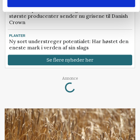
BUSINESS
32.500 stipladser skifter slagteri: En af landets
største producenter sender nu grisene til Danish
Crown
PLANTER
Ny sort understreger potentialet: Har høstet den
eneste mark i verden af sin slags
Se flere nyheder her
Loading...
Annonce