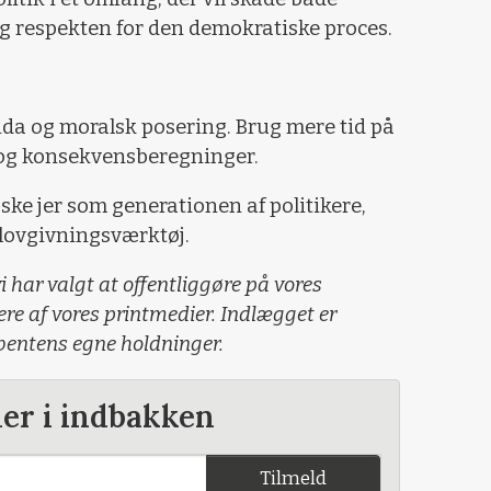
g respekten for den demokratiske proces.
da og moralsk posering. Brug mere tid på
r og konsekvensberegninger.
uske jer som generationen af politikere,
 lovgivningsværktøj.
i har valgt at offentliggøre på vores
lere af vores printmedier. Indlægget er
ibentens egne holdninger.
der i indbakken
Tilmeld