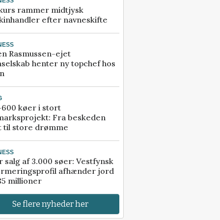
NESS
kurs rammer midtjysk
inhandler efter navneskifte
NESS
en Rasmussen-ejet
selskab henter ny topchef hos
an
G
600 køer i stort
marksprojekt: Fra beskeden
t til store drømme
NESS
r salg af 3.000 søer: Vestfynsk
rmeringsprofil afhænder jord
85 millioner
Se flere nyheder her