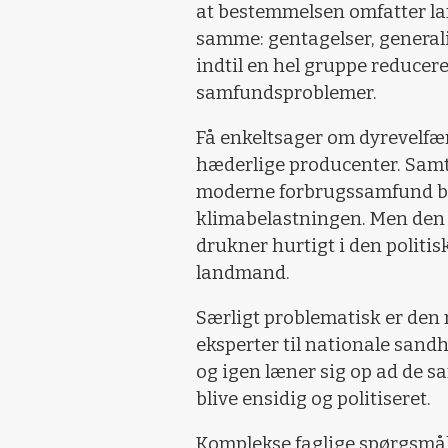
at bestemmelsen omfatter l
samme: gentagelser, generali
indtil en hel gruppe reducer
samfundsproblemer.
Få enkeltsager om dyrevelfæ
hæderlige producenter. Samti
moderne forbrugssamfund bid
klimabelastningen. Men den 
drukner hurtigt i den polit
landmand.
Særligt problematisk er den 
eksperter til nationale sand
og igen læner sig op ad de s
blive ensidig og politiseret.
Komplekse faglige spørgsmål 