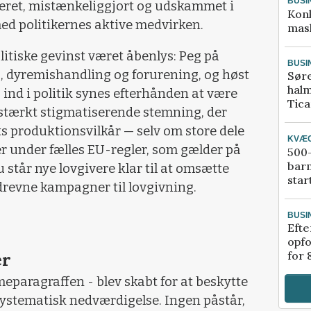
BUSI
seret, mistænkeliggjort og udskammet i
Kon
med politikernes aktive medvirken.
mask
itiske gevinst været åbenlys: Peg på
BUSI
ma, dyremishandling og forurening, og høst
Sør
halm
ej ind i politik synes efterhånden at være
Tic
 stærkt stigmatiserende stemning, der
s produktionsvilkår — selv om store dele
KVÆ
r under fælles EU-regler, som gælder på
500-
bar
står nye lovgivere klar til at omsætte
star
drevne kampagner til lovgivning.
BUSI
Efte
opfo
er
for 
meparagraffen - blev skabt for at beskytte
ystematisk nedværdigelse. Ingen påstår,