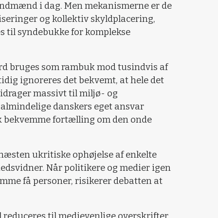
andmænd i dag. Men mekanismerne er de
seringer og kollektiv skyldplacering,
es til syndebukke for komplekse
rd bruges som rambuk mod tusindvis af
dig ignoreres det bekvemt, at hele det
rager massivt til miljø- og
almindelige danskers eget ansvar
isk bekvemme fortælling om den onde
næsten ukritiske ophøjelse af enkelte
hedsvidner. Når politikere og medier igen
amme få personer, risikerer debatten at
reduceres til medievenlige overskrifter