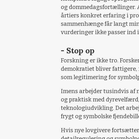
og dommedagsfortællinger. A
årtiers konkret erfaring i p
sammenhænge får langt mindr
vurderinger ikke passer ind 
- Stop op
Forskning er ikke tro. Forske
demokratiet bliver fattigere,
som legitimering for symbolp
Imens arbejder tusindvis af
og praktisk med dyrevelfærd,
teknologiudvikling. Det arbej
frygt og symbolske fjendebill
Hvis nye lovgivere fortsætter
detailregulering og symbolpol