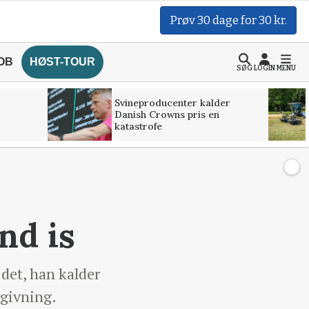
Prøv 30 dage for 30 kr.
OB
HØST-TOUR
SØG
LOGIN
MENU
Svineproducenter kalder
Danish Crowns pris en
katastrofe
nd is
 det, han kalder
vgivning.