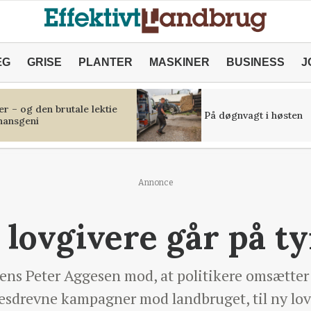
ÆG
GRISE
PLANTER
MASKINER
BUSINESS
J
r – og den brutale lektie
På døgnvagt i høsten
inansgeni
Annonce
 lovgivere går på ty
Jens Peter Aggesen mod, at politikere omsætter
sesdrevne kampagner mod landbruget, til ny lo