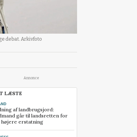
ge debat. Arkivfoto
Annonce
T LÆSTE
AND
ning af landbrugsjord:
mand går til landsretten for
å højere erstatning