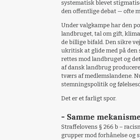
systematisk blevet stigmati
den offentlige debat — ofte 
Under valgkampe har den pol
landbruget, tal om gift, kli
de billige bifald. Den sikre v
ukritisk at glide med på den
rettes mod landbruget og det
af dansk landbrug producere
tværs af medlemslandene. Nu 
stemningspolitik og følelses
Det er et farligt spor.
- Samme mekanism
Straffelovens § 266 b – racis
grupper mod forhånelse og s