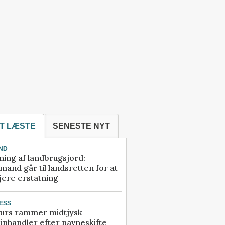
T LÆSTE
SENESTE NYT
ND
ning af landbrugsjord:
and går til landsretten for at
jere erstatning
ESS
urs rammer midtjysk
inhandler efter navneskifte