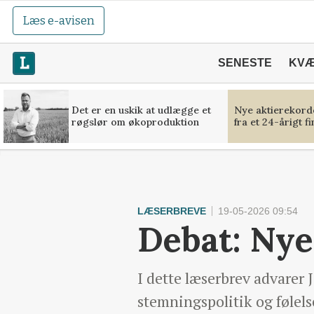
Læs e-avisen
SENESTE
KV
Det er en uskik at udlægge et
Nye aktierekorde
røgslør om økoproduktion
fra et 24-årigt f
LÆSERBREVE
19-05-2026 09:54
Debat: Nye
I dette læserbrev advarer 
stemningspolitik og følel