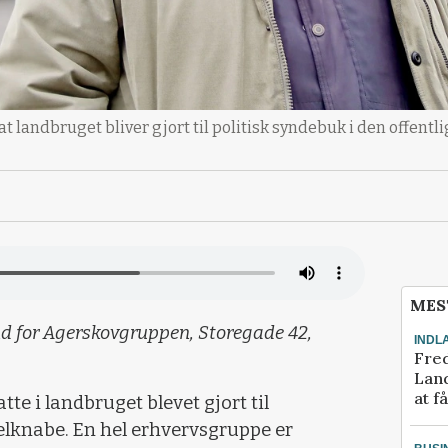
 landbruget bliver gjort til politisk syndebuk i den offentli
MES
d for Agerskovgruppen, Storegade 42,
INDL
Fred
Land
at f
te i landbruget blevet gjort til
lknabe. En hel erhvervsgruppe er