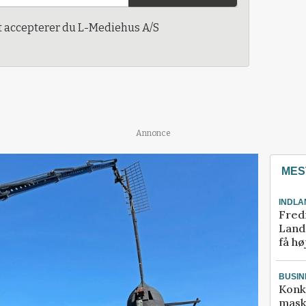
t accepterer du L-Mediehus A/S
Annonce
MES
INDLA
Fred
Landm
få hø
BUSIN
Konk
mask