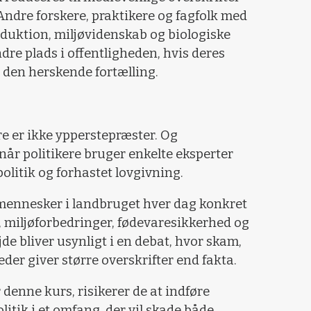
ndre forskere, praktikere og fagfolk med
roduktion, miljøvidenskab og biologiske
e plads i offentligheden, hvis deres
i den herskende fortælling.
re er ikke ypperstepræster. Og
 når politikere bruger enkelte eksperter
olitik og forhastet lovgivning.
 mennesker i landbruget hver dag konkret
 miljøforbedringer, fødevaresikkerhed og
de bliver usynligt i en debat, hvor skam,
eder giver større overskrifter end fakta.
 denne kurs, risikerer de at indføre
itik i et omfang, der vil skade både