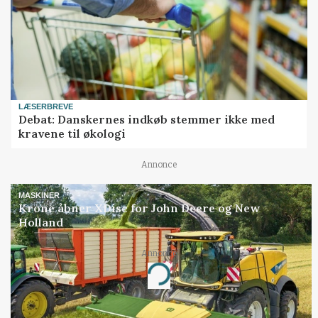
LÆSERBREVE
Debat: Danskernes indkøb stemmer ikke med
kravene til økologi
Annonce
MASKINER
Krone åbner XDisc for John Deere og New
Holland
Annonce
Loading...