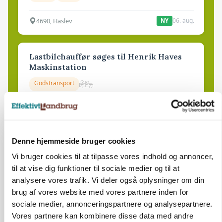
4690, Haslev
06. aug.
NY
Lastbilchauffør søges til Henrik Haves
Maskinstation
Godstransport
4700, Næstved
03. aug.
Denne hjemmeside bruger cookies
Medarbejdere til griseproduktion
Vi bruger cookies til at tilpasse vores indhold og annoncer,
Grise
til at vise dig funktioner til sociale medier og til at
analysere vores trafik. Vi deler også oplysninger om din
brug af vores website med vores partnere inden for
9681, Ranum
03. aug.
sociale medier, annonceringspartnere og analysepartnere.
Vores partnere kan kombinere disse data med andre