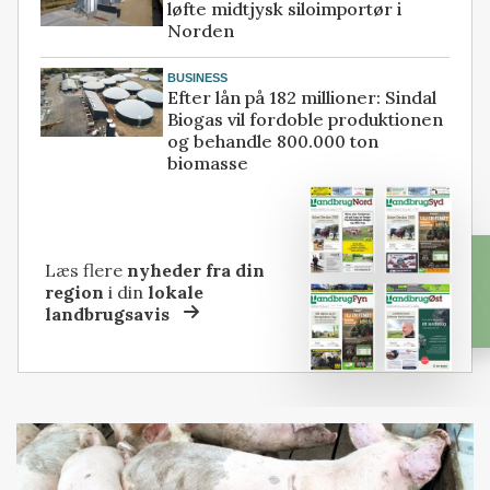
løfte midtjysk siloimportør i
Norden
BUSINESS
Efter lån på 182 millioner: Sindal
Biogas vil fordoble produktionen
og behandle 800.000 ton
biomasse
Læs flere
nyheder fra din
region
i din
lokale
landbrugsavis