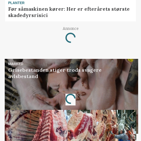
PLANTER
Før såmaskinen kører: Her er efterårets største
skadedyrsrisici
Annonce
Loading...
MARKED
Grisebestanden stiger trods svagere
avlsbestand
Annonce
Loading...