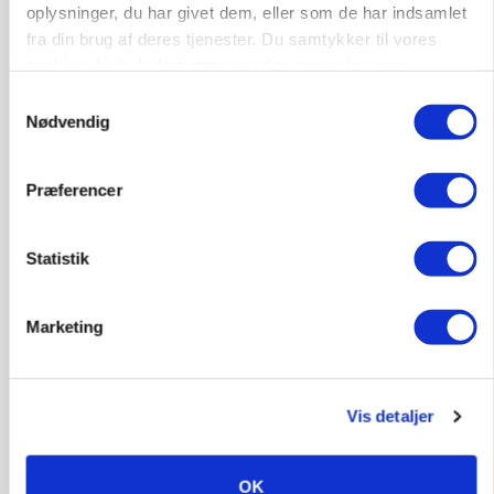
oplysninger, du har givet dem, eller som de har indsamlet
Kalvepasser til ejendom i udvikling søges
fra din brug af deres tjenester. Du samtykker til vores
Kalve
cookies, hvis du fortsætter med at anvende vores
hjemmeside.
Samtykkevalg
Nødvendig
6392, Bolderslev
03. aug.
Præferencer
Leder til klimastald
Klimastald
Statistik
Marketing
9670, Løgstør
03. aug.
Vis detaljer
OK