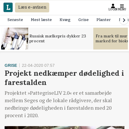
Læs e-avisen
LOGIN
MENU
Seneste
Mest læste
Kvæg
Grise
Planter
Mask
Russisk mælkepris dykker 23
Fra mark til mur
procent
marked for bioku
GRISE
22-04-2020 07:57
Projekt nedkæmper dødelighed i
farestalden
Projektet »PattegriseLIV 2.0« er et samarbejde
mellem Seges og de lokale rådgivere, der skal
nedbringe dødeligheden i farestalden med 20
procent i 2020.