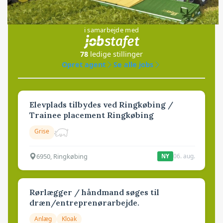
Jobs
i samarbejde med
78
ledige stillinger
Opret agent
Se alle jobs
Elevplads tilbydes ved Ringkøbing /
Trainee placement Ringkøbing
Grise
6950, Ringkøbing
06. aug.
NY
Rørlægger / håndmand søges til
dræn/entreprenørarbejde.
Anlæg
Kloak