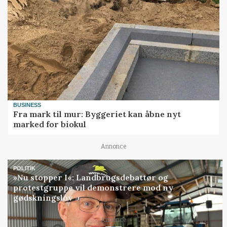
BUSINESS
Fra mark til mur: Byggeriet kan åbne nyt
marked for biokul
Annonce
POLITIK
»Nu stopper I«: Landbrugsdebattør og
protestgruppe vil demonstrere mod ny
gødskningslov
Annonce