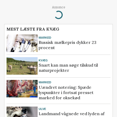
Annonce
Loading...
MEST LÆSTE FRA KVÆG
MARKED
Russisk mælkepris dykker 23
procent
KVÆG
Snart kan man søge tilskud til
naturprojekter
MARKED
Uændret notering: Spæde
lyspunkter i fortsat presset
marked for oksekød
ULVE
Landmand vågnede ved lyden af