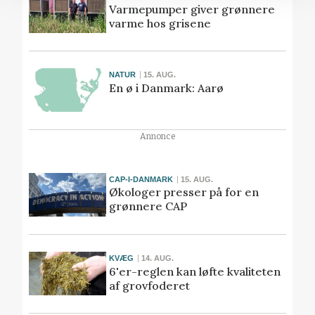
Varmepumper giver grønnere
varme hos grisene
NATUR
15. AUG.
En ø i Danmark: Aarø
Annonce
CAP-I-DANMARK
15. AUG.
Økologer presser på for en
grønnere CAP
KVÆG
14. AUG.
6'er-reglen kan løfte kvaliteten
af grovfoderet