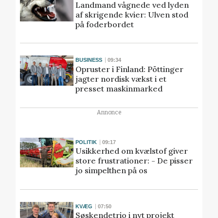
Landmand vågnede ved lyden
af skrigende kvier: Ulven stod
på foderbordet
BUSINESS
09:34
Opruster i Finland: Pöttinger
jagter nordisk vækst i et
presset maskinmarked
Annonce
POLITIK
09:17
Usikkerhed om kvælstof giver
store frustrationer: - De pisser
jo simpelthen på os
KVÆG
07:50
Søskendetrio i nyt projekt