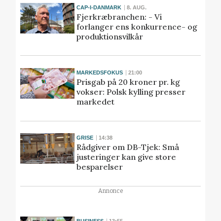
CAP-I-DANMARK
8. AUG.
Fjerkræbranchen: - Vi
forlanger ens konkurrence- og
produktionsvilkår
MARKEDSFOKUS
21:00
Prisgab på 20 kroner pr. kg
vokser: Polsk kylling presser
markedet
GRISE
14:38
Rådgiver om DB-Tjek: Små
justeringer kan give store
besparelser
Annonce
BUSINESS
13:55