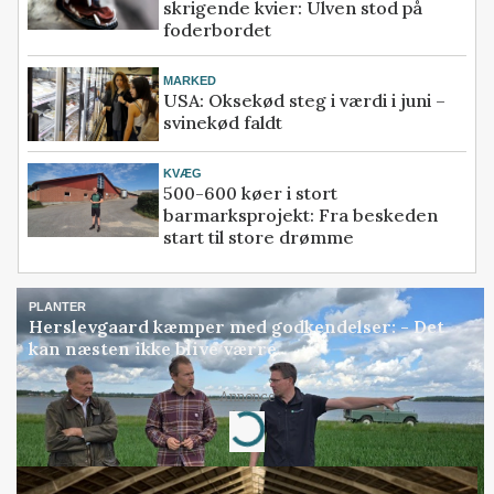
skrigende kvier: Ulven stod på
foderbordet
MARKED
USA: Oksekød steg i værdi i juni –
svinekød faldt
KVÆG
500-600 køer i stort
barmarksprojekt: Fra beskeden
start til store drømme
PLANTER
Herslevgaard kæmper med godkendelser: - Det
kan næsten ikke blive værre
Annonce
Loading...