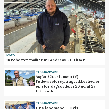
KVÆG
18 robotter malker nu Andreas' 700 køer
CAP-I-DANMARK
Asger Christensen (V): -
Fødevareforsyningssikkerhed er
en stor dagsorden i 26 ud af 27
EU-lande
CAP-I-DANMARK
Ung landmand: - Hvis