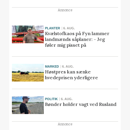
Annonce
PLANTER
6. AUG.
Kvælstofkaos på Fyn lammer
landmænds såplaner: - Jeg
føler mig pisset på
MARKED
6. AUG.
Høstpres kan sænke
hvedeprisen yderligere
POLITIK
6. AUG.
Bønder holder vagt ved Rusland
Annonce