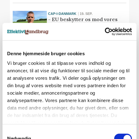
CAP-I-DANMARK
19. SEP.
- EU beskytter os mod vores
egne regeringer
CAP-I-DANMARK
12. SEP.
Denne hjemmeside bruger cookies
22-årig landbrugsmedhjælper:
- CAP-penge bør i højere grad
Vi bruger cookies til at tilpasse vores indhold og
gå til innovation og ny teknologi
annoncer, til at vise dig funktioner til sociale medier og til
at analysere vores trafik. Vi deler også oplysninger om
Annonce
din brug af vores website med vores partnere inden for
sociale medier, annonceringspartnere og
analysepartnere. Vores partnere kan kombinere disse
CAP-I-DANMARK
5. SEP.
Småbønder kræver
data med andre oplysninger, du har givet dem, eller som
kursændring i EU’s
de har indsamlet fra din brug af deres tjenester. Du
landbrugspolitik
samtykker til vores cookies, hvis du fortsætter med at
anvende vores hjemmeside.
Samtykkevalg
Nødvendig