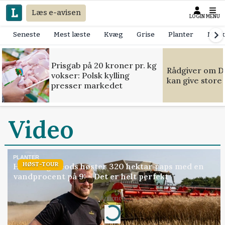
Læs e-avisen
LOGIN
MENU
Seneste
Mest læste
Kvæg
Grise
Planter
Mask
Prisgab på 20 kroner pr. kg
Rådgiver om D
vokser: Polsk kylling
kan give store
presser markedet
Video
PLANTER
HØST-TOUR
Hverringe Gods høster 320 hektar raps med en
vandprocent på 9: - Det er helt perfekt
Annonce
Loading...