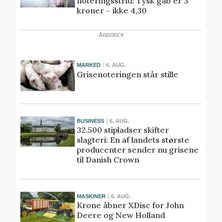
noteringsstrid: Tysk gab er 3
kroner – ikke 4,30
Annonce
MARKED
6. AUG.
Grisenoteringen står stille
BUSINESS
6. AUG.
32.500 stipladser skifter
slagteri: En af landets største
producenter sender nu grisene
til Danish Crown
MASKINER
6. AUG.
Krone åbner XDisc for John
Deere og New Holland