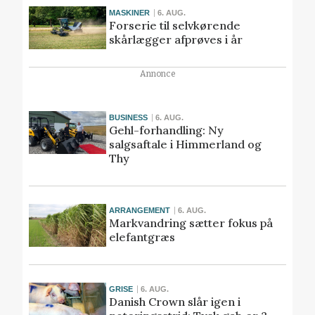
MASKINER
6. AUG.
Forserie til selvkørende
skårlægger afprøves i år
Annonce
BUSINESS
6. AUG.
Gehl-forhandling: Ny
salgsaftale i Himmerland og
Thy
ARRANGEMENT
6. AUG.
Markvandring sætter fokus på
elefantgræs
GRISE
6. AUG.
Danish Crown slår igen i