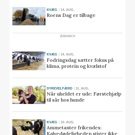
KVÆG
14. AUG.
Roens Dag er tilbage
Annonce
KVÆG
14. AUG.
Fodringsdag sætter fokus på
klima, protein og kvælstof
DYREVELFÆRD
11. AUG.
Når uheldet er ude: Førstehjælp
til sår hos hunde
KVÆG
10. AUG.
Ammetanter frikendes:
Kalvedødeligheden stiger ikke