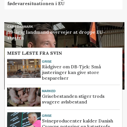
fødevaresituationen i EU
CAP-I-DANMARK
39-årig landmand overvejer at droppe EU-
støtten
MEST LÆSTE FRA SVIN
GRISE
Rådgiver om DB-Tjek: Små
justeringer kan give store
besparelser
MARKED
Grisebestanden stiger trods
svagere avlsbestand
GRISE
Svineproducenter kalder Danish
Crowns notering en katastrofe