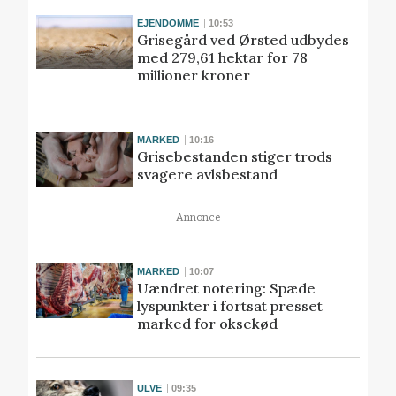
EJENDOMME
10:53
Grisegård ved Ørsted udbydes
med 279,61 hektar for 78
millioner kroner
MARKED
10:16
Grisebestanden stiger trods
svagere avlsbestand
Annonce
MARKED
10:07
Uændret notering: Spæde
lyspunkter i fortsat presset
marked for oksekød
ULVE
09:35