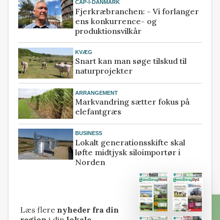
CAP-I-DANMARK
Fjerkræbranchen: - Vi forlanger
ens konkurrence- og
produktionsvilkår
KVÆG
Snart kan man søge tilskud til
naturprojekter
ARRANGEMENT
Markvandring sætter fokus på
elefantgræs
BUSINESS
Lokalt generationsskifte skal
løfte midtjysk siloimportør i
Norden
Læs flere
nyheder fra din
region
i din
lokale