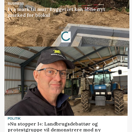
BUSINESS
Fra mark til mur: Byggeriet kan åbne nyt
marked for biokul
Loading...
Annonce
POLITIK
»Nu stopper I«: Landbrugsdebattør og
protestgruppe vil demonstrere mod ny