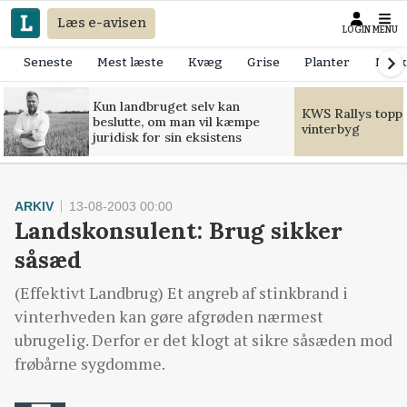
Læs e-avisen
LOGIN
MENU
Seneste
Mest læste
Kvæg
Grise
Planter
Mask
Kun landbruget selv kan
KWS Rallys toppe
beslutte, om man vil kæmpe
vinterbyg
juridisk for sin eksistens
ARKIV
13-08-2003 00:00
Landskonsulent: Brug sikker
såsæd
(Effektivt Landbrug) Et angreb af stinkbrand i
vinterhveden kan gøre afgrøden nærmest
ubrugelig. Derfor er det klogt at sikre såsæden mod
frøbårne sygdomme.