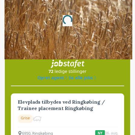
Annonce
Loading...
Jobs
i samarbejde med
72
ledige stillinger
Opret agent
Se alle jobs
Elevplads tilbydes ved Ringkøbing /
Trainee placement Ringkøbing
Grise
6950, Ringkøbing
06. aug.
NY