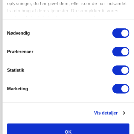
oplysninger, du har givet dem, eller som de har indsamlet
fra din brug af deres tjenester. Du samtykker til vores
cookies, hvis du fortsætter med at anvende vores
hjemmeside.
Samtykkevalg
Nødvendig
LEDER
Præferencer
Kun landbruget selv kan beslutte, om man vil
kæmpe juridisk for sin eksistens
Statistik
Marketing
Vis detaljer
OK