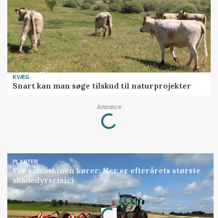
KVÆG
Snart kan man søge tilskud til naturprojekter
Loading...
Annonce
PLANTER
Før såmaskinen kører: Her er efterårets største
skadedyrsrisici
Loading...
Annonce