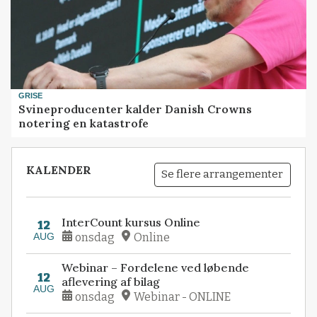
GRISE
Svineproducenter kalder Danish Crowns
notering en katastrofe
KALENDER
Se flere arrangementer
InterCount kursus Online
12
AUG
onsdag
Online
Webinar – Fordelene ved løbende
12
aflevering af bilag
AUG
onsdag
Webinar - ONLINE