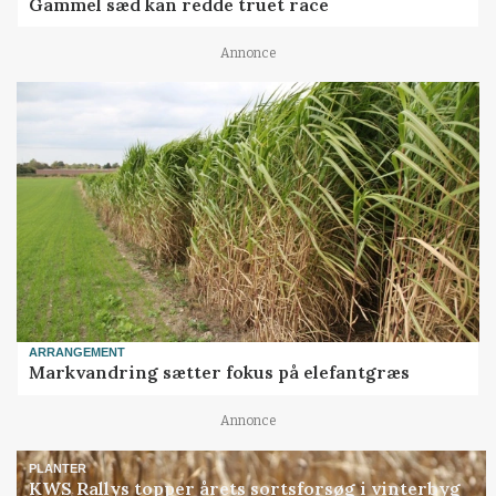
Gammel sæd kan redde truet race
Annonce
ARRANGEMENT
Markvandring sætter fokus på elefantgræs
Annonce
PLANTER
KWS Rallys topper årets sortsforsøg i vinterbyg