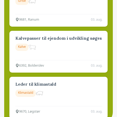
Grise
9681, Ranum
03. aug.
Kalvepasser til ejendom i udvikling søges
Kalve
6392, Bolderslev
03. aug.
Leder til klimastald
Klimastald
9670, Løgstør
03. aug.