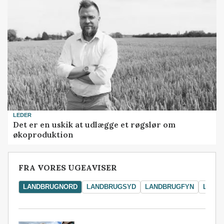
LEDER
Det er en uskik at udlægge et røgslør om
økoproduktion
FRA VORES UGEAVISER
LANDBRUGNORD
LANDBRUGSYD
LANDBRUGFYN
LAND