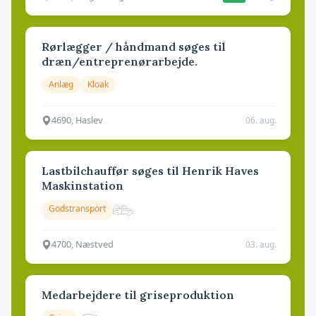
Rørlægger / håndmand søges til
dræn/entreprenørarbejde.
Anlæg
Kloak
4690, Haslev
06. aug.
Lastbilchauffør søges til Henrik Haves
Maskinstation
Godstransport
4700, Næstved
03. aug.
Medarbejdere til griseproduktion