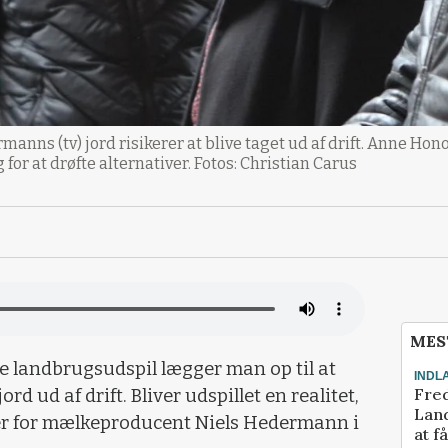
anns (tv) jord risikerer at blive taget ud af drift. Anne Ho
for at drøfte alternativer. Fotos: Christian Carus
MES
te landbrugsudspil lægger man op til at
INDL
Fred
d ud af drift. Bliver udspillet en realitet,
Land
er for mælkeproducent Niels Hedermann i
at f