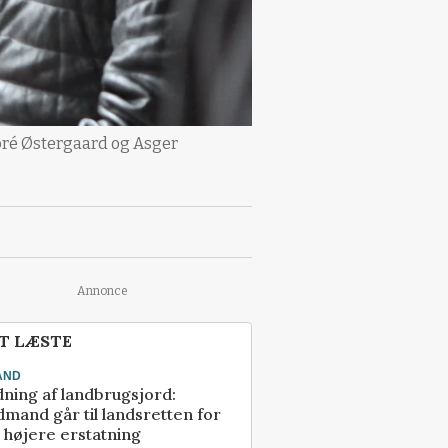
noré Østergaard og Asger
Annonce
T LÆSTE
AND
ning af landbrugsjord:
mand går til landsretten for
å højere erstatning