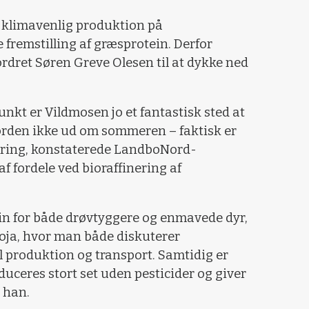
 klimavenlig produktion på
fremstilling af græsprotein. Derfor
dret Søren Greve Olesen til at dykke ned
nkt er Vildmosen jo et fantastisk sted at
jorden ikke ud om sommeren – faktisk er
kring, konstaterede LandboNord-
f fordele ved bioraffinering af
tein for både drøvtyggere og enmavede dyr,
soja, hvor man både diskuterer
l produktion og transport. Samtidig er
duceres stort set uden pesticider og giver
 han.