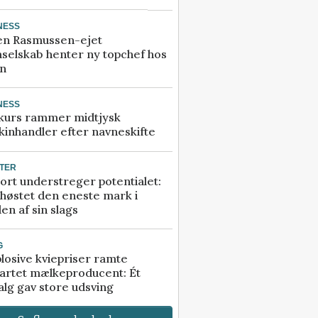
NESS
en Rasmussen-ejet
selskab henter ny topchef hos
an
NESS
kurs rammer midtjysk
inhandler efter navneskifte
TER
ort understreger potentialet:
høstet den eneste mark i
en af sin slags
G
losive kviepriser ramte
artet mælkeproducent: Ét
alg gav store udsving