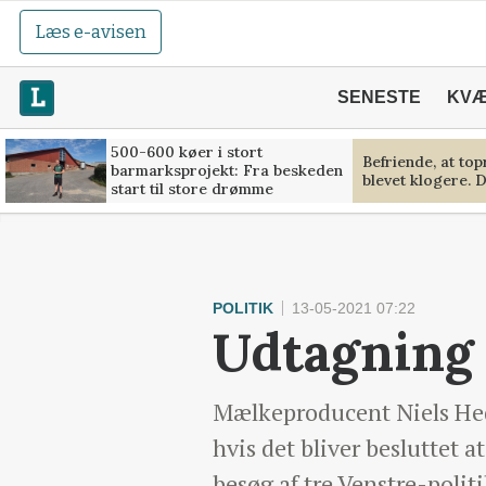
Læs e-avisen
SENESTE
KV
500-600 køer i stort
Befriende, at to
barmarksprojekt: Fra beskeden
blevet klogere. D
start til store drømme
POLITIK
13-05-2021 07:22
Udtagning 
Mælkeproducent Niels Hede
hvis det bliver besluttet 
besøg af tre Venstre-politi