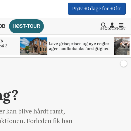
Prøv 30 dage for 30 kr.
OB
HØST-TOUR
SØG
LOGIN
MENU
åb
Lave grisepriser og nye regler
på 3
øger landbobanks forsigtighed
ng?
r kan blive hårdt ramt,
duktionen. Forleden fik han