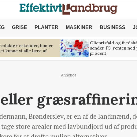
ÆG
GRISE
PLANTER
MASKINER
BUSINESS
J
Olieprisfald og fredsh
predaktør erkender, hun er
sender F5-renten ned 
et kunne vi alle lære af
procent
Annonce
eller græsraffineri
rmann, Brønderslev, er en af de landmænd, de
at tage store arealer med lavbundjord ud af pro
kere for at drøfte mulige alternativer.