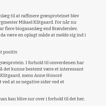
 anlæg til at raffinere græsproteinet blev
orgmester Mikael Klitgaard. For når nu
r flere biogasanlæg end Brønderslev,
n da være en oplagt måde at melde sig ind i
 positiv.
i græsprotein. I forhold til omverdenen har
Så det kunne bestemt være et interessant
l Klitgaard, mens Anne Honoré
ved at se negative sider ved et
n kan blive sur over i forhold til det her,