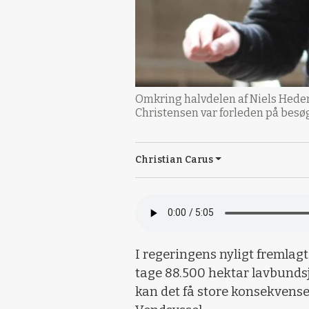
Omkring halvdelen af Niels Hederm
Christensen var forleden på besøg 
Christian Carus
I regeringens nyligt fremlag
tage 88.500 hektar lavbundsjor
kan det få store konsekvens