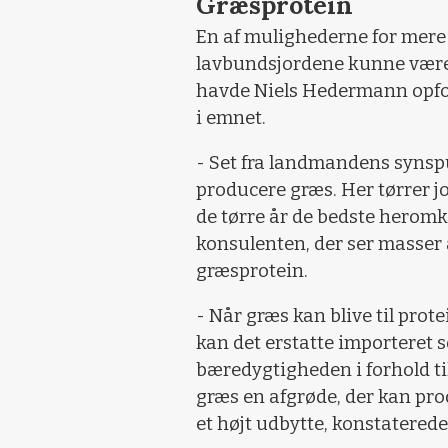
Græsprotein
En af mulighederne for mere
lavbundsjordene kunne være 
havde Niels Hedermann opfor
i emnet.
- Set fra landmandens synspu
producere græs. Her tørrer 
de tørre år de bedste herom
konsulenten, der ser masser a
græsprotein.
- Når græs kan blive til pro
kan det erstatte importeret 
bæredygtigheden i forhold ti
græs en afgrøde, der kan pro
et højt udbytte, konstaterede