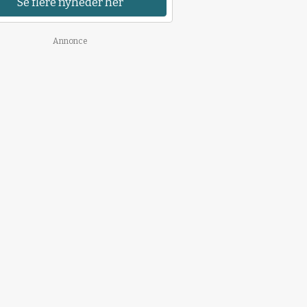
Se flere nyheder her
Annonce