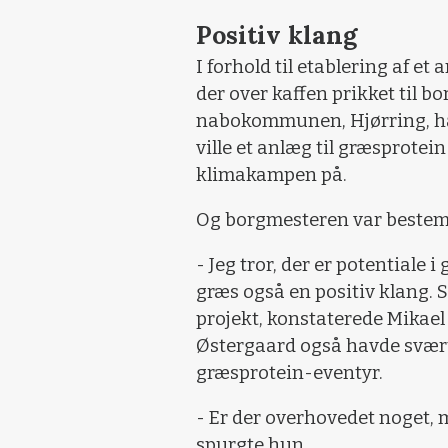
Positiv klang
I forhold til etablering af et
der over kaffen prikket til b
nabokommunen, Hjørring, ha
ville et anlæg til græsprotei
klimakampen på.
Og borgmesteren var bestemt
- Jeg tror, der er potentiale 
græs også en positiv klang. 
projekt, konstaterede Mikae
Østergaard også havde svært 
græsprotein-eventyr.
- Er der overhovedet noget, ma
spurgte hun.