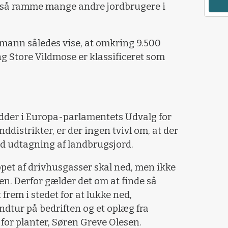
også ramme mange andre jordbrugere i
rmann således vise, at omkring 9.500
g Store Vildmose er klassificeret som
idder i Europa-parlamentets Udvalg for
distrikter, er der ingen tvivl om, at der
end udtagning af landbrugsjord.
lippet af drivhusgasser skal ned, men ikke
n. Derfor gælder det om at finde så
rem i stedet for at lukke ned,
ndtur på bedriften og et oplæg fra
or planter, Søren Greve Olesen.