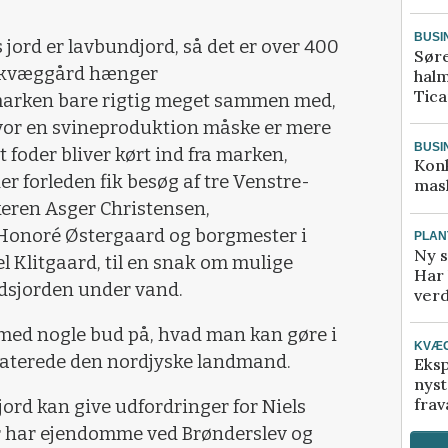
BUSI
 jord er lavbundjord, så det er over 400
Sør
en kvæggård hænger
halm
Tic
arken bare rigtig meget sammen med,
hvor en svineproduktion måske er mere
BUSI
t foder bliver kørt ind fra marken,
Kon
r forleden fik besøg af tre Venstre-
mask
keren Asger Christensen,
onoré Østergaard og borgmester i
PLAN
Ny s
Klitgaard, til en snak om mulige
Har 
ndsjorden under vand.
verd
e med nogle bud på, hvad man kan gøre i
KVÆ
staterede den nordjyske landmand.
Eksp
nyst
frav
rd kan give udfordringer for Niels
 har ejendomme ved Brønderslev og