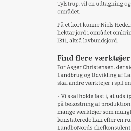
Tylstrup, vil en udtagning 
området.
På et kort kunne Niels Hede
hektar jord i området omkrin
JB11, altså lavbundsjord.
Find flere værktøjer
For Asger Christensen, der s
Landbrug og Udvikling af Land
skal andre værktøjer i spil 
- Vi skal holde fast i, at uds
på bekostning af produktione
mange værktøjer som muligt f
konstaterede han efter en ru
LandboNords chefkonsulent f