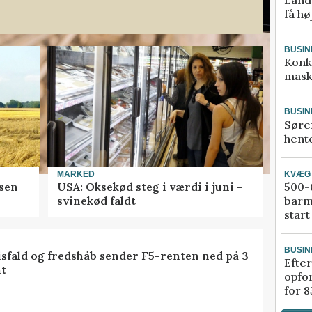
få hø
BUSIN
Konk
mask
BUSIN
Søre
hente
KVÆG
MARKED
500-6
sen
USA: Oksekød steg i værdi i juni –
barm
svinekød faldt
start
BUSIN
isfald og fredshåb sender F5-renten ned på 3
Efter
t
opfo
for 8