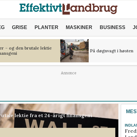
ÆG
GRISE
PLANTER
MASKINER
BUSINESS
J
r – og den brutale lektie
På døgnvagt i høsten
inansgeni
Annonce
MES
tale lektie fra et 24-årigt finansgeni
INDLA
Fred
Landm