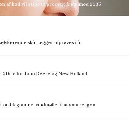
 af kød vil stige 12 procent frem mod 2035
R
 selvkørende skårlægger afprøves i år
 XDisc for John Deere og New Holland
tou fik gammel vindmølle til at snurre igen