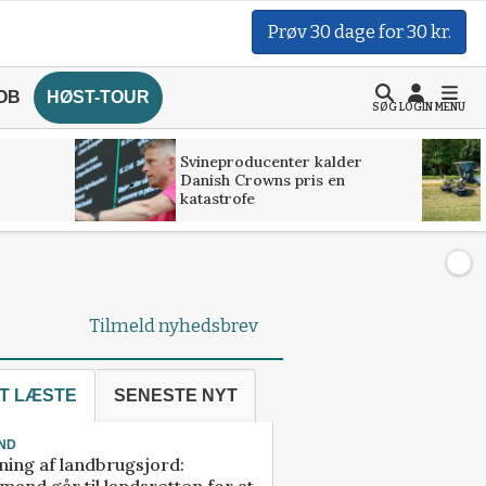
Prøv 30 dage for 30 kr.
OB
HØST-TOUR
SØG
LOGIN
MENU
Svineproducenter kalder
Danish Crowns pris en
katastrofe
Tilmeld nyhedsbrev
T LÆSTE
SENESTE NYT
ND
ning af landbrugsjord:
and går til landsretten for at