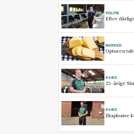
POLITIK
Efter dårli
MARKED
Opturen tab
KVÆG
25-årige Sim
KVÆG
Eksplosive k