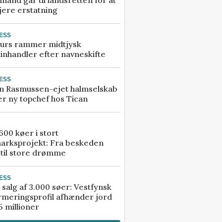
jere erstatning
ESS
urs rammer midtjysk
inhandler efter navneskifte
ESS
n Rasmussen-ejet halmselskab
r ny topchef hos Tican
00 køer i stort
arksprojekt: Fra beskeden
 til store drømme
ESS
 salg af 3.000 søer: Vestfynsk
rmeringsprofil afhænder jord
5 millioner