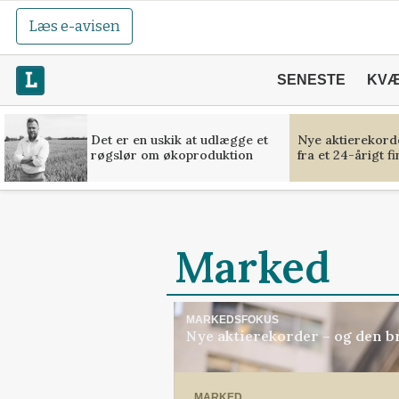
Læs e-avisen
SENESTE
KV
Det er en uskik at udlægge et
Nye aktierekorde
røgslør om økoproduktion
fra et 24-årigt f
Marked
MARKEDSFOKUS
Nye aktierekorder – og den bru
MARKED