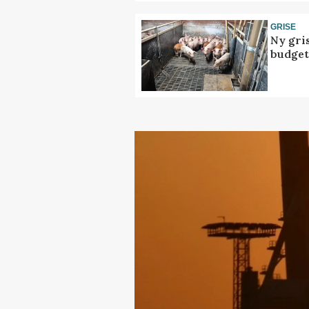
GRISE
Ny gri
budget