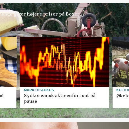
ence giver højere priser på Boxer
Annonce
MARKEDSFOKUS
KULTU
Sydkoreansk aktieeufori sat på
al
Økolo
pause