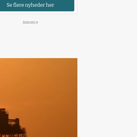
Se flere nyheder her
Annonce