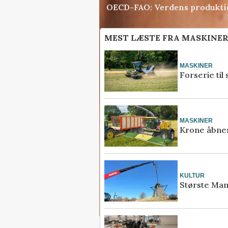
OECD-FAO: Verdens produktion
MEST LÆSTE FRA MASKINE
MASKINER
Forserie til
MASKINER
Krone åbner
KULTUR
Største Mani