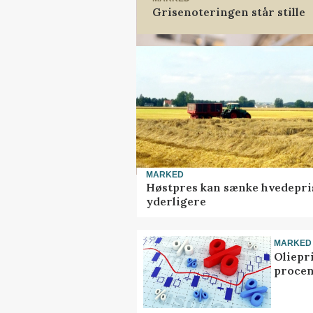
Grisenoteringen står stille
MARKED
Høstpres kan sænke hvedepri
yderligere
MARKED
Oliepr
procen