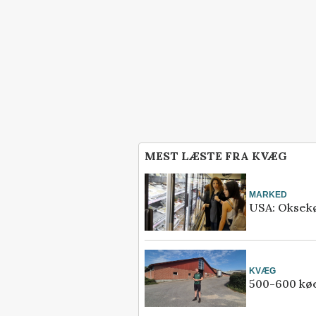
MEST LÆSTE FRA KVÆG
MARKED
USA: Oksekød
KVÆG
500-600 køe