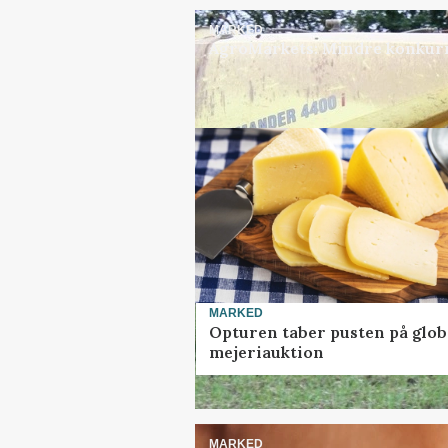
MARKED
AgroMarkets: Mindre konkurr
MARKED
Opturen taber pusten på glob
mejeriauktion
MARKED